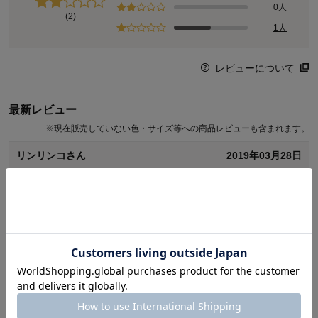
0人
(2)
1人
レビューについて
最新レビュー
※
現在販売していない色・サイズ等への商品レビューも含まれます。
リンリンコさん
2019年03月28日
女性・30代
1.0
残念でした。
せっかく組み立てたのに、テーブルの上表面は傷かのりみたい
なもの三箇所、しかも取れないです！ もうまた組み立てるのは
面倒なので、そのまま使います。しっかり検品してください！
続きを読む
6
人が参考になりました
参考になった