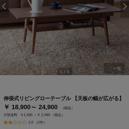
一覧
1
/
4
ステージが上がれば送料無料・返品引取無料！
さらにポイント還元最大16倍！
ベルメゾンご優待サービスについて
伸張式リビングローテーブル 【天板の幅が広がる】
ベルメゾン・ポイントについて
￥ 18,900～ 24,900
（税込）
通常商品送料無料 返品引取無料（JCBのみ）
大型送料
￥1,490 ～￥ 2,490
（税込）
即時入会なら更に500円OFFクーポンプレゼント
2.0 （2件）
ベルメゾン メンバーズカードについて