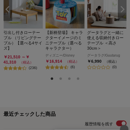
引出し付きローテー
【新柄登場】 キャラ
グータラグと一緒に
ブル （リビングテー
クターイメージのミ
使える収納付きロー
ブル）【選べる4サイ
ニテーブル（選べる
テーブル ＜高さ
ズ】
キャラクター）
30cm＞
ディズニー/Disney
グータラグ/Guutarug
￥
21,510
～￥
￥
16,914
￥
6,990
（税込）
（税込）
41,310
（税込）
(
6
)
(
0
)
(
236
)
最近チェックした商品
履歴情報を残す