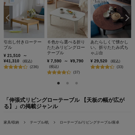
引出し付きローテー
６色から選べる折り
あたらしくて懐かし
ブル
たたみリビングロー
い。折りたたみ式ち
テーブル
ゃぶ台
¥
21,510
～
¥
41,310
¥
7,590
～
¥
9,790
¥
29,520
(税込)
(税込)
(税込)
(
236
)
(
33
)
(
37
)
「伸張式リビングローテーブル 【天板の幅が広が
る】」の掲載ジャンル
家具/収納
テーブル/机
ローテーブル/リビングテーブル/座卓