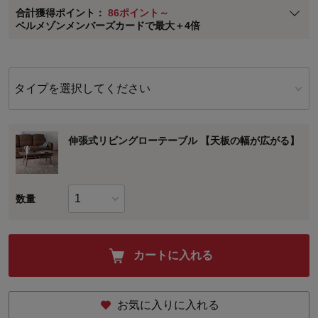
合計獲得ポイント：
86ポイント～
※
メンバーズカードの加算ポイントはステージ倍率適用前の基本ポイント
ベルメゾンメンバーズカードで最大＋4倍
に対して適用されます。
タイプを選択してください
伸張式リビングローテーブル 【天板の幅が広がる】
数量
カートに入れる
お気に入りに入れる