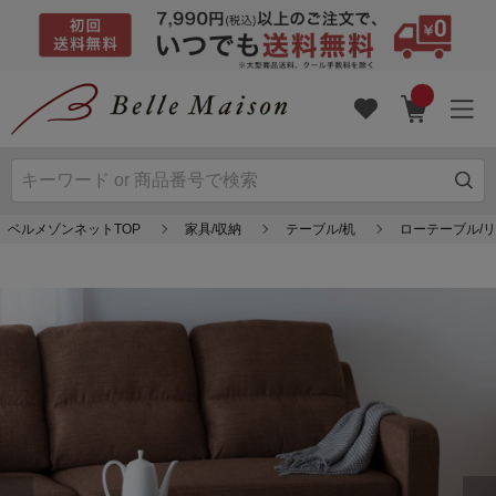
ベルメゾンネットTOP
家具/収納
テーブル/机
ローテーブル/