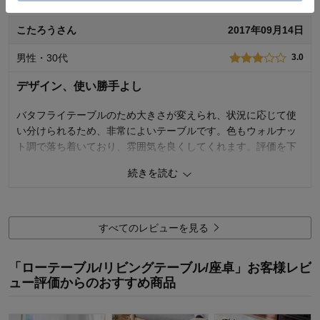
こたろうさん
2017年09月14日
購入商品：
S
男性・30代
3.0
デザイン、使い勝手よし
バタフライテーブルのため大きさが変えられ、状況に応じて使
い分けられるため、非常によいテーブルです。色もウォルナッ
ト調で落ち着いており、雰囲気を良くしてくれます。評価を下
げている理由は、天板に最初から傷があったのですが、天板に
続きを読む
足を取り付け最後出来上がったテーブルを裏返した後に気付い
たため、もうその手間は取り返せず、返品するほどでもない小
さな傷で、なくなく使用することにしたためです。
すべてのレビューを見る
6
人が参考になりました
参考になった
「ローテーブル/リビングテーブル/座卓」お客様レビ
ュー評価からのおすすめ商品
購入商品：
S