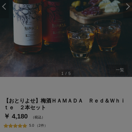
一覧
1
/
5
ステージが上がれば送料無料・返品引取無料！
さらにポイント還元最大16倍！
ベルメゾンご優待サービスについて
【おとりよせ】梅酒ＨＡＭＡＤＡ Ｒｅｄ＆Ｗｈｉ
ベルメゾン・ポイントについて
ｔｅ ２本セット
￥ 4,180
通常商品送料無料 返品引取無料（JCBのみ）
（税込）
即時入会なら更に500円OFFクーポンプレゼント
5.0 （2件）
ベルメゾン メンバーズカードについて