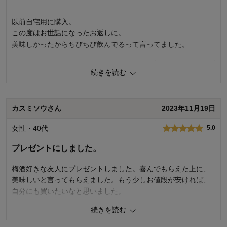
以前自宅用に購入。
この度はお世話になったお返しに。
美味しかったからちびちび飲んでるって言ってました。
0
人が参考になりました
参考になった
続きを読む
品質
5.0
容量
5.0
カスミソウさん
2023年11月19日
お気に入りポイント：
美味しい
購入用途：
両親・親戚へのギフト
女性・40代
5.0
プレゼントにしました。
梅酒好きな友人にプレゼントしました。喜んでもらえた上に、
美味しいと言ってもらえました。もう少しお値段が安ければ、
自分にも買いたいなと思いました。
続きを読む
2
人が参考になりました
参考になった