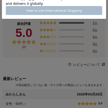
は、地域に長年培われた特別な生産方法や、気候・風土・土壌など
商品レビュー
の生産地の特性により、高い品質や評価を獲得するに至った産品の
うち、品質や社会的評価など確立した特性が産地と結び付いている
産品について、その名称を知的財産として保護する制度が「地理的
表示（GI：Geographical Indication）保護制度」になります。
2人
総合評価
5.0
0人
0人
0人
(2)
0人
レビューについて
最新レビュー
※
現在販売していない色・サイズ等への商品レビューも含まれます。
みたらしさん
2026年04月28日
女性・60代～
5.0