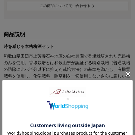
この商品について問い合わせる
商品説明
時を感じる本格梅酒セット
和歌山県田辺市上芳養石神地区の自社農園で香壌栽培された完熟梅
のみを使用。香壌栽培とは和歌山県が認証する特別栽培（普通栽培
の防除に比べ半分以下に抑えた栽培方法）の基準を満たし、有機質
肥料を使用し、化学肥料・除草剤を一切使用しないさらに厳しい基
準を設けた栽培方法です。自社農園で梅の実を育てて収穫し、完熟
した梅の実をアルコールに漬込んで梅酒に仕上げる、このすべての
プロセスを一箇所で行う「一処仕込み」が自慢。土つくりから梱包
まで、すべて自社で管理を行っております。酸味料・着色料・香料
不使用です。完熟梅の芳醇な香りをそのままに、和三盆糖を加えま
ろやかな甘さに仕上げたコクのあるレギュラー梅酒と厳選した漬け
上がりタンクを３年間じっくり熟成させた深みのある味わいの原酒
続きを読む
の２本セット.GI和歌山梅酒認定商品、地理的表示(GI)保護制度と