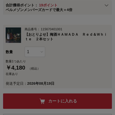
合計獲得ポイント：
19ポイント
※
メンバーズカードの加算ポイントはステージ倍率適用前の基本ポイント
ベルメゾンメンバーズカードで最大＋4倍
に対して適用されます。
商品番号：
115670401001
【おとりよせ】梅酒ＨＡＭＡＤＡ Ｒｅｄ＆Ｗｈｉ
ｔｅ ２本セット
数量
数量1つあたり
￥
4,180
（税込）
在庫あり
発送予定日：
2026年08月19日
カートに入れる