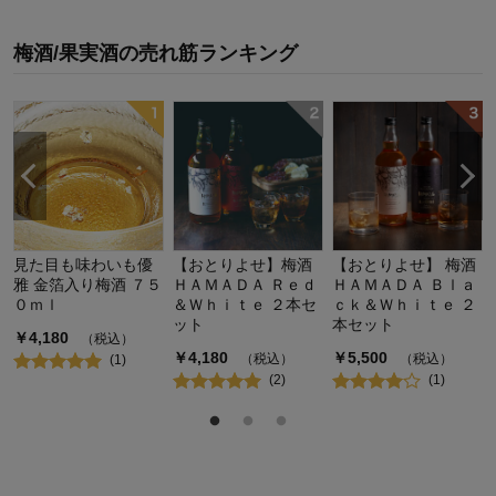
梅酒/果実酒
の
売れ筋ランキング
見た目も味わいも優
【おとりよせ】梅酒
【おとりよせ】 梅酒
雅 金箔入り梅酒 ７５
ＨＡＭＡＤＡ Ｒｅｄ
ＨＡＭＡＤＡ Ｂｌａ
０ｍｌ
＆Ｗｈｉｔｅ ２本セ
ｃｋ＆Ｗｈｉｔｅ ２
ット
本セット
￥
4,180
（税込）
￥
4,180
￥
5,500
（税込）
（税込）
(
1
)
(
2
)
(
1
)