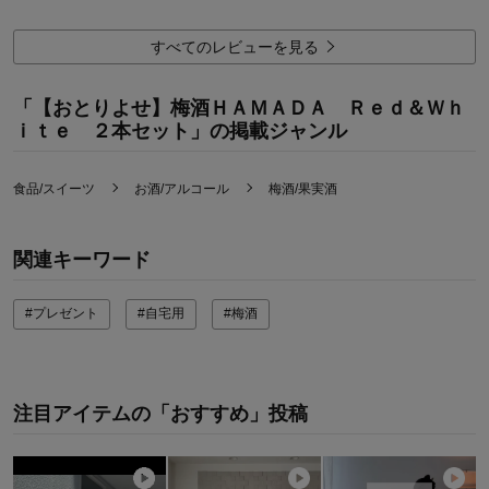
品質
5.0
容量
5.0
すべてのレビューを見る
購入用途：
「【おとりよせ】梅酒ＨＡＭＡＤＡ Ｒｅｄ＆Ｗｈ
ｉｔｅ ２本セット」の掲載ジャンル
食品/スイーツ
お酒/アルコール
梅酒/果実酒
関連キーワード
#プレゼント
#自宅用
#梅酒
注目アイテムの「おすすめ」投稿