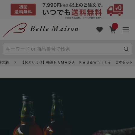
果実酒
【おとりよせ】梅酒ＨＡＭＡＤＡ Ｒｅｄ＆Ｗｈｉｔｅ ２本セット