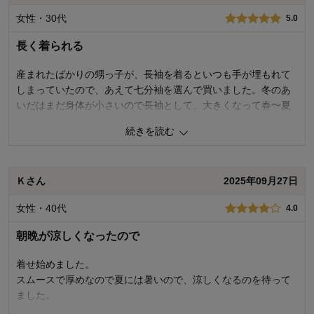
お子さまの性別：
女性・30代
5.0
長く着られる
産まれたばかりの甥っ子が、長袖を着るといつも手が埋もれて
しまっていたので、あえて七分袖を選んで買いました。冬のあ
いだはまだ身体が小さいので長袖として、大きくなって春〜夏
には本来の7分袖として長く着られそうです。
続きを読む
1
人が参考になりました
参考になった
Ｋさん
2025年09月27日
購入商品：
ネイビー星, 60
女性・40代
4.0
品質：
デザイン：
お子さまの年齢：
0～3ヶ月
朝晩が涼しくなったので
お子さまの性別：
男の子
着心地･使用感：
着せ始めました。
スムースで厚めなので夏には暑いので、涼しくなるのを待って
ました。