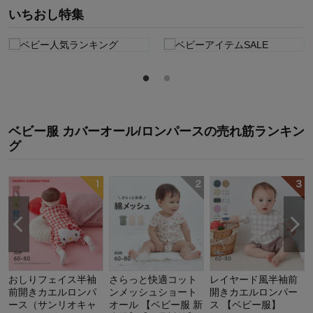
いちおし特集
ベビー服 カバーオール/ロンパース
の
売れ筋ランキン
グ
おしりフェイス半袖
さらっと快適コット
レイヤード風半袖前
前開きカエルロンパ
ンメッシュショート
開きカエルロンパー
ース（サンリオキャ
オール 【ベビー服 新
ス 【ベビー服】