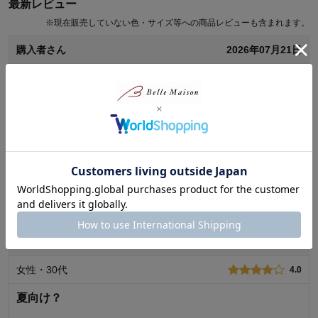
最新レビュー
※
現在販売していない色・サイズ等への商品レビューも含まれます。
購入者さん
2026年07月21日
女性・60代～
5.0
ご意見・ご感想の投稿はありません
0
人が参考になりました
参考になった
品質
4.0
続きを読む
デザイン
4.0
着心地･使用感
5.0
購入商品：
オフホワイト花, 70
りくママさん
2026年03月13日
お子さまの年齢：
0～3ヶ月
お子さまの性別：
女の子
女性・30代
4.0
夏向け？