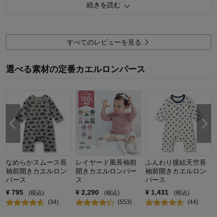
続きを読む
生地がしっかりしていてヘタりにくそうです。サイズアウトし
なければ長く着れると思います。
乗り物柄と星柄を買いましたが、星柄は汚したので単体で洗っ
すべてのレビューを見る
たら水が青くなったので色落ちします。気付いてなかったので
色うつりはしてなさそうですが…
選べる素材の定番カエルロンパース
ボタンの色が他の商品みたいに変えてあると着せやすいなぁー
と思いました。
1
人が参考になりました
参考になった
品質
5.0
デザイン
4.0
着心地･使用感
5.0
なめらかスムース長
レイヤード風長袖前
ふんわり接結天竺長
袖前開きカエルロン
開きカエルロンパー
袖前開きカエルロン
購入商品：
杢グレー車, 70
パース
ス
パース
お子さまの年齢：
～12ヶ月
お子さまの性別：
男の子
¥
795
¥
2,290
¥
1,431
(税込)
(税込)
(税込)
(
34
)
(
553
)
(
44
)