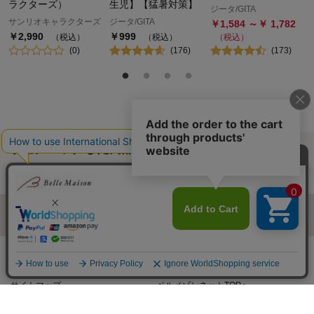
ラクターズ）
生児】【猛暑対策】
ジータ/GITA
サンリオキャラクターズ
ジータ/GITA
￥
1,584
～￥
1,782
￥
2,990
￥
999
（税込）
（税込）
（税込）
(
0
)
(
176
)
(
173
)
最近チェックした商品
履歴情報を残す
ページトップへ
ご利用ガイド・お知らせ
ご利用規約
サイトマップ
ベルメゾンネットTOPへ
Copyright © Senshukai CO.,LTD. All Rights Reserved.