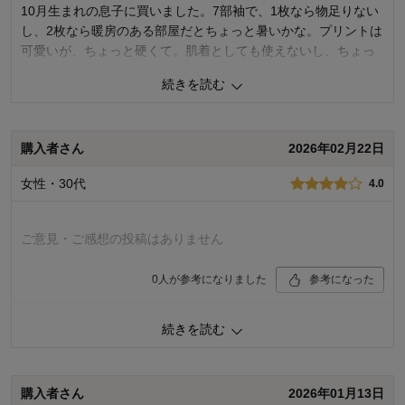
10月生まれの息子に買いました。7部袖で、1枚なら物足りない
し、2枚なら暖房のある部屋だとちょっと暑いかな。プリントは
可愛いが、ちょっと硬くて。肌着としても使えないし、ちょっ
と残念な1着です。夏とか、暖かい日なら使えそうです。
続きを読む
0
人が参考になりました
参考になった
購入者さん
2026年02月22日
品質
5.0
デザイン
5.0
女性・30代
4.0
着心地･使用感
4.0
購入商品：
杢グレー車, 70
お子さまの年齢：
0～3ヶ月
ご意見・ご感想の投稿はありません
お子さまの性別：
男の子
0
人が参考になりました
参考になった
品質
4.0
続きを読む
デザイン
5.0
着心地･使用感
4.0
購入商品：
オフホワイト花, 70
購入者さん
2026年01月13日
お子さまの年齢：