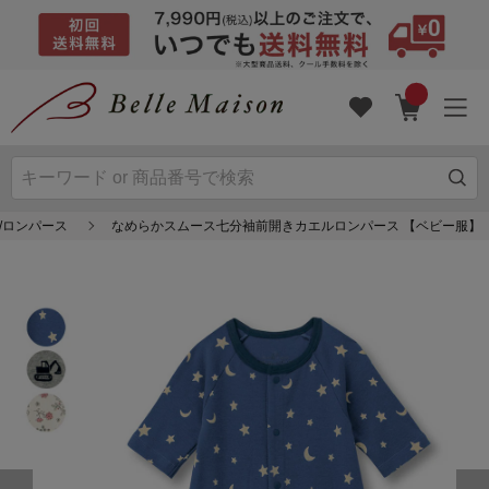
/ロンパース
なめらかスムース七分袖前開きカエルロンパース 【ベビー服】