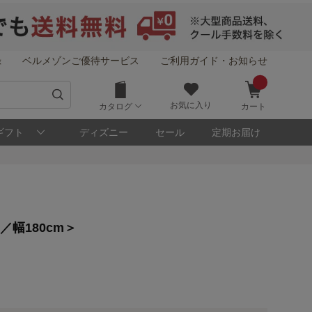
録
ベルメゾンご優待サービス
ご利用ガイド・お知らせ
お気に入り
カタログ
カート
ギフト
ディズニー
セール
定期お届け
！
／幅180cm＞
メゾン・ポイントについて
ト