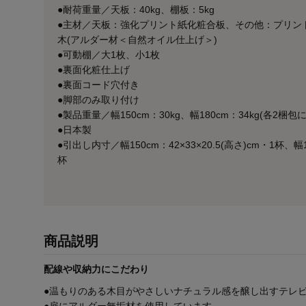
●耐荷重量／天板：40kg、棚板：5kg
●主材／天板：強化プリント紙化粧合板、その他：プリン
木(アルダー材＜自然オイル仕上げ＞)
●可動棚／大1枚、小1枚
●裏面化粧仕上げ
●裏面コード穴付き
●脚部のみ取り付け
●製品重量／幅150cm：30kg、幅180cm：34kg(各2梱包
●日本製
●引出し内寸／幅150cm：42×33×20.5(高さ)cm・1杯、幅18
杯
商品説明
配線や収納力にこだわり
●温もりのある木目がやさしいナチュラル感を醸し出すテレ
●扉にアルダー無垢材を使用しています