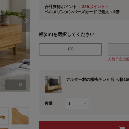
ベルメゾン メンバーズカードについて
合計獲得ポイント：
359ポイント～
ベルメゾンメンバーズカードで最大＋4倍
※
メンバーズカードの加算ポイントはステージ倍率適
幅(cm)を選択してください
150
入荷予定(2
アルダー材の横桟テレビ台 ＜幅150
一覧
幅150cm
数量