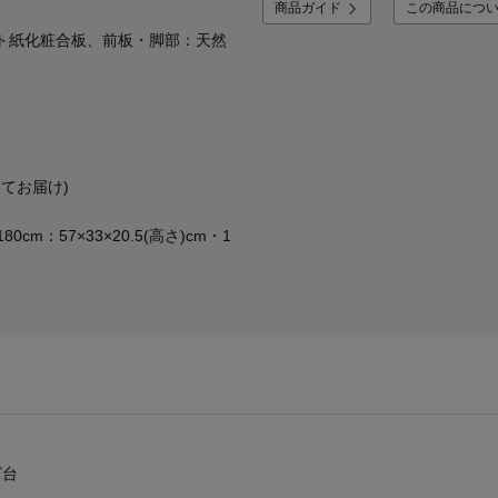
商品ガイド
この商品につ
ト紙化粧合板、前板・脚部：天然
にてお届け)
0cm：57×33×20.5(高さ)cm・1
ビ台