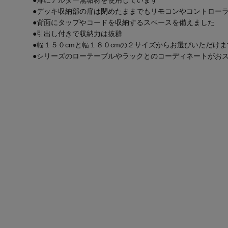
●デッキ収納部の扉は閉めたままでもリモコンやコントロー
●背面にタップやコードを収納するスペースを備えました
●引出し付きで収納力は抜群
●幅１５０cmと幅１８０cmの２サイズからお選びいただけま
●シリーズのローテーブルやラックとのコーディネートがお