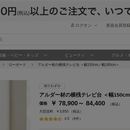
ログオン
新規会員登
妊娠・ベビー・キッズ
ビューティ
グルメ・
ローボード
アルダー材の横桟テレビ台 ＜幅150cm／幅180cm＞
ステージが上がれば送料無料・返品引取無料
アルダー材の横桟テレビ台 ＜幅150cm
さらにポイント還元最大16倍！
￥ 78,900～ 84,400
価格
（税込）
ベルメゾンご優待サービスについて
ベル
大型送料
￥3,850
（税込）
通常商品送料無料 返品引取無料（JCBのみ）
4.5 （6件）
即時入会なら更に500円OFFクーポンプレゼン