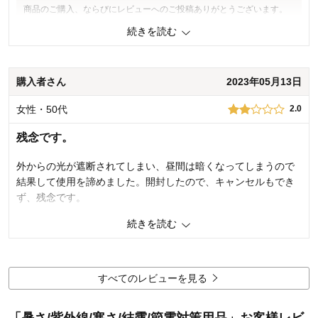
商品のご購入、ならびにレビューへのご投稿ありがとうございます。
千趣会 担当者
このたびは商品が凹凸面に貼り付かなかったとのことで申し訳ござい
続きを読む
ません。 こちらの商品は凹凸の大きいガラスには貼り付け可能なので
すが、すりガラスのような凹凸の細かいガラスへは貼り付けられない
14
人が参考になりました
参考になった
商品になります。 今回お客様のお声を元に貼り付けられないガラスに
ついての説明を画像にて追加させていただきました。 今後もお客様に
購入者さん
2023年05月13日
満足度の高い商品とサービスをお届けできるよう努力してまいりま
価格
2.0
す。貴重なご意見ありがとうございました。
機能
2.0
女性・50代
2.0
使用感・使いやすさ
1.0
千趣会 担当者
デザイン・色
4.0
残念です。
購入商品：
ブルー（水玉）
外からの光が遮断されてしまい、昼間は暗くなってしまうので
使用場所：
2
人が参考になりました
参考になった
結果して使用を諦めました。開封したので、キャンセルもでき
購入のきっかけ：
転居・引越
商品を使う人：
ず、残念です。
価格
3.0
機能
1.0
続きを読む
使用感・使いやすさ
3.0
商品のご購入、ならびにレビューへのご投稿ありがとうございます。
デザイン・色
3.0
このたびは、ご満足いただける商品をお届け出来ず、誠に申し訳ござ
いません。 今回いただきましたお声は今後の商品開発の参考とさせて
購入商品：
グリーンリーフ
いただきます。 今後もお客様により満足度の高い商品とサービスをお
すべてのレビューを見る
使用場所：
届けできるよう努力をしてまいります。貴重なご意見ありがとうござ
購入のきっかけ：
いました。
商品を使う人：
「暑さ/紫外線/寒さ/結露/節電対策用品」お客様レビ