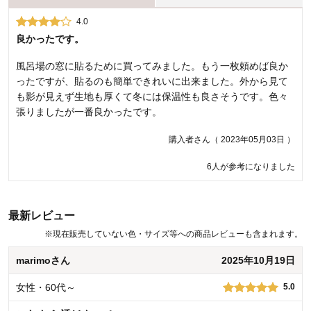
4.0
1.0
良かったです。
まさかの横長
風呂場の窓に貼るために買ってみました。もう一枚頼めば良か
実家のお風呂の窓用に２枚購入。 実家になかなか帰れないコロ
ったですが、貼るのも簡単できれいに出来ました。外から見て
ナ渦、やっと帰省ができていざ貼ろうとしたら、まさかの横長
も影が見えず生地も厚くて冬には保温性も良さそうです。色々
サイズ。 購入したのが雫の模様で、商品の紹介写真でも縦長の
張りましたが一番良かったです。
窓だったので、疑いもせず…… 柄を横に貼るわけにもいかず、
模様の同じところで切って、隙間が間に入る状態で使いました
購入者さん（ 2023年05月03日 ）
が、本当は返品したいくらいの気持ちでした。 横長の窓の方が
珍しくないですか？ もう少し丁寧な説明をしてほしかったで
6人が参考になりました
す。
空豆と春さん（ 2022年09月17日 ）
最新レビュー
※
現在販売していない色・サイズ等への商品レビューも含まれます。
商品のご購入、ならびにレビューへのご投稿ありがとうございます。
商品詳細に丁寧な説明が不足しており、誠に申し訳ございません。 商
marimoさん
2025年10月19日
品は、横90ｃｍ×縦46ｃｍでございます。 画像イメージは、当商品を
２点ご購入した際の90ｃｍ×90ｃｍの窓をイメージしてます。 ご指摘
女性・60代～
5.0
いただきました内容は、商品詳細に反映させていただき、お客様にと
って分かりやすい売り場に修正します。 今後もお客様に満足度の高い