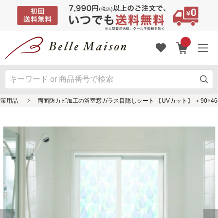
対策用品
両面防カビ加工の浴室窓ガラス目隠しシート 【UVカット】 ＜90×46