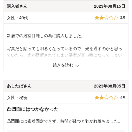
価格
4.0
購入者さん
2023年08月15日
機能
4.0
使用感・使いやすさ
4.0
女性・40代
デザイン・色
2.0
4.0
購入商品：
グリーンリーフ
使用場所：
その他
新居での浴室目隠しの為に購入しました。
購入のきっかけ：
ネットで見つけて
商品を使う人：
自分
写真だと貼っても明るくなっているので、光を通すのかと思っ
ていたら、光が遮断されてしまい浴室が真っ暗になってしまい
ました……。なので洗面所にも貼る予定でしたが、浴室のみに
続きを読む
しました。
でも暗いのが気になってしまい、剥がそうか悩み中です……。
外から見ると全く見えず目隠しにはなっています。
あしたばさん
2023年08月05日
商品のご購入、ならびにレビューへのご投稿ありがとうございます。
女性・秘密
2.0
このたびは商品を貼り付けると浴室が暗くなってしまったとのことで
申し訳ございません。 お客様がさらにイメージしやすいよう、製品の
凸凹面にはつかなかった
素材や透け感が分かるような画像を追加させていただくよう改善を検
討いたします。 今後もお客様に満足殿高い商品とサービスをお届けで
凸凹面には密着固定できず、時間が経つと剥がれ落ちました。
きるよう努力してまいります。貴重なご意見ありがとうございまし
た。