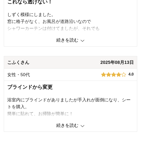
これなら透けない！
商品とサービスをお届けできるよう努力してまいります。貴重なご意
見ありがとうございました。
しずく模様にしました。
千趣会 担当者
窓に格子がなく、お風呂が道路沿いなので
シャワーカーテンは付けてましたが、それでも
透けている様な不安はありました。
27人が参考になりました
続きを読む
貼り付けてから安心して入浴してます^⁠_⁠^
0
人が参考になりました
参考になった
こふくさん
2025年08月13日
価格
5.0
女性・50代
4.0
機能
5.0
使用感・使いやすさ
5.0
ブラインドから変更
デザイン・色
5.0
浴室内にブラインドがありましたが手入れが面倒になり、シー
購入商品：
ブルー（水玉）
使用場所：
その他
トを購入。
購入のきっかけ：
転居・引越
簡単に貼れて、お掃除が簡単に！
商品を使う人：
自分、祖父祖母、来客用
続きを読む
1
人が参考になりました
参考になった