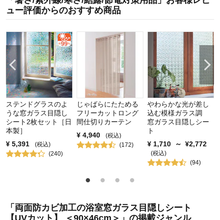
千趣会 担当者
ュー評価からのおすすめ商品
5
人が参考になりました
参考になった
価格
3.0
機能
1.0
使用感・使いやすさ
1.0
デザイン・色
3.0
購入商品：
グリーンリーフ
ステンドグラスのよ
じゃばらにたためる
やわらかな光が差し
使用場所：
その他
うな窓ガラス目隠し
フリーカットロング
込む模様ガラス調
購入のきっかけ：
ネットで見つけて
シート2枚セット［日
間仕切りカーテン
窓ガラス目隠しシー
商品を使う人：
自分
本製］
ト
¥
4,940
(税込)
¥
5,391
¥
1,710
～
¥
2,772
(税込)
(
172
)
(税込)
(
240
)
(
94
)
「両面防カビ加工の浴室窓ガラス目隠しシート
【UVカット】 ＜90×46cm＞」の掲載ジャンル