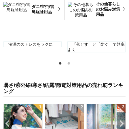
その他暮らし
ダニ/害虫/害
のお悩み対策
鳥駆除用品
用品
暑さ/紫外線/寒さ/結露/節電対策用品
の
売れ筋ランキ
ング