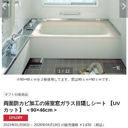
一覧
1
/
12
※90×46ｃｍを２枚使用してます。窓は90ｃｍ×90ｃｍです。
両面防カビ加工の浴室窓ガラス目隠しシート 【UV
カット】 ＜90×46cm＞
10%OFF
2023年01月06日～ 2026年04月19日 の販売価格 ￥1,630 （税込）