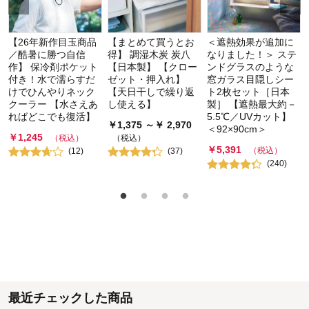
【26年新作目玉商品
【まとめて買うとお
＜遮熱効果が追加に
／酷暑に勝つ自信
得】 調湿木炭 炭八
なりました！＞ ステ
作】 保冷剤ポケット
【日本製】 【クロー
ンドグラスのような
付き！水で濡らすだ
ゼット・押入れ】
窓ガラス目隠しシー
けでひんやりネック
【天日干しで繰り返
ト2枚セット［日本
クーラー 【水さえあ
し使える】
製］ 【遮熱最大約－
ればどこでも復活】
5.5℃／UVカット】
￥
1,375
～￥
2,970
＜92×90cm＞
￥
1,245
（税込）
（税込）
￥
5,391
（税込）
(
12
)
(
37
)
(
240
)
最近チェックした商品