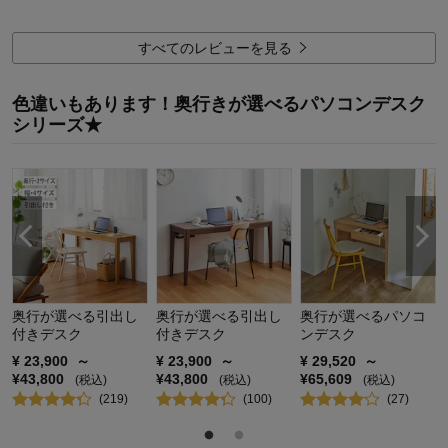
5
人が参考になりました
参考になった
価格
4.0
すべてのレビューを見る
機能
3.0
使用感・使いやすさ
4.0
色違いもあります！奥行きが選べるパソコンデスク
デザイン・色
4.0
シリーズ★
購入商品：
ナチュラル, 40
使用場所：
リビング
商品を使う人：
自分
奥行が選べる引出し
奥行が選べる引出し
奥行が選べるパソコ
付きデスク
付きデスク
ンデスク
¥
23,900
～
¥
23,900
～
¥
29,520
～
¥
43,800
¥
43,800
¥
65,609
(税込)
(税込)
(税込)
(
219
)
(
100
)
(
27
)