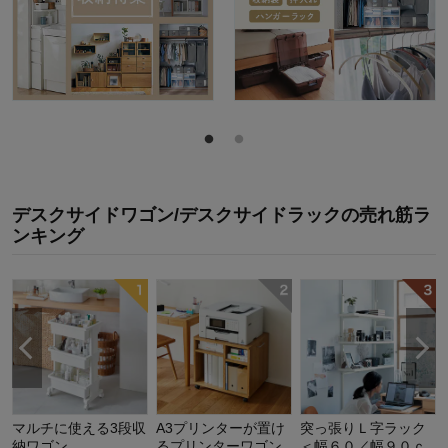
デスクサイドワゴン/デスクサイドラック
の
売れ筋ラ
ンキング
マルチに使える3段収
A3プリンターが置け
突っ張りＬ字ラック
納ワゴン
るプリンターワゴン
＜幅６０／幅９０ｃ