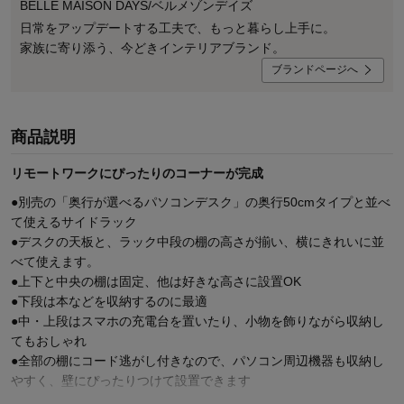
BELLE MAISON DAYS/ベルメゾンデイズ
日常をアップデートする工夫で、もっと暮らし上手に。
家族に寄り添う、今どきインテリアブランド。
ブランドページへ
商品説明
リモートワークにぴったりのコーナーが完成
●別売の「奥行が選べるパソコンデスク」の奥行50cmタイプと並べ
て使えるサイドラック
●デスクの天板と、ラック中段の棚の高さが揃い、横にきれいに並
べて使えます。
●上下と中央の棚は固定、他は好きな高さに設置OK
●下段は本などを収納するのに最適
●中・上段はスマホの充電台を置いたり、小物を飾りながら収納し
てもおしゃれ
●全部の棚にコード逃がし付きなので、パソコン周辺機器も収納し
やすく、壁にぴったりつけて設置できます