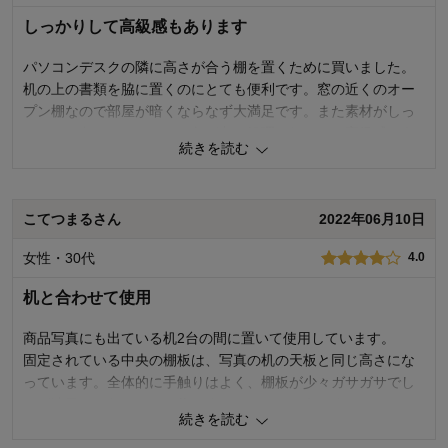
商品を使う人：
自分、配偶者
しっかりして高級感もあります
パソコンデスクの隣に高さが合う棚を置くために買いました。
机の上の書類を脇に置くのにとても便利です。窓の近くのオー
プン棚なので部屋が暗くならなず大満足です。また素材がしっ
かりして色もキレイだし、角が丸く処理されていて高級感もあ
続きを読む
りとても良かったです。安くはないけれど高くもないのでほぼ
満点です。
こてつまるさん
2022年06月10日
1
人が参考になりました
参考になった
女性・30代
4.0
価格
4.0
機能
4.0
机と合わせて使用
使用感・使いやすさ
4.0
デザイン・色
5.0
商品写真にも出ている机2台の間に置いて使用しています。
固定されている中央の棚板は、写真の机の天板と同じ高さにな
購入商品：
ナチュラル, 40
使用場所：
その他
っています。全体的に手触りはよく、棚板が少々ガサガサでし
購入のきっかけ：
ネットで見つけて
たが遠目ではわからない位です。ぐらつきはありません。
商品を使う人：
自分
続きを読む