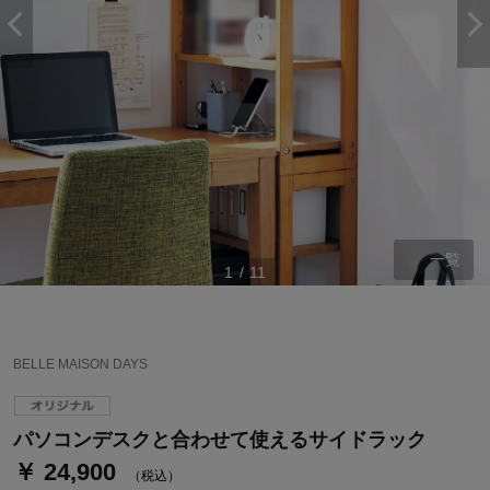
一覧
1
/
11
ステージが上がれば送料無料・返品引取無料！
さらにポイント還元最大16倍！
BELLE MAISON DAYS
ベルメゾンご優待サービスについて
ベルメゾン・ポイントについて
パソコンデスクと合わせて使えるサイドラック
￥ 24,900
通常商品送料無料 返品引取無料（JCBのみ）
（税込）
即時入会なら更に500円OFFクーポンプレゼント