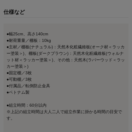
仕様など
●幅25cm、高さ140cm
●耐荷重量／棚板：10kg
●主材／棚板(ナチュラル)：天然木化粧繊維板(オーク材＜ラッカ
ー塗装＞)、棚板(ダークブラウン)：天然木化粧繊維板(ウォルナ
ット材＜ラッカー塗装＞)、その他：天然木(ラバーウッド＜ラッ
カー塗装＞)
●固定棚／3枚
●可動棚／3枚
●付属品／転倒防止金具
●ベトナム製
●組立時間：60分以内
※上記の組立時間は大人二人で組立作業に掛かる時間の目安で
す。