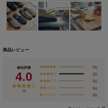
商品レビュー
0人
総合評価
4.0
3人
0人
0人
(3)
0人