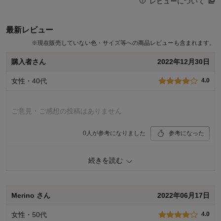
レビューについて
最新レビュー
※
現在販売していない色・サイズ等への商品レビューも含まれます。
購入者さん
2022年12月30日
女性・40代
4.0
ご意見・ご感想の投稿はありません
0
人が参考になりました
参考になった
価格
4.0
続きを読む
機能
4.0
使用感・使いやすさ
5.0
デザイン・色
4.0
Merino さん
2022年06月17日
購入商品：
ナチュラル, 40
使用場所：
その他
女性・50代
4.0
購入のきっかけ：
カタログで見て