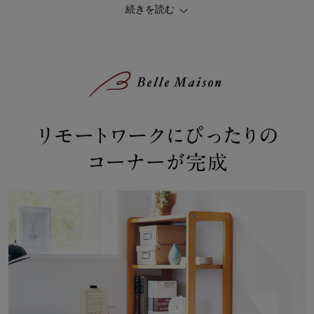
続きを読む
ナチュラルとダークブラウンの２色があり、ナチュラルの棚板はオ
ーク突板、ダークブラウンの棚板はウォルナット突板を使用してい
るので、お部屋のインテリアにすんなりなじみます。
【ベルメゾンデイズ／BELLE MAISON DAYS】
ベルメゾンデイズ は、「今日より明日、明後日が楽しくなる暮らし
の提案」をコンセプトとした、ベルメゾンを一歩リードするオリジ
ナルブランドです。どの商品を組み合わせても居心地の良い 美しい
空間がつくれるように考えられています