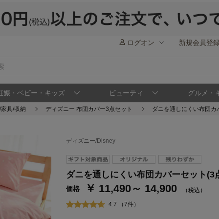
ログオン
新規会員登
妊娠・ベビー・キッズ
ビューティ
グルメ・
/家具/収納
ディズニー 布団カバー3点セット
ダニを通しにくい布団カバ
ディズニー/Disney
ステージが上がれば送料無料・返品引取無料
さらにポイント還元最大16倍！
ダニを通しにくい布団カバーセット(3
￥ 11,490～ 14,900
ベルメゾンご優待サービスについて
ベル
価格
（税込）
通常商品送料無料 返品引取無料（JCBのみ）
4.7 （7件）
即時入会なら更に500円OFFクーポンプレゼン