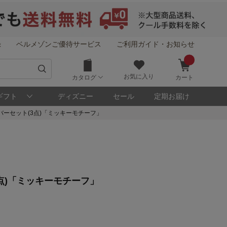
録
ベルメゾンご優待サービス
ご利用ガイド・お知らせ
お気に入り
カタログ
カート
ギフト
ディズニー
セール
定期お届け
ーセット(3点)「ミッキーモチーフ」
！
点)「ミッキーモチーフ」
メゾン・ポイントについて
ト