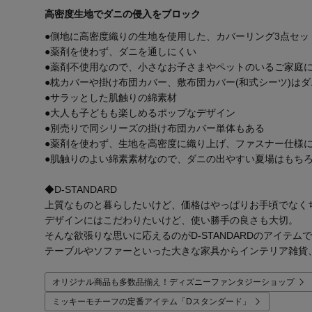
高密度生地でダニの侵入をブロック
●側地に高密度織りの生地を使用した、カバーリング3点セッ
●薬剤を使わず、ダニを通しにくい
●薬剤不使用なので、小さなお子さまやペットのいるご家庭
●枕カバーや掛け布団カバー、敷布団カバー(和式シーツ)は
●サラッとした肌触りの綿素材
●大人も子どもも楽しめるポップなデザイン
●別売りで同シリーズの掛け布団カバー単体もある
●薬剤を使わず、生地を高密度に織り上げ、ファスナー仕様
●肌触りのよい綿素素材なので、ダニの出やすい夏場はもち
◆D-STANDARD
上質なものと暮らしたいけど、価格はやっぱりお手頃でなく
デザインにはこだわりたいけど、使い勝手の良さも大切。
そんな欲張りな思いに応えるのがD-STANDARDのアイテム
テーブルやソファーといった大きな家具からインテリア雑貨
オリジナル商品も多数品揃え！ディズニーファンタジーショップ
ミッキーモチーフの定番アイテム「Dスタンダード」