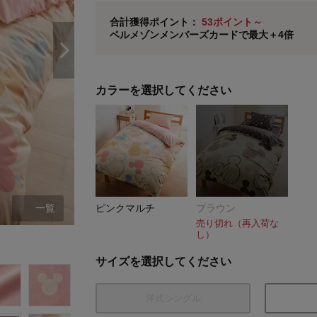
ベルメゾン メンバーズカードについて
合計獲得ポイント：
53ポイント～
ベルメゾンメンバーズカードで最大＋4倍
※
メンバーズカードの加算ポイントはステージ倍率適
カラーを選択してください
一覧
ピンクマルチ
ブラウン
売り切れ（再入荷な
し）
ピンクマルチ
サイズを選択してください
洋式シングル