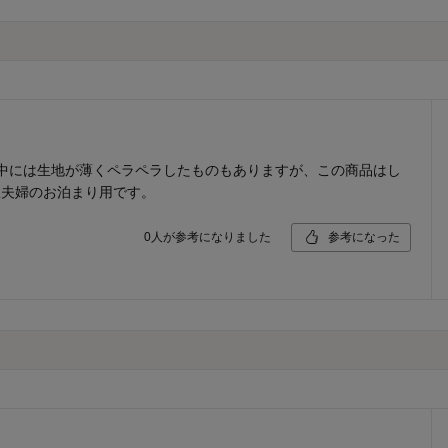
。中には生地が薄くペラペラしたものもありますが、この商品はし
娘夫婦のお泊まり用です。
0
人が参考になりました
参考になった