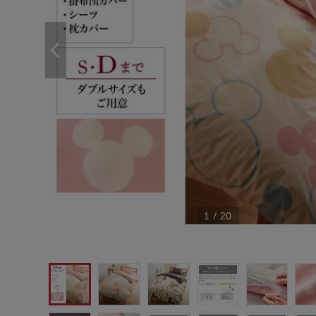
1
/
20