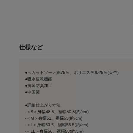
仕様など
●＜カットソー＞綿75％、ポリエステル25％(天竺)
●吸水速乾機能
●抗菌防臭加工
●中国製
●詳細仕上がり寸法
-＜S＞身幅48.5、裾幅50.5(約/cm)
-＜M＞身幅51、裾幅53(約/cm)
-＜L＞身幅53.5、裾幅55.5(約/cm)
-＜LL＞身幅56、裾幅58(約/cm)