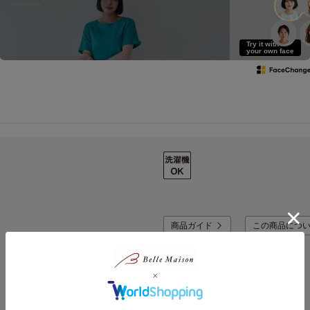
Try it with
your own face
商品ガイド
この商品につ