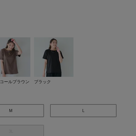
コールブラウン
ブラック
オフホワイト
M
L
3L