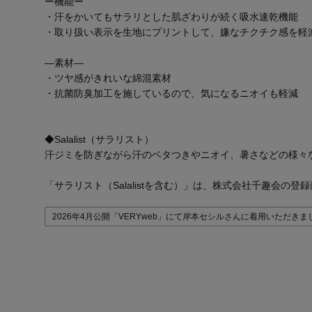
ー機能ー
・汗をかいてもサラリとした肌ざわりが続く吸水速乾機能
・取り扱い表示を生地にプリントして、嫌なチクチク感を軽
―素材―
・ツヤ感がきれいな綿混素材
・抗菌防臭加工を施しているので、気になるニオイも軽減
◆Salalist（サラリスト）
汗ジミを防ぎながら汗のベタつきやニオイ、暑さなどの様々
「サラリスト（Salalistを含む）」は、株式会社千趣会の登
2026年4月公開「VERYweb」にて岸本セシルさんに着用いただきまし