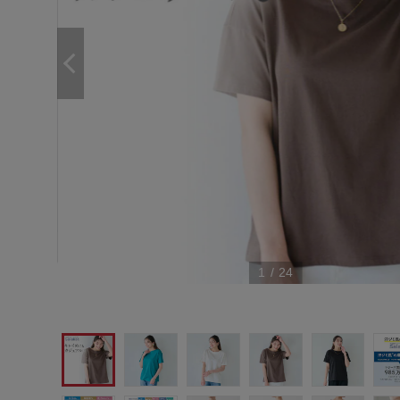
1
/
24