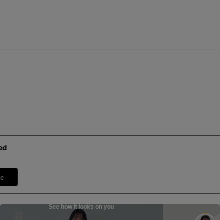
ed
pe
See how it looks on you