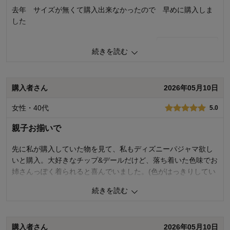
着心地･使用感：
去年 サイズが無くて購入出来なかったので 早めに購入しま
お子様の年齢：
した
1
人が参考になりました
参考になった
続きを読む
品質
4.0
お子さまのお気に入り度
4.0
デザイン
5.0
購入者さん
2026年05月10日
着心地･使用感
4.0
女性・40代
5.0
購入商品：
ベイマックス, 150
体型：
やせ型
親子お揃いで
お子さまの性別：
男の子
お子様の年齢：
10～12歳
先に私が購入していた物を見て、私もディズニーパジャマ欲し
いと購入。大好きなチップ&デールだけど、落ち着いた色味でお
姉さんっぽく着られると喜んでいました。(色がはっきりしてい
ると、赤ちゃんっぽいと嫌がります)
続きを読む
0
人が参考になりました
参考になった
購入者さん
2026年05月10日
品質
5.0