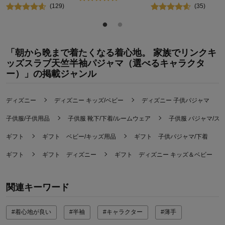
(
129
)
(
35
)
「朝から晩まで着たくなる着心地。 家族でリンクキ
ッズスラブ天竺半袖パジャマ（選べるキャラクタ
ー）」の掲載ジャンル
ディズニー
ディズニー キッズ/ベビー
ディズニー 子供パジャマ
子供服/子供用品
子供服 靴下/下着/ルームウェア
子供服 パジャマ/ス
ギフト
ギフト ベビー/キッズ用品
ギフト 子供パジャマ/下着
ギフト
ギフト ディズニー
ギフト ディズニー キッズ＆ベビー
関連キーワード
#着心地が良い
#半袖
#キャラクター
#薄手