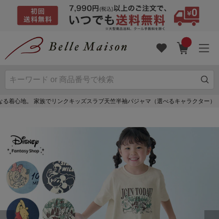
なる着心地。 家族でリンクキッズスラブ天竺半袖パジャマ（選べるキャラクター）