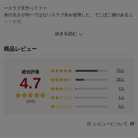
ースラブ天竺って？ー
糸の太さが均一ではないスラブ糸を使用した、でこぼこ感のあるニ
ット生地。
無地でも表情豊か。かつ通気性が良く伸縮性もあるため、着心地が
続きを読む
良いのが特徴です。
商品レビュー
くつろぐ時間にもぴったり♪キャラクタープリントが印象的なトッ
プス×総柄ボトムが夏気分を盛り上げるパジャマ。アウターライク
なおしゃれなデザイン性でお気に入り間違いなし
70人
総合評価
オリジナル商品も多数品揃え！ディズニーファンタジーショップ
4.7
28人
2人
1人
(101)
0人
レビューについて