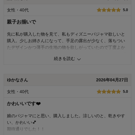
お子さまのお気に入り度
5.0
女性・40代
5.0
デザイン
5.0
着心地･使用感
5.0
親子お揃いで
購入商品：
チップ＆デール（アイボリー）, 150
体型：
標準
先に私が購入した物を見て、私もディズニーパジャマ欲しいと
お子さまの性別：
女の子
購入。少しお姉さんになって、手足の露出が少なく、落ちつい
お子様の年齢：
6～9歳
たデザインかつ薄手の生地の物を欲しがっていたので丁度よか
ったです。(ミニー大好きだけど、はっきりしたピンク色は幼児
続きを読む
っぽくて嫌だと言っていたので、落ち着いた色味でよかったで
す)
ゆかなさん
2026年04月27日
1
人が参考になりました
参考になった
女性・40代
5.0
品質
5.0
お子さまのお気に入り度
5.0
かわいいです❤️
デザイン
5.0
着心地･使用感
5.0
娘のパジャマにと思い、購入しました。涼しいのと、乾きやす
い、かわいい💕
購入商品：
ミニー＆フィガロ, 150
体型：
標準
期待通りでした！！
お子さまの性別：
女の子