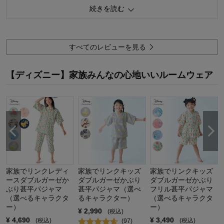
また、追加で色違いで購入させていただくか検討中です😊
お子様の年齢：
6～9歳
続きを読む
0
人が参考になりました
参考になった
品質
5.0
すべてのレビューを見る
お子さまのお気に入り度
5.0
デザイン
5.0
【ディズニー】家族みんなの心地いいルームウェア
着心地･使用感
5.0
購入商品：
チップ＆デール（アイボリー）, 150
体型：
標準
お子さまの性別：
女の子
お子様の年齢：
10～12歳
家族でリンクレディ
家族でリンクキッズ
家族でリンクキッズ
ースダブルガーゼか
ダブルガーゼかぶり
ダブルガーゼかぶり
ぶり甚平パジャマ
甚平パジャマ（選べ
フリル甚平パジャマ
（選べるキャラクタ
るキャラクター）
（選べるキャラクタ
ー）
ー）
¥
2,990
(税込)
¥
4,690
¥
3,490
(税込)
(税込)
(
97
)