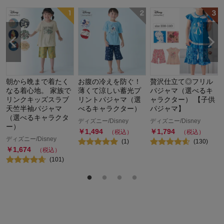
朝から晩まで着たく
お腹の冷えを防ぐ！
贅沢仕立て◎フリル
なる着心地。 家族で
薄くて涼しい蓄光プ
パジャマ（選べるキ
リンクキッズスラブ
リントパジャマ（選
ャラクター） 【子供
天竺半袖パジャマ
べるキャラクター）
パジャマ】
（選べるキャラクタ
ディズニー/Disney
ディズニー/Disney
ー）
￥
1,494
￥
1,794
（税込）
（税込）
ディズニー/Disney
(
1
)
(
130
)
￥
1,674
（税込）
(
101
)