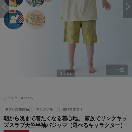
一覧
1
/
21
ディズニー/Disney
朝から晩まで着たくなる着心地。 家族でリンクキッ
ズスラブ天竺半袖パジャマ（選べるキャラクター）