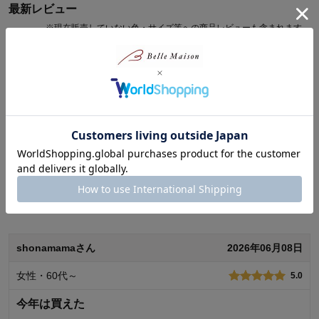
最新レビュー
※
現在販売していない色・サイズ等への商品レビューも含まれます。
購入者さん
2026年06月25日
秘密・秘密
5.0
子供が好きなミニーちゃんと青の組み合わせで即決しました。
子供用パジャマにしては高価格帯だと感じましたが、
生地がしっかりしており着心地もよく子供も気に入っているの
でよかったです。
続きを読む
0
人が参考になりました
参考になった
shonamamaさん
2026年06月08日
購入商品：
ミニー＆フィガロ, 120
体型：
品質：
女性・60代～
5.0
お子さまのお気に入り度：
デザイン：
今年は買えた
お子さまの性別：