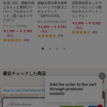
丸洗いOK。接触冷感
接触冷感＆吸水速乾
北欧調水彩タッチデ
とさらっと素材のリ
リバーシブル防ダニ
ザインのふっくら軽
バーシブルキルトケ
キルトケット
やかキルトケット ＜
ット（選べるキャラ
「DAYS COOL」
シングル＞
クター）
BELLE MAISON DAYS
￥
2,994
～￥
5,393
ディズニー/Disney
￥
1,683
～￥
2,541
（税込）
￥
1,596
～￥
2,395
（税込）
(
83
)
（税込）
(
34
)
(
54
)
最近チェックした商品
履歴情報を残す
ページトップへ