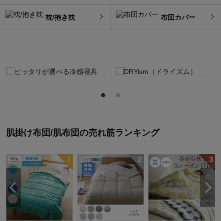
枕/抱き枕
布団カバー
肌掛け布団/肌布団
の
売れ筋ランキング