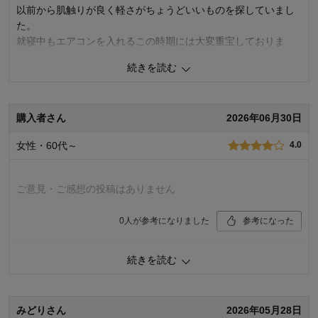
以前から肌触りが良く軽さがちょうどいいものを探していまし
た。
就寝中もエアコンを入れるこの時期には大変重宝しておりま
す。
続きを読む
また2色組でお安く購入出来るのも嬉しいですよね、ナチュラル
カラーも気に入っています。
購入者さん
2026年06月30日
0
人が参考になりました
参考になった
女性・60代～
4.0
価格
5.0
機能
5.0
使用感・使いやすさ
5.0
ご意見・ご感想の投稿はありません
デザイン・色
5.0
購入商品：
２色セット（グレー＆ライトベージュ）
0
人が参考になりました
参考になった
使用場所：
寝室
購入のきっかけ：
買い足し、ネットで見つけて
商品を使う人：
自分、配偶者
続きを読む
購入商品：
オレンジ
使用場所：
寝室
価格：
機能：
みどりさん
2026年05月28日
使用感・使いやすさ：