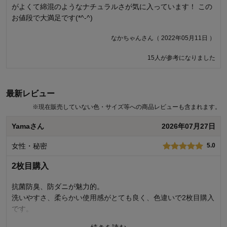
がよくて綿混のようなナチュラルさが気に入っています！ この
らない、というのも同じ素材、色、サイズの別商品があるので
お値段で大満足です(*^-^)
区別がつかない、また送られてきた明細にも違う商品名が書か
れているので、購入した商品かどうかもわかりにくいです。 商
なかちゃんさん（ 2022年05月11日 ）
品はとても柔らかくて肌触りもよくいいものだと思いますが、
このような疑念がでないように誰が購入してもわかりやすい表
15人が参考になりました
示をしていただきたいです。
購入者さん（ 2025年05月01日 ）
最新レビュー
※
現在販売していない色・サイズ等への商品レビューも含まれます。
商品のご購入、ならびにレビューへのご投稿ありがとうございます。
「抗菌防臭」「防ダニ」の表記がなく、商品の区別がつきにくかった
Yamaさん
2026年07月27日
点につきまして、大変申し訳ございませんでした。 ご購入いただいた
商品には確かにこれらの機能が備わっておりますが、お客様のご意見
女性・秘密
5.0
を真摯に受け止め、今後の生産分からは同梱の下げ札に機能を明記す
るよう改善いたしました。 また、お届けした明細書の商品名が異なっ
2枚目購入
ていたことで、ご購入された商品かどうか判断しづらかった点につき
ましても、重ねてお詫び申し上げます。 この点に関しましては、すで
にカタログやベルメゾンネットの商品名と統一するよう修正を完了し
抗菌防臭、防ダニが魅力的。
ております。 商品の柔らかさや肌ざわりにご満足いただけたことを大
洗いやすさ、柔らかい使用感がとても良く、色違いで2枚目購入
変嬉しく思います。 今後も、お客様にとってより分かりやすく、安心
です。
してお買い物いただける環境づくりに努めてまいります。 貴重なご意
見ありがとうございました。