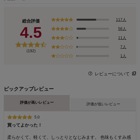
117人
総合評価
4.5
56人
11人
7人
(192)
1人
レビューについて
ピックアップレビュー
評価が高いレビュー
評価が低いレビュー
5.0
2.0
買ってよかった！
本当に防ダニ？
柔らかくて、軽くて、しっとりとなじみます。 色味もくすみ感
抗菌防臭、防ダニの商品を購入したのにどこにも表示が見当た