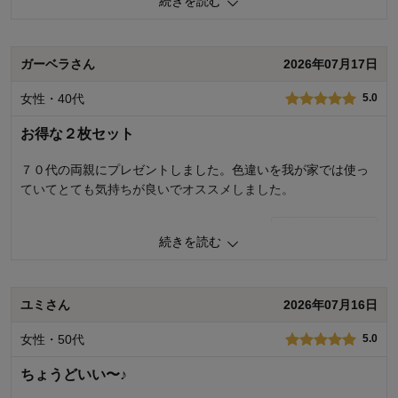
続きを読む
0
人が参考になりました
参考になった
千趣会 担当者
価格
5.0
ガーベラさん
2026年07月17日
機能
5.0
23人が参考になりました
使用感・使いやすさ
5.0
女性・40代
デザイン・色
5.0
5.0
購入商品：
ネイビー
お得な２枚セット
７０代の両親にプレゼントしました。色違いを我が家では使っ
ていてとても気持ちが良いでオススメしました。
1
人が参考になりました
参考になった
続きを読む
価格
5.0
機能
5.0
使用感・使いやすさ
5.0
ユミさん
2026年07月16日
デザイン・色
5.0
女性・50代
5.0
購入商品：
２色セット（ネイビー＆オレンジ）
使用場所：
寝室
ちょうどいい〜♪
購入のきっかけ：
ギフト・プレゼント用
商品を使う人：
両親