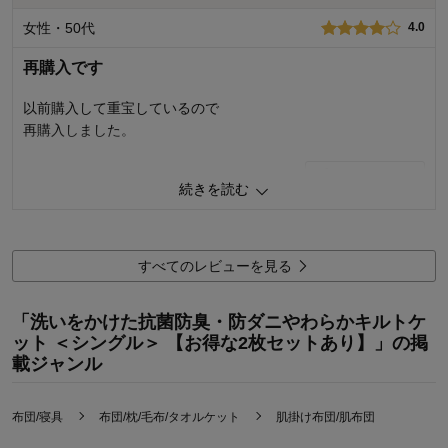
購入のきっかけ：
買い足し
商品を使う人：
自分
女性・50代
4.0
デザイン・色：
再購入です
以前購入して重宝しているので
再購入しました。
1
人が参考になりました
参考になった
続きを読む
価格
4.0
機能
4.0
使用感・使いやすさ
4.0
すべてのレビューを見る
デザイン・色
3.0
購入商品：
アイスブルー
「洗いをかけた抗菌防臭・防ダニやわらかキルトケ
使用場所：
寝室
ット ＜シングル＞ 【お得な2枚セットあり】」の掲
購入のきっかけ：
買い足し
載ジャンル
商品を使う人：
その他
布団/寝具
布団/枕/毛布/タオルケット
肌掛け布団/肌布団