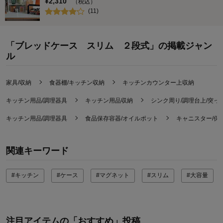
¥
2,310
（税込）
(
11
)
「ブレッドケース スリム ２段式」の掲載ジャン
ル
家具/収納
食器棚/キッチン収納
キッチンカウンター上収納
キッチン用品/調理器具
キッチン用品収納
シンク周り/調理台上/突っ
キッチン用品/調理器具
食品保存容器/オイルポット
キャニスター/保
関連キーワード
#キッチン
#ケース
#マグネット
#スリム
#大容量
注目アイテムの「おすすめ」投稿