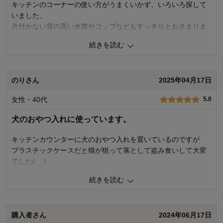
キッチンのコーナーの使い方がうまくいかず、いろいろ探して
いました。
片付かない背の高い水筒やコップなどもすっきりとおさまりま
した！
続きを読む
0
人が参考になりました
参考になった
のりさん
2025年04月17日
価格
4.0
機能
4.0
女性・40代
5.0
使用感・使いやすさ
4.0
デザイン・色
4.0
犬のおやつ入れに使っています。
購入商品：
ホワイト
使用場所：
キッチン
キッチンカウンターに犬のおやつ入れを置いているのですが
購入のきっかけ：
カタログで見て、ネットで見つけて
プラスチックケースだと猫が狙って落として盗み食いして大変
商品を使う人：
自分
でした(-_-)
こちらは重量感もあり、扉タイプなので猫は絶対落とせません
続きを読む
し、開けれません。
本来のブレッドケースの使い方ではないですが最適です。
100均の取っ手付きプラスチックケースがちょうどはまったので
購入者さん
2024年06月17日
下段は引き出しのようにして使っています。