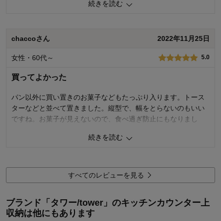
続きを読む
1
人が参考になりました
参考になった
chaccoさん
2022年11月25日
価格
4.0
機能
5.0
女性・60代～
5.0
使用感・使いやすさ
5.0
デザイン・色
5.0
買ってよかった
購入商品：
ホワイト
使用場所：
キッチン
パン以外に買い置きのお菓子などもたっぷり入ります。トース
購入のきっかけ：
ネットで見つけて
ターなどと並べて置きました。縦型で、幅をとらないのもいい
商品を使う人：
自分、配偶者
ですね。お菓子が見えないので、食べ過ぎ防止にもなりまし
た。
続きを読む
1
人が参考になりました
参考になった
価格
3.0
すべてのレビューを見る
機能
5.0
使用感・使いやすさ
5.0
ブランド「タワー/tower」のキッチンカウンター上
デザイン・色
4.0
収納は他にもあります
購入商品：
ホワイト