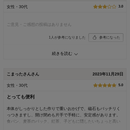
シンプルでおしゃれでちょうどいいです♪
女性・30代
3.0
1
人が参考になりました
参考になった
ご意見・ご感想の投稿はありません
価格
4.0
機能
5.0
1
人が参考になりました
参考になった
使用感・使いやすさ
5.0
デザイン・色
5.0
価格
2.0
続きを読む
購入商品：
ホワイト
機能
3.0
使用場所：
キッチン
使用感・使いやすさ
2.0
購入のきっかけ：
ネットで見つけて
デザイン・色
3.0
商品を使う人：
自分、その他
こまったさんさん
2023年11月29日
購入商品：
ホワイト
使用場所：
ダイニング
女性・30代
5.0
購入のきっかけ：
ネットで見つけて
商品を使う人：
自分、配偶者
とっても便利
本体がしっかりとした作りで重いおかげで、磁石もバッチリく
っつきますし、開け閉めも片手で手軽に、安定感があります。
食パン、麦茶のパック、紅茶、子どもに隠したいちょっと高い
チョコレートなど、収納しています。買ってよかったです♪