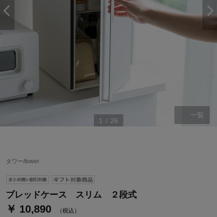
一覧
1
/
26
ステージが上がれば送料無料・返品引取無料！
さらにポイント還元最大16倍！
タワー/tower
ベルメゾンご優待サービスについて
ベルメゾン・ポイントについて
ブレッドケース スリム ２段式
￥ 10,890
通常商品送料無料 返品引取無料（JCBのみ）
（税込）
即時入会なら更に500円OFFクーポンプレゼント