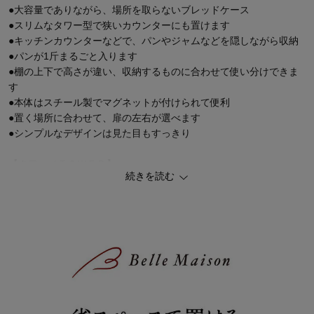
●大容量でありながら、場所を取らないブレッドケース
●スリムなタワー型で狭いカウンターにも置けます
●キッチンカウンターなどで、パンやジャムなどを隠しながら収納
●パンが1斤まるごと入ります
●棚の上下で高さが違い、収納するものに合わせて使い分けできま
す
●本体はスチール製でマグネットが付けられて便利
●置く場所に合わせて、扉の左右が選べます
●シンプルなデザインは見た目もすっきり
【タワー／ＴＯＷＥＲ】
続きを読む
タワーは、「暮らしをもっとスタイリッシュに」をコンセプトとし
たブランド
タワーを販売する山崎実業（ヤマザキジツギョウ）は大正初期に創
業した歴史のあるインテリア雑貨メーカーです
主な素材はスチールを使っており、キッチン用品やバス用品、収
納、インテリア用品などを展開
モダン、スタイリッシュ、シンプルにデザインされながら、機能性
にもこだわった使い勝手のよいアイテムは、様々なシーンに違和感
なく使用できる人気のブランドです