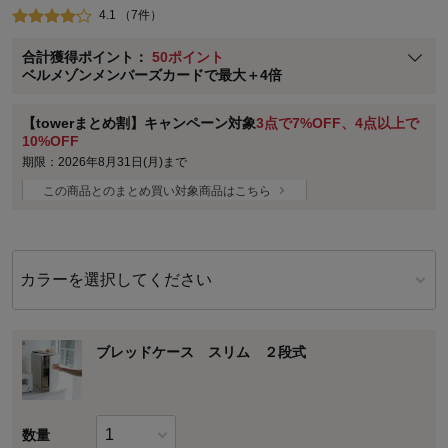
4.1 （7件）
ベルメゾン メンバーズカードについて
合計獲得ポイント：
50ポイント
※
メンバーズカードの加算ポイントはステージ倍率適用前の基本ポイント
ベルメゾンメンバーズカードで最大＋4倍
に対して適用されます。
【towerまとめ割】キャンペーン対象
3点で7%OFF、4点以上で
10%OFF
期限：2026年8月31日(月)まで
この商品とのまとめ買い対象商品はこちら
カラーを選択してください
ブレッドケース スリム ２段式
数量