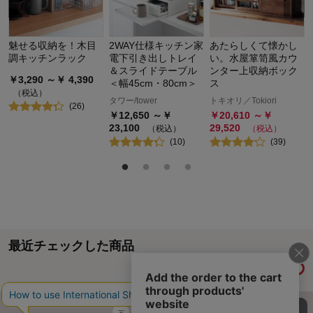
魅せる収納を！木目
2WAY仕様キッチン家
あたらしくて懐かし
調キッチンラック
電下引き出しトレイ
い。水屋箪笥風カウ
＆スライドテーブル
ンター上収納ボック
￥
3,290
～￥
4,390
＜幅45cm・80cm＞
ス
（税込）
タワー/tower
トキオリ／Tokiori
(
26
)
￥
12,650
～￥
￥
20,610
～￥
23,100
29,520
（税込）
（税込）
(
10
)
(
39
)
最近チェックした商品
履歴情報を残す
ページトップへ