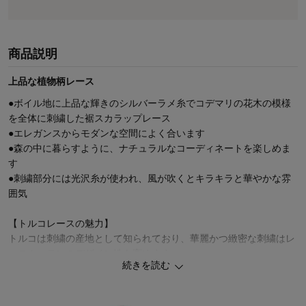
商品説明
上品な植物柄レース
●ボイル地に上品な輝きのシルバーラメ糸でコデマリの花木の模様
を全体に刺繍した裾スカラップレース
●エレガンスからモダンな空間によく合います
●森の中に暮らすように、ナチュラルなコーディネートを楽しめま
す
●刺繍部分には光沢糸が使われ、風が吹くとキラキラと華やかな雰
囲気
【トルコレースの魅力】
トルコは刺繍の産地として知られており、華麗かつ緻密な刺繍はレ
ースカーテンのデザイン性を高めます。
続きを読む
機能レースに比べて透け感が美しく、刺繍糸にキラキラと光をはじ
くものを混ぜ、光や風を受けるようなデザインが多いことが特徴で
す。