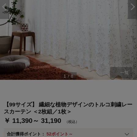
一覧
ステージが上がれば送料無料・返品引取無料！
1
/
8
さらにポイント還元最大16倍！
ベルメゾンご優待サービスについて
ベルメゾン・ポイントについて
【99サイズ】 繊細な植物デザインのトルコ刺繍レー
通常商品送料無料 返品引取無料（JCBのみ）
スカーテン ＜2枚組／1枚＞
即時入会なら更に500円OFFクーポンプレゼント
￥ 11,390～ 31,190
（税込）
ベルメゾン メンバーズカードについて
合計獲得ポイント：
52ポイント～
※
メンバーズカードの加算ポイントはステージ倍率適用前の基本ポイント