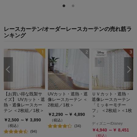
レースカーテン/オーダーレースカーテン
の
売れ筋ラ
ンキング
【お買い得な既製サ
UVカット・遮熱・遮
ＵＶカット・遮熱・
イズ】 UVカット・遮
像レースカーテン ＜
遮像レースカーテン
熱・遮像レースカー
2枚組／1枚＞
「ミッキーモチー
テン ＜2枚組／1枚＞
フ」 ＜2枚組＞＜1枚
￥
2,290
～￥
4,890
＞
￥
2,500
～￥
3,890
（税込）
ディズニー/Disney
（税込）
(
34
)
￥
4,940
～￥
8,451
(
94
)
（税込）