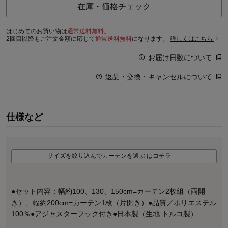
在庫・価格チェック
はじめてのお買い物は
通常送料無料。
2回目以降もご注文金額に応じて
通常送料無料
になります。
詳しくはこちら
お届け日数について
返品・交換・キャンセルについて
仕様など
サイズを絞り込んでカーテンを選ぶ はコチラ
●セット内容：幅約100、130、150cm=カーテン2枚組（両開
き）、幅約200cm=カーテン1枚（片開き）●品質／ポリエステル
100％●アジャスターフック付き●日本製（生地:トルコ製）