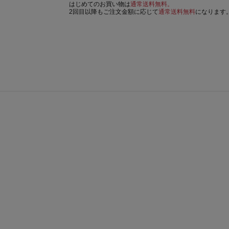
はじめてのお買い物は
通常送料無料。
2回目以降もご注文金額に応じて
通常送料無料
になります