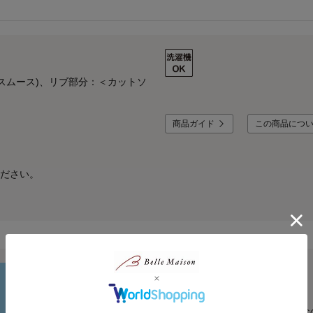
：スムース)、リブ部分：＜カットソ
商品ガイド
この商品につ
ださい。
ジータ/GITA
安心して着せたいママと、毎日気持ちよく着たいコドモ。みんな