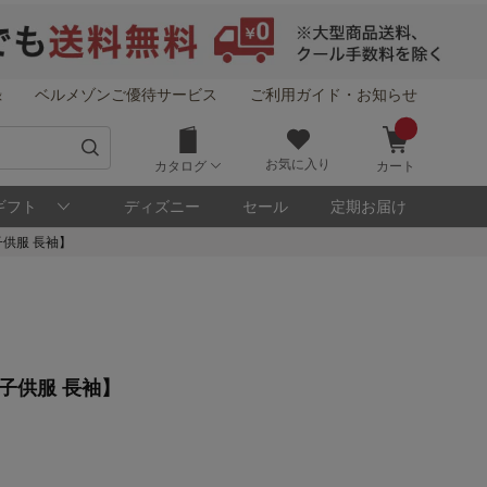
録
ベルメゾンご優待サービス
ご利用ガイド・お知らせ
お気に入り
カタログ
カート
ギフト
ディズニー
セール
定期お届け
供服 長袖】
！
子供服 長袖】
メゾン・ポイントについて
ト