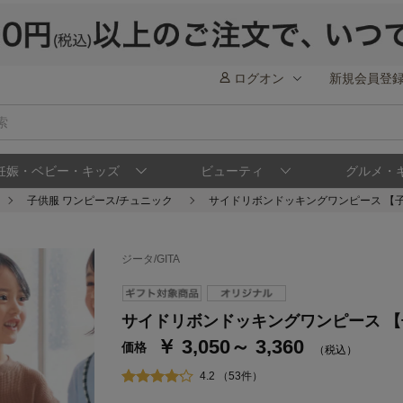
ログオン
新規会員登
妊娠・ベビー・キッズ
ビューティ
グルメ・
子供服 ワンピース/チュニック
サイドリボンドッキングワンピース 【子
ジータ/GITA
ステージが上がれば送料無料・返品引取無料
さらにポイント還元最大16倍！
サイドリボンドッキングワンピース 【
￥ 3,050～ 3,360
ベルメゾンご優待サービスについて
ベル
価格
（税込）
通常商品送料無料 返品引取無料（JCBのみ）
4.2 （53件）
即時入会なら更に500円OFFクーポンプレゼン