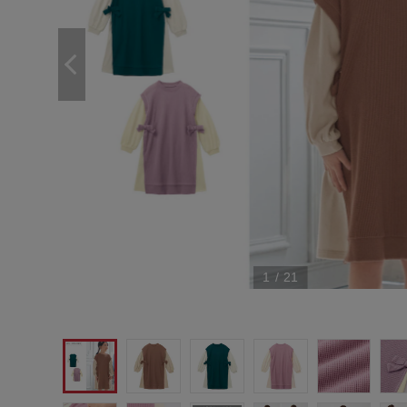
1
/
21