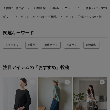
着心地･使用感
5.0
子供服/子供用品
子供服 靴下/下着/ルームウェア
子供服 パジャマ/ス
購入商品：
ラベンダー×サックスチェック, １６０
体型：
ぽっちゃり型
ギフト
ギフト ベビー/キッズ用品
ギフト 子供パジャマ/下着
お子さまの性別：
女の子
お子様の年齢：
6～9歳
関連キーワード
#コットン
#長袖
#ポケット
#ズボン
#綿素材
注目アイテムの「おすすめ」投稿