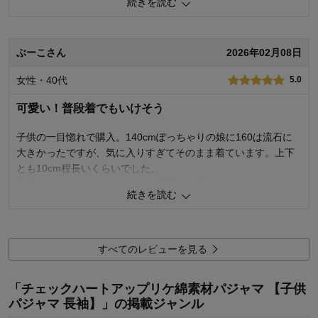
続きを読む
0
人が参考になりました
参考になった
ぶーこさん
2026年02月08日
購入商品：
ブラック×ラベンダーチェック, １３０
女性・40代
5.0
体型：
品質：
お子さまのお気に入り度：
可愛い！普段着でもいけそう
デザイン：
お子さまの性別：
子供の一目惚れで購入。140cmぽっちゃりの娘に160は流石に
着心地･使用感：
大きかったですが、気に入りすぎてそのまま着ています。上下
お子様の年齢：
とも10cm程長いくらいでした。
生地がしっかりしているので、学校にも来ていけそうだねーな
続きを読む
んて話をしていたら、参観日に5年生の背の高いお姉さんが黒の
上下を着ているのを発見！でも全然おかしくなかったです。
1
人が参考になりました
参考になった
すべてのレビューを見る
品質
5.0
「チェックハートアップリケ綿素材パジャマ 【子供
お子さまのお気に入り度
5.0
パジャマ 長袖】」の掲載ジャンル
デザイン
5.0