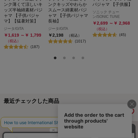
ンク薄くて涼しいキ
ンクキッズやわらか
パジャマ 【子供服】
ッズ半袖綿素材パジ
スムース綿素材パジ
ソニック チュー
ャマ 【子供パジャ
ャマ 【子供パジャマ
ン/SONIC TUNE
マ】【猛暑対策】
長袖】
￥
2,699
～￥
2,968
ジータ/GITA
ジータ/GITA
（税込）
￥
1,619
～￥
1,799
￥
2,198
(
45
)
（税込）
（税込）
(
1017
)
(
187
)
最近チェックした商品
履歴情報を残す
ページトップへ