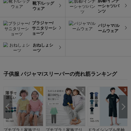
肌着/インナ
靴下/レッグ
ーシャツ/パ
ウェア
ンツ
ブラジャー/
パジャマ/ル
サニタリーシ
ームウェア
ョーツ
おねしょシ
ーツ
子供服 パジャマ/スリーパー
の
売れ筋ランキング
な
プチプラ！家族でリ
プチプラ！家族でリ
ドライシンプル半袖