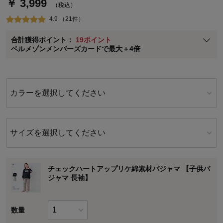
￥ 3,999
通常商品送料無料 返品引取無料（JCBのみ）
（税込）
即時入会なら更に500円OFFクーポンプレゼント
4.9 （21件）
ベルメゾン メンバーズカードについて
合計獲得ポイント：
19ポイント
※
メンバーズカードの加算ポイントはステージ倍率適用前の基本ポイント
ベルメゾンメンバーズカードで最大＋4倍
に対して適用されます。
カラーを選択してください
サイズを選択してください
チェックハートアップリケ綿素材パジャマ 【子供パ
ジャマ 長袖】
数量