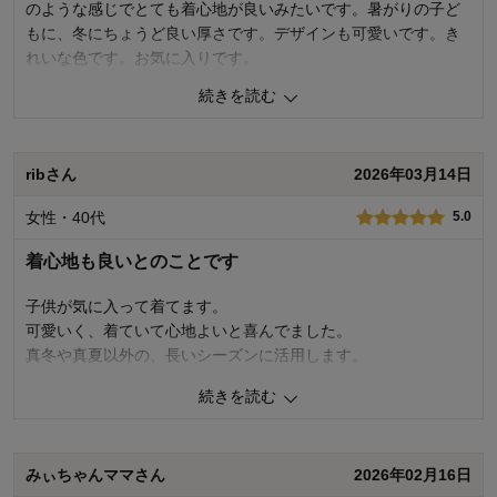
のような感じでとても着心地が良いみたいです。暑がりの子ど
もに、冬にちょうど良い厚さです。デザインも可愛いです。き
れいな色です。お気に入りです。
続きを読む
0
人が参考になりました
参考になった
品質
5.0
ribさん
2026年03月14日
お子さまのお気に入り度
5.0
デザイン
5.0
女性・40代
5.0
着心地･使用感
5.0
着心地も良いとのことです
購入商品：
ラベンダー×サックスチェック, １６０
体型：
標準
お子さまの性別：
女の子
子供が気に入って着てます。
お子様の年齢：
6～9歳
可愛いく、着ていて心地よいと喜んでました。
真冬や真夏以外の、長いシーズンに活用します。
続きを読む
0
人が参考になりました
参考になった
品質
5.0
みぃちゃんママさん
2026年02月16日
お子さまのお気に入り度
5.0
デザイン
5.0