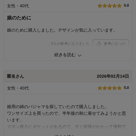
女性・40代
着心地･使用感
5.0
4.0
購入商品：
ラベンダー×サックスチェック, １６０
娘のために
体型：
やせ型
お子さまの性別：
女の子
娘のために購入しました。デザインが気に入っています。
お子様の年齢：
13歳以上
0
人が参考になりました
参考になった
続きを読む
品質
4.0
お子さまのお気に入り度
5.0
デザイン
4.0
着心地･使用感
4.0
匿名さん
2026年02月14日
購入商品：
ラベンダー×サックスチェック, １６０
女性・40代
5.0
体型：
お子さまの性別：
お子様の年齢：
娘用の綿のパジャマを探していたので購入しました。
ワンサイズ上を買ったので、半年後の秋に着せてみようかと思
います。
ズボン後ろにポケットがあるので、すぐ前後がわかって便利で
す。