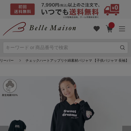
スリーパー
チェックハートアップリケ綿素材パジャマ 【子供パジャマ 長袖】