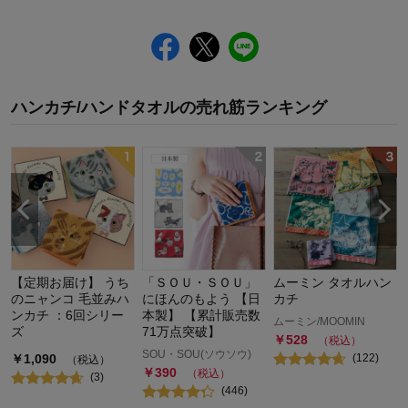
ハンカチ/ハンドタオル
の
売れ筋ランキング
【定期お届け】 うち
「ＳＯＵ・ＳＯＵ」
ムーミン タオルハン
のニャンコ 毛並みハ
にほんのもよう 【日
カチ
ンカチ ：6回シリー
本製】 【累計販売数
ムーミン/MOOMIN
ズ
71万点突破】
￥
528
（税込）
SOU・SOU(ソウソウ)
￥
1,090
(
122
)
（税込）
￥
390
（税込）
(
3
)
(
446
)