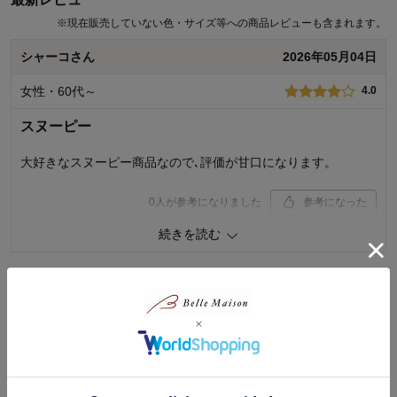
※
現在販売していない色・サイズ等への商品レビューも含まれます。
シャーコさん
2026年05月04日
女性・60代～
4.0
スヌーピー
大好きなスヌーピー商品なので､評価が甘口になります。
0
人が参考になりました
参考になった
続きを読む
価格
4.0
機能
4.0
使用感・使いやすさ
4.0
デザイン・色
4.0
スミレさん
2026年03月11日
購入商品：
トースト
女性・60代～
5.0
使用場所：
その他
購入のきっかけ：
買い足し
商品を使う人：
自分
プレゼント用に購入。可愛さ、肌触り等高評価でとても喜んで