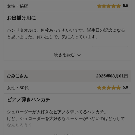
機能
5.0
女性・秘密
5.0
使用感・使いやすさ
5.0
デザイン・色
5.0
お出掛け用に
購入商品：
シング
ハンドタオルは、何枚あってもいいです。誕生日の記念になる
と思いました。買い足しで、気に入っています。
0
人が参考になりました
参考になった
続きを読む
価格
5.0
機能
5.0
使用感・使いやすさ
5.0
ひみこさん
2025年08月01日
デザイン・色
5.0
女性・50代
5.0
購入商品：
ごはん
使用場所：
その他
ピアノ弾きハンカチ
購入のきっかけ：
買い足し
商品を使う人：
自分
シュローダーが大好きなピアノを弾いてるハンカチ。
けど、シュローダーを大好きなルーシーがいないのはどうして
なんだろう？
みんなと一緒じゃなくて、二人だけで会いたいのかな？と思っ