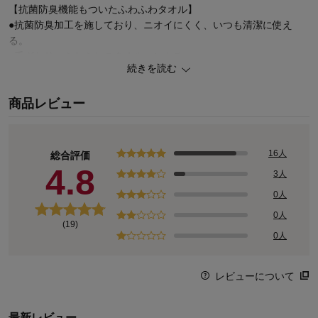
【抗菌防臭機能もついたふわふわタオル】
●抗菌防臭加工を施しており、ニオイにくく、いつも清潔に使え
る。
●手ざわり ふわふわのタオルハンカチ
続きを読む
●ひざ乗せにちょうどいい25cm×25cm
●刺繍や凹凸デザインなどこだわりが随所に
商品レビュー
※累計販売数は2011年1月1日~2024年8月31日時点
こちらもおすすめ！【在庫限り】内側には筒状のボトルホルダー付きト
16人
総合評価
ートバッグ
4.8
3人
他のデザインもチェック
0人
ピーナッツ/PEANUTSの人気ランキング
0人
お気に入りがきっと見つかる♪キャラクターページ
(19)
0人
レビューについて
最新レビュー