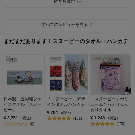
続きを読む
たり。
そんな事情なんか知らなくても、素敵なイラストのハンカチで
す。
すべてのレビューを見る
0
人が参考になりました
参考になった
まだまだあります！スヌーピーのタオル・ハンカチ
価格
5.0
機能
5.0
使用感・使いやすさ
5.0
デザイン・色
5.0
購入商品：
シング
使用場所：
その他
購入のきっかけ：
買い足し
商品を使う人：
自分
日本製 五彩織フェ
「スヌーピー」デザ
「スヌーピー」ボリ
イスタオル「スヌー
インタオルハンカチ
ュームたっぷりふん
ピー」
わりタオル
¥
704
(税込)
¥
3,751
¥
1,248
(税込)
(税込)
(
161
)
(
0
)
(
170
)