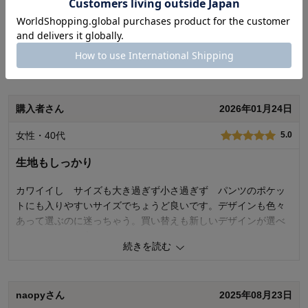
もらえました。何度もリピしたい商品です。
0
人が参考になりました
参考になった
続きを読む
価格
5.0
機能
5.0
使用感・使いやすさ
5.0
デザイン・色
5.0
購入者さん
2026年01月24日
購入商品：
ごはん
女性・40代
5.0
購入のきっかけ：
ギフト・プレゼント用
商品を使う人：
その他
生地もしっかり
カワイイし サイズも大き過ぎず小さ過ぎず パンツのポケッ
トにも入りやすいサイズでちょうど良いです。デザインも色々
あって選ぶのに迷っちゃう。買い替えも新しいデザインが選べ
るので、とても良い！
続きを読む
0
人が参考になりました
参考になった
naopyさん
2025年08月23日
価格
5.0