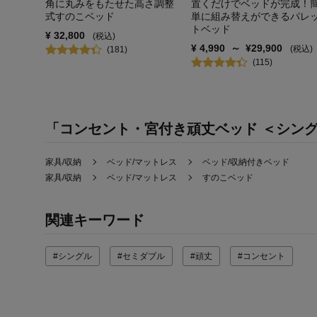
角に丸みをもたせた高さ調整
置くだけでベッドが完成！
式すのこベッド
単に組み替えができるパレ
トベッド
¥
32,800
(税込)
¥
4,990
～
¥
29,900
(税込)
(
181
)
(
115
)
「コンセント・宮付き頑丈ベッド ＜シン
家具/収納
ベッド/マットレス
ベッド/収納付きベッド
家具/収納
ベッド/マットレス
すのこベッド
関連キーワード
#シングル
#セミダブル
#頑丈
#コンセント