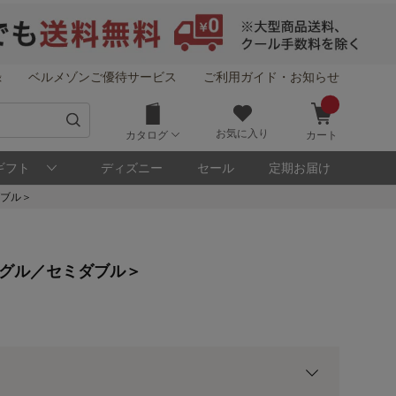
録
ベルメゾンご優待サービス
ご利用ガイド・お知らせ
お気に入り
カタログ
カート
ギフト
ディズニー
セール
定期お届け
ダブル＞
！
ングル／セミダブル＞
メゾン・ポイントについて
ト
用前の基本ポイントに対して適用されます。