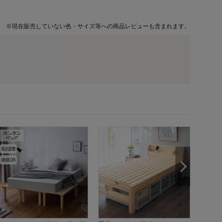
※
現在販売していない色・サイズ等への商品レビューも含まれます。
空間を
ドレス
¥
8,93