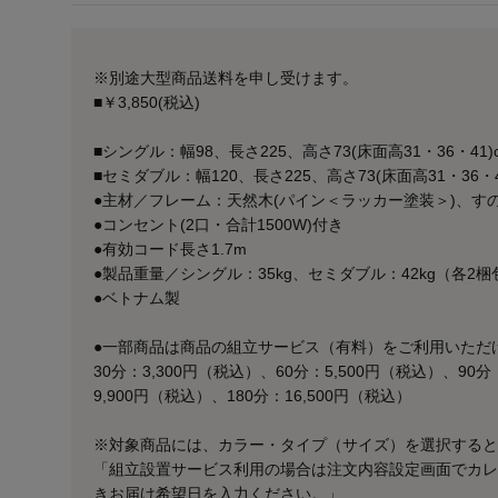
※別途大型商品送料を申し受けます。
■￥3,850(税込)
■シングル：幅98、長さ225、高さ73(床面高31・36・41)
■セミダブル：幅120、長さ225、高さ73(床面高31・36・4
●主材／フレーム：天然木(パイン＜ラッカー塗装＞)、すの
●コンセント(2口・合計1500W)付き
●有効コード長さ1.7m
●製品重量／シングル：35kg、セミダブル：42kg（各2
●ベトナム製
●一部商品は商品の組立サービス（有料）をご利用いただ
30分：3,300円（税込）、60分：5,500円（税込）、90分
9,900円（税込）、180分：16,500円（税込）
※対象商品には、カラー・タイプ（サイズ）を選択すると
「組立設置サービス利用の場合は注文内容設定画面でカレ
きお届け希望日を入力ください。」