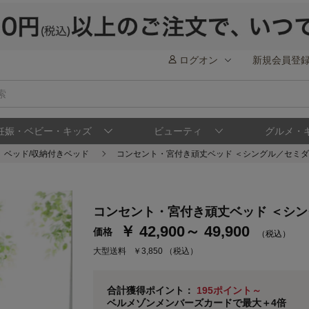
ログオン
新規会員登
妊娠・ベビー・キッズ
ビューティ
グルメ・
ベッド/収納付きベッド
コンセント・宮付き頑丈ベッド ＜シングル／セミ
ステージが上がれば送料無料・返品引取無料
さらにポイント還元最大16倍！
コンセント・宮付き頑丈ベッド ＜シ
ベルメゾンご優待サービスについて
ベル
￥ 42,900～ 49,900
価格
（税込）
通常商品送料無料 返品引取無料（JCBのみ）
大型送料
￥3,850
（税込）
即時入会なら更に500円OFFクーポンプレゼン
ベルメゾン メンバーズカードについて
合計獲得ポイント：
195ポイント～
ベルメゾンメンバーズカードで最大＋4倍
※
メンバーズカードの加算ポイントはステージ倍率適