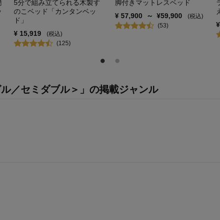
簡
5分で組み立てられる木製す
脚付きマットレスベッド
ッ
のこベッド「カンタンベッ
¥
57,900
～
¥
59,900
(税込)
ド」
(
53
)
¥
15,919
(税込)
(
125
)
グル／セミダブル＞」の掲載ジャンル