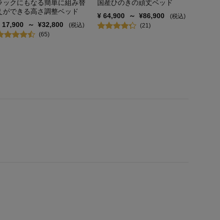
ラックにもなる簡単に組み替
国産ひのきの頑丈ベッド
えができる高さ調整ベッド
¥
64,900
～
¥
86,900
(税込)
¥
17,900
～
¥
32,800
(税込)
(
21
)
(
65
)