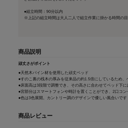
●組立時間：90分以内
※上記の組立時間は大人二人で組立作業に掛かる時間の目
商品説明
頑丈さがポイント
●天然木パイン材を使用した頑丈ベッド
●すのこ裏の桟木の厚みを従来品の約1.5倍にしているため
●床面高は3段階で調整でき、その高さに合わせてベッド下
●宮部分はスマートフォンや時計を置くことができ、2口コン
●色は3色展開。カントリー調のデザインで優しい風合いです
商品レビュー