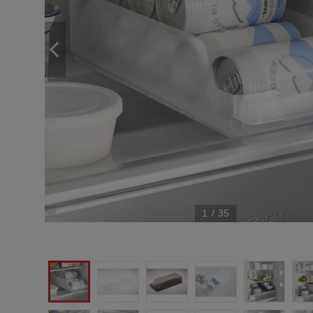
1
/
35