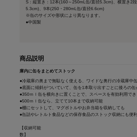
S：縦置き：12本(160～250mL缶/直径5.3cm)、横置き2段
5.3cm)、9本(250・280mL缶/直径6.6cm)
※缶のサイズや形状により異なります。
●中国製
商品説明
庫内に缶をまとめてストック
●冷蔵庫の奥まで無駄なく使える、ワイドな奥行の冷蔵庫中
●底面に傾斜がついていて、缶を1本取り出すごとに後ろの缶
●350ｍｌ缶を横向きに置くことで、スペースを有効利用でき
●500ｍｌ缶なら、立てて10本まで収納可能
●棚にセットして、マグボトルやお弁当箱を収納しても
●缶詰やレトルト食品などの保存食品のストック収納にも便
【収納可能