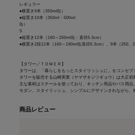
レギュラー
●横置き9本（350ml缶）
●縦置き10本（350ml・500ml
S
●縦置き12本（160～250ml缶：直径5.3cm）
●横置き2段12本（160～190ml缶直径5.3cm）、9本（250、2
【タワー／ＴＯＷＥＲ】
タワーは、「暮らしをもっとスタイリッシュに」をコンセプ
タワーを販売する山崎実業（ヤマザキジツギョウ）は大正初
主な素材はスチールを使っており、キッチン用品やバス用品
モダン、スタイリッシュ、シンプルにデザインされながら、
商品レビュー