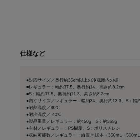
仕様など
●対応サイズ／奥行約35cm以上の冷蔵庫内の棚
■レギュラー：幅約37.5、奥行約14、高さ約8.2cm
■S：幅約37.5、奥行約11.3、高さ約8.2cm
●内寸サイズ／レギュラー：幅約34、奥行約13.3、S：幅約3
●耐熱温度／80℃
●耐冷温度／-40℃
●製品重量／レギュラー：約450g、S：約355g
●主材／レギュラー：PS樹脂、S：ポリスチレン
●収納可能数／レギュラー：縦置き10本（350mL・500m