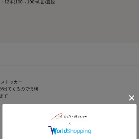
：12本(160～190mL缶/直径
缶ストッカー
が出てくるので便利！
ます
利！
数