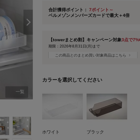
ベルメゾン メンバーズカードについて
合計獲得ポイント：
7ポイント～
ベルメゾンメンバーズカードで最大＋4倍
※
メンバーズカードの加算ポイントはステージ倍率適
【towerまとめ割】キャンペーン対象
3点で7%
期限：2026年8月31日(月)まで
この商品とのまとめ買い対象商品はこちら
カラーを選択してください
一覧
ホワイト：レギュラー
ホワイト
ブラック