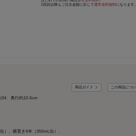
はじめてのお買い物は
通常送料無料。
2回目以降もご注文金額に応じて
通常送料無料
になります
商品ガイド
この商品につ
4、奥行約10.6cm
L缶）、横置き9本（350mL缶）、