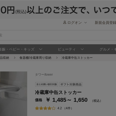
ログオン
新規会員登
妊娠・ベビー・キッズ
ビューティ
グルメ・
品収納
食器棚/冷蔵庫周り収納
冷蔵庫中缶ストッカー
タワー/tower
ステージが上がれば送料無料・返品引取無料
さらにポイント還元最大16倍！
冷蔵庫中缶ストッカー
￥ 1,485～ 1,650
ベルメゾンご優待サービスについて
ベル
価格
（税込）
通常商品送料無料 返品引取無料（JCBのみ）
4.2 （4件）
即時入会なら更に500円OFFクーポンプレゼン