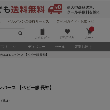
録
ベルメゾンご優待サービス
ご利用ガイド・お知らせ
お気に入り
カタログ
カート
ギフト
ディズニー
セール
定期お届け
カエルロンパース 【ベビー服 長袖】
パース 【ベビー服 長袖】
0 （税込）