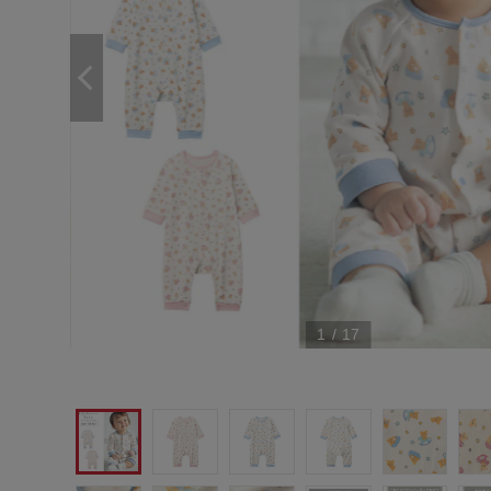
1
/
17