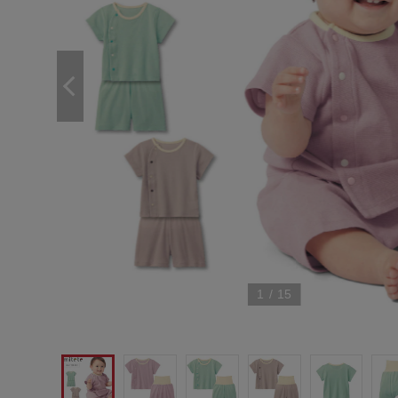
1
/
15