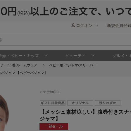
ログオン
新規会員登
妊娠・ベビー・キッズ
ビューティ
グルメ・
ンナー/下着/ルームウェア
ベビー服 パジャマ/スリーパー
パジャマ 【ベビーパジャマ】
ミテテ/mitete
【メッシュ素材涼しい】腹巻付きスナ
ジャマ】
一部セール