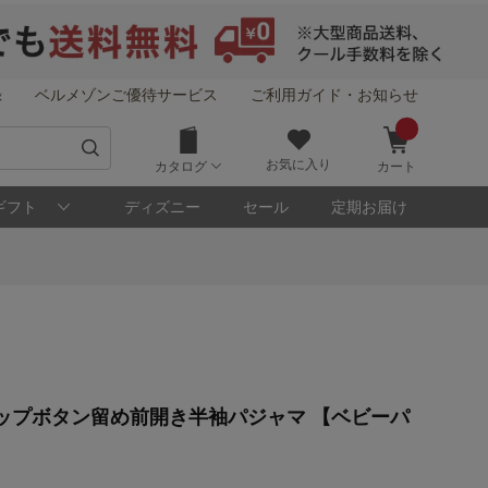
録
ベルメゾンご優待サービス
ご利用ガイド・お知らせ
お気に入り
カタログ
カート
ギフト
ディズニー
セール
定期お届け
ップボタン留め前開き半袖パジャマ 【ベビーパ