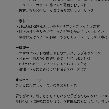
・ニュアンスカラーに襟ぐりの配色がおしゃれ
・男女どちらのベビーが着ても可愛いカラーリング
ー素材ー
・身生地は通気性のよい綿100％フライスメッシュ素材
・肌ざわりサラサラで赤ちゃんが汗をかいてもムレにくい
・腹巻部分はベビーのお腹にやさしくフィットする綿混素材
ー機能ー
・ママやパパがお着替えさせやすいスナップボタン開き
・お着替え時のかけ間違いを防ぐ配色ボタン仕様
・おむつベビーにフィットするおしりマチ付き
・油性ペンがにじみにくいお名前スペース付き
◆mitete（ミテテ）
きがるにたのしく・まいにちのおしゃれ
育ちざかり、遊びざかり！ちいさな子どもたちのかわいい今
毎日のように気軽に着られて、保育園服にもぴったり。おし