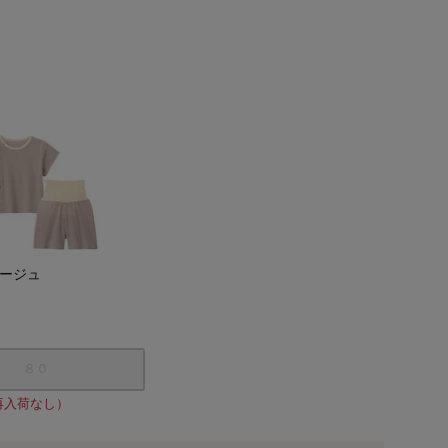
ージュ
ニュアンスミント
８０
再入荷なし）