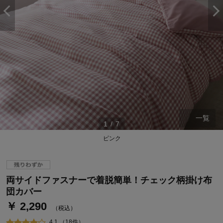
一覧
1
/
7
ピンク
ステージが上がれば送料無料・返品引取無料！
さらにポイント還元最大16倍！
ベルメゾンご優待サービスについて
両サイドファスナーで着脱簡単！チェック柄掛け布
ベルメゾン・ポイントについて
団カバー
￥ 2,290
通常商品送料無料 返品引取無料（JCBのみ）
（税込）
即時入会なら更に500円OFFクーポンプレゼント
4.1 （18件）