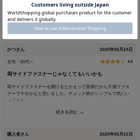
四隅の糸の始末があまりにも雑で驚きました。
縫いっぱなしで、返し縫いもしてありません。
これでは洗濯するたびにほつれます。
続きを読む
商品のご購入、ならびにレビューへのご投稿ありがとうございます。
縫製にご満足いただけなかったとのこと、申し訳ございません。 不良
商品はお届けから約6か月以内は返品・交換のご対応をいたします。大
かつさん
変恐れ入りますが、弊社コールセンターまでお問合せいただけますで
2025年05月24日
しょうか。 ご指摘頂きました仕様につきましては、メーカーへ共有さ
せていただき、改善できるよう努めてまいります。 今後もお客様によ
女性・60代～
4.0
り満足度の高い商品をお届けできるよう努力をしてまいります。 貴重
なご意見ありがとうございました。
両サイドファスナーじゃなくてもいいかも
千趣会 担当者
両サイドファスナーを開けるとかえって面倒だから片側ファス
ナーで十分かなと思いました。チェック柄がシンプルで気にい
ってます。
4
人が参考になりました
参考になった
続きを読む
5
人が参考になりました
参考になった
購入商品：
ブルー
使用場所：
価格
4.0
価格：
購入者さん
2025年05月21日
機能
4.0
機能：