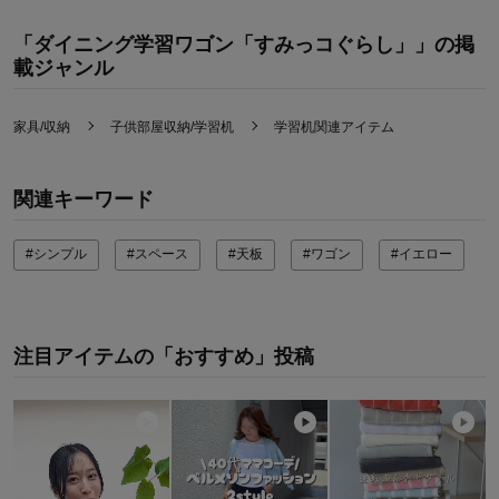
購入のきっかけ：
カタログで見て
商品を使う人：
子供
「ダイニング学習ワゴン「すみっコぐらし」」の掲
載ジャンル
家具/収納
子供部屋収納/学習机
学習机関連アイテム
関連キーワード
#シンプル
#スペース
#天板
#ワゴン
#イエロー
注目アイテムの「おすすめ」投稿