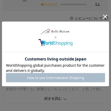
(1)
0人
レビューについて
最新レビュー
※
現在販売していない色・サイズ等への商品レビューも含まれます。
茶しばさん
2023年05月20日
女性・30代
5.0
写真より落ち着いた色味です。
「子ども部屋の家具がキャラもの過ぎると、成長した時に本人
が恥ずかしくなるかな？でも、シンプルな机とイスばかりで、
真面目で可愛くない部屋になっちゃったしな〜」と思って探し
ている時、この商品を見つけました。
続きを読む
このくらいのイラストなら、大人になってもカワイイと思える
範囲だし、と購入。