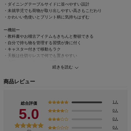
・ダイニングテーブルサイドに並べやすい設計
・未就学児でも荷物が取り出しやすい高さもこだわり
・かわいい色使いとプリント柄に気持ちはずむ
ー機能ー
・教科書やお稽古アイテムもきちんと整頓できる
・自分で持ち物を管理する習慣が身に付く
・キャスター付きで移動もラク
・天板は仕切りレスで何でも置きやすい
・中段にはハーモニカの横置きも可能
続きを読む
まだまだあります！すみっコぐらしの商品
商品レビュー
お気に入りがきっと見つかる♪キャラクターページ
1人
総合評価
5.0
0人
0人
0人