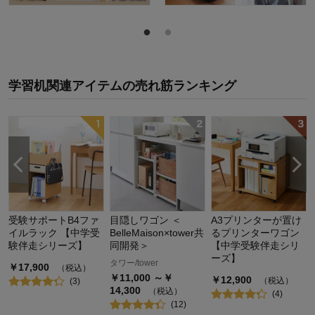
学習机関連アイテム
の
売れ筋ランキング
受験サポートB4ファ
目隠しワゴン ＜
A3プリンターが置け
イルラック 【中学受
BelleMaison×tower共
るプリンターワゴン
験伴走シリーズ】
同開発＞
【中学受験伴走シリ
ーズ】
タワー/tower
￥
17,900
（税込）
￥
11,000
～￥
￥
12,900
（税込）
(
3
)
14,300
（税込）
(
4
)
(
12
)