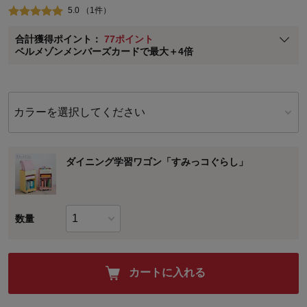
5.0 （1件）
ベルメゾン メンバーズカードについて
合計獲得ポイント：
77ポイント
※
メンバーズカードの加算ポイントはステージ倍率適用前の基本ポイント
ベルメゾンメンバーズカードで最大＋4倍
に対して適用されます。
カラーを選択してください
ダイニング学習ワゴン「すみっコぐらし」
数量
カートに入れる