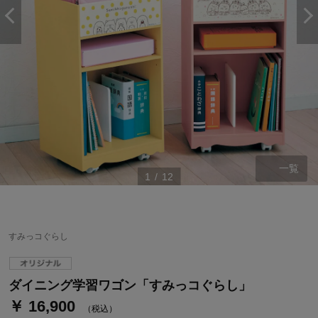
一覧
1
/
12
ステージが上がれば送料無料・返品引取無料！
さらにポイント還元最大16倍！
すみっコぐらし
ベルメゾンご優待サービスについて
ベルメゾン・ポイントについて
ダイニング学習ワゴン「すみっコぐらし」
￥ 16,900
通常商品送料無料 返品引取無料（JCBのみ）
（税込）
即時入会なら更に500円OFFクーポンプレゼント