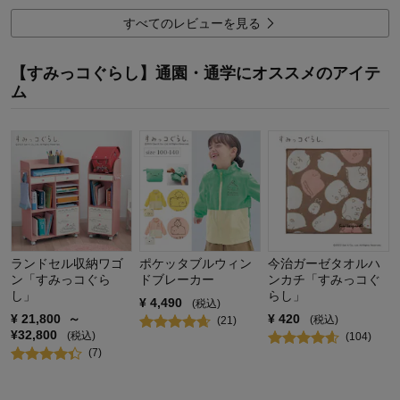
写真では、割とはっきりした黄色に見えましたが、実際に到着
してみると落ち着いたアイボリーに近いイエローで、白い部屋
すべてのレビューを見る
に馴染み、とてもほっこりした部屋になりまして、子供も喜ん
でおります。
【すみっコぐらし】通園・通学にオススメのアイテ
ム
子どものベッドサイドテーブルとして活用しており、一番上は
目覚ましやティッシュなどを置き（天板がないので災害時にベ
ッド周辺に落ちていかないのが良いですね！）、寝る前の絵本
などを下のスペースに。
なお、段ボールの開封から棚、脚のコロの設置まで、全部小3女
児一人で出来ました。
6
人が参考になりました
参考になった
ランドセル収納ワゴ
ポケッタブルウィン
今治ガーゼタオルハ
ン「すみっコぐら
ドブレーカー
ンカチ「すみっコぐ
し」
らし」
価格
5.0
¥
4,490
(税込)
機能
5.0
¥
21,800
～
¥
420
(税込)
(
21
)
使用感・使いやすさ
5.0
¥
32,800
(税込)
(
104
)
デザイン・色
5.0
(
7
)
購入商品：
イエロー
使用場所：
子供部屋