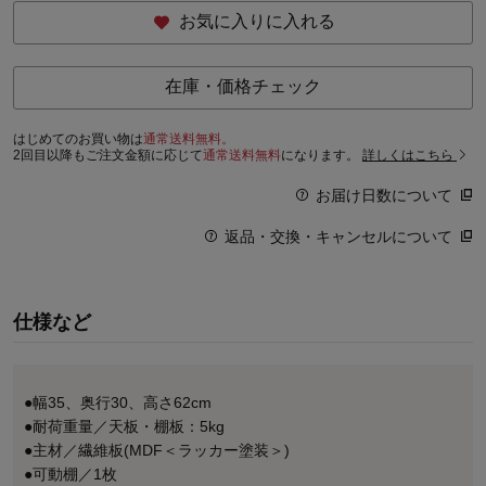
お気に入りに入れる
在庫・価格チェック
はじめてのお買い物は
通常送料無料。
2回目以降もご注文金額に応じて
通常送料無料
になります。
詳しくはこちら
お届け日数について
返品・交換・キャンセルについて
仕様など
●幅35、奥行30、高さ62cm
●耐荷重量／天板・棚板：5kg
●主材／繊維板(MDF＜ラッカー塗装＞)
●可動棚／1枚