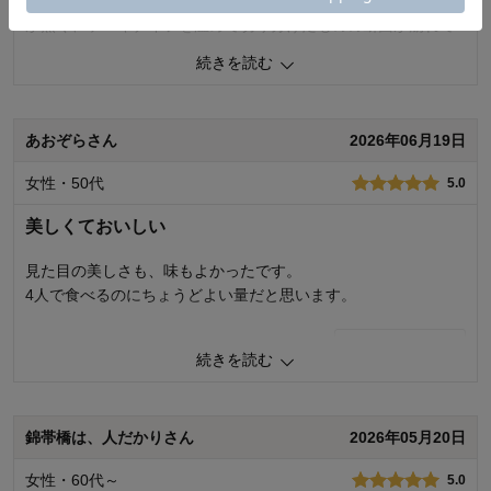
が多かったのかせっかくの生地がふやけてタルトのサクサク感
が無く、ケーキナイフを温めて切り分けたものの断面が崩れて
残念なタルトでしたフルーツ自体は美味しかったです。
続きを読む
0
人が参考になりました
参考になった
あおぞらさん
2026年06月19日
品質
1.0
容量
5.0
女性・50代
5.0
購入商品：
直径15cm
美しくておいしい
購入用途：
ご自宅用
見た目の美しさも、味もよかったです。
4人で食べるのにちょうどよい量だと思います。
0
人が参考になりました
参考になった
続きを読む
品質
5.0
容量
5.0
錦帯橋は、人だかりさん
2026年05月20日
購入商品：
直径15cm
お気に入りポイント：
美味しい
女性・60代～
5.0
購入用途：
ご自宅用