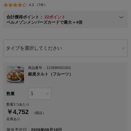
4.3 （7件）
ベルメゾン メンバーズカードについて
合計獲得ポイント：
22ポイント
※
メンバーズカードの加算ポイントはステージ倍率適用前の基本ポイント
ベルメゾンメンバーズカードで最大＋4倍
に対して適用されます。
タイプを選択してください
商品番号：
123696501001
銀座タルト（フルーツ）
数量
数量1つあたり
￥
4,752
（税込）
在庫あり
発送予定日：
2026年08月19日