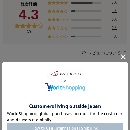
5人
総合評価
4.3
1人
0人
0人
(7)
1人
レビューについて
最新レビュー
※
現在販売していない色・サイズ等への商品レビューも含まれます。
購入者さん
2026年06月29日
女性・60代～
1.0
父の日の食後のデザートに購入しました、が タルト生地に打
たれたシロップが多いのかカスタードクリー厶がゆるく水分量