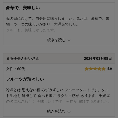
豪華で、美味しい
母の日にむけて、自分用に購入しました。見た目、豪華で、果
物一つ一つの味わいがあり、大満足でした。
タルトも、美味しかったです。
続きを読む
0
人が参考になりました
参考になった
品質
5.0
まる子せんせいさん
2026年03月08日
容量
5.0
購入商品：
直径15cm
女性・60代～
5.0
お気に入りポイント：
美味しい、保存が利く
購入用途：
ご自宅用
フルーツが瑞々しい
冷凍とは 思えない程 みずみずしい フルーツタルトです。タル
ト生地も 解凍して 食べる際に サクサク感が あります。千疋屋
の名にふさわしく 美味しい！です、何度か 届けで頂きました。
続きを読む
0
人が参考になりました
参考になった