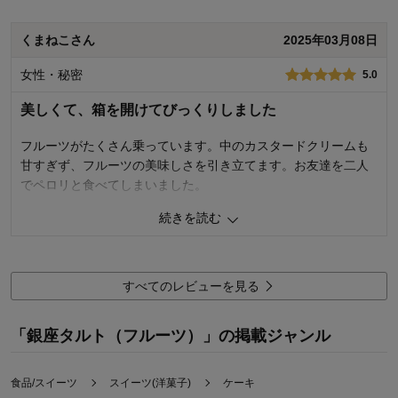
品質
5.0
くまねこさん
2025年03月08日
容量
5.0
購入商品：
直径15cm
女性・秘密
5.0
お気に入りポイント：
美味しい
購入用途：
友人へのギフト
美しくて、箱を開けてびっくりしました
フルーツがたくさん乗っています。中のカスタードクリームも
甘すぎず、フルーツの美味しさを引き立てます。お友達を二人
でペロリと食べてしまいました。
続きを読む
3
人が参考になりました
参考になった
品質
5.0
容量
5.0
すべてのレビューを見る
購入商品：
直径15cm
購入用途：
ご自宅用
「銀座タルト（フルーツ）」の掲載ジャンル
食品/スイーツ
スイーツ(洋菓子)
ケーキ