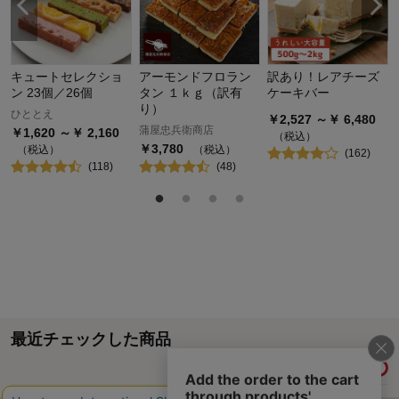
キュートセレクショ
アーモンドフロラン
訳あり！レアチーズ
ン 23個／26個
タン １ｋｇ（訳有
ケーキバー
り）
ひととえ
￥
2,527
～￥
6,480
蒲屋忠兵衛商店
￥
1,620
～￥
2,160
（税込）
￥
3,780
（税込）
（税込）
(
162
)
(
118
)
(
48
)
最近チェックした商品
履歴情報を残す