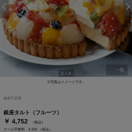
一覧
1
/
4
※写真はイメージです。
ステージが上がれば送料無料・返品引取無料！
さらにポイント還元最大16倍！
銀座千疋屋
ベルメゾンご優待サービスについて
銀座タルト（フルーツ）
ベルメゾン・ポイントについて
￥ 4,752
（税込）
通常商品送料無料 返品引取無料（JCBのみ）
クール手数料
￥300
（税込）
即時入会なら更に500円OFFクーポンプレゼント