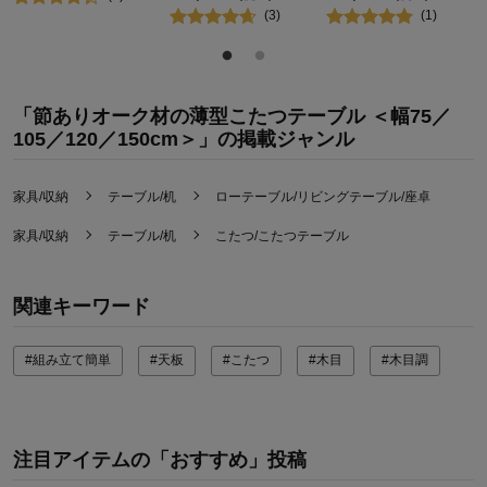
(
3
)
(
1
)
「節ありオーク材の薄型こたつテーブル ＜幅75／
105／120／150cm＞」の掲載ジャンル
家具/収納
テーブル/机
ローテーブル/リビングテーブル/座卓
家具/収納
テーブル/机
こたつ/こたつテーブル
関連キーワード
#組み立て簡単
#天板
#こたつ
#木目
#木目調
注目アイテムの「おすすめ」投稿