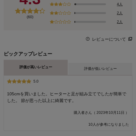
4人
2人
(60)
2人
レビューについて
ピックアップレビュー
評価が高いレビュー
評価が低いレビュー
5.0
1.0
ヒーターユニットの破損
105cmを買いました。ヒーターと足が組み立てでしたが簡単で
した。 節が思った以上に綺麗です。
2025年3月に購入し、ヒーターユニットはつけずに机として利
用していました。デザインと色味は可愛くとても気に入ってい
購入者さん（ 2023年10月11日 ）
ます。寒くなってきたので、ヒーターユニットを取り付けてこ
たつとして利用しようとしたところ電熱線の保護ガラスが割れ
10人が参考になりました
ており、別のヒーターユニットを購入しました。届いてすぐに
ヒーターユニットの状態確認をしなかったのもいけないです