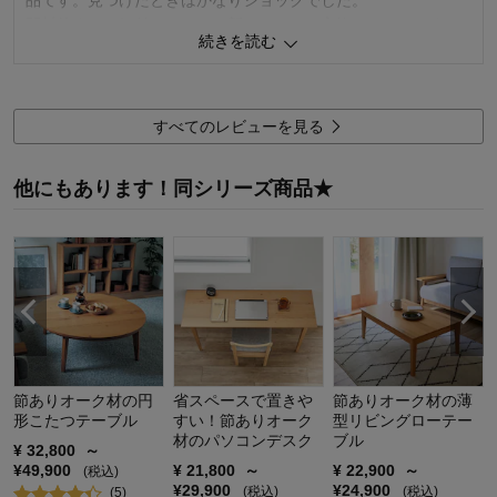
開封後すぐに気付いたので、新しいものに交換してもらえまし
続きを読む
た。
対応が早かった点は評価します。
5
人が参考になりました
参考になった
すべてのレビューを見る
価格
2.0
他にもあります！同シリーズ商品★
機能
2.0
使用感・使いやすさ
2.0
デザイン・色
2.0
購入商品：
75, B（ハイグレード）
使用場所：
リビング
購入のきっかけ：
転居・引越
商品を使う人：
自分
ン
節ありオーク材の円
省スペースで置きや
節ありオーク材の薄
形こたつテーブル
すい！節ありオーク
型リビングローテー
材のパソコンデスク
ブル
¥
32,800
～
¥
49,900
¥
21,800
～
¥
22,900
～
(税込)
¥
29,900
¥
24,900
(税込)
(税込)
(
5
)