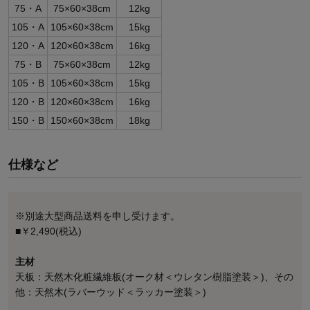
75・A
75×60×38cm
12kg
105・A
105×60×38cm
15kg
120・A
120×60×38cm
16kg
75・B
75×60×38cm
12kg
105・B
105×60×38cm
15kg
120・B
120×60×38cm
16kg
150・B
150×60×38cm
18kg
仕様など
※別途大型商品送料を申し受けます。
■￥2,490(税込)
主材
天板：天然木化粧繊維板(オーク材＜ウレタン樹脂塗装＞)、その
他：天然木(ラバーウッド＜ラッカー塗装＞)