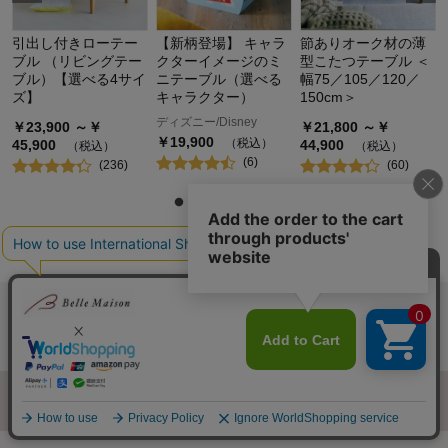
引出し付きローテー
【新柄登場】 キャラ
節ありオーク材の薄
ブル （リビングテー
クターイメージのミ
型こたつテーブル ＜
ブル）【選べる4サイ
ニテーブル（選べる
幅75／105／120／
ズ】
キャラクター）
150cm＞
ディズニー/Disney
￥
23,900
～￥
￥
21,800
～￥
￥
19,900
（税込）
45,900
44,900
（税込）
（税込）
(
6
)
(
236
)
(
60
)
最近チェックした商品
履歴情報を残す
ページトップへ