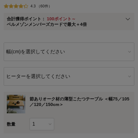
即時入会なら更に500円OFFクーポンプレゼント
4.3 （60件）
ベルメゾン メンバーズカードについて
合計獲得ポイント：
100ポイント～
※
メンバーズカードの加算ポイントはステージ倍率適用前の基本ポイント
ベルメゾンメンバーズカードで最大＋4倍
に対して適用されます。
幅(cm)を選択してください
ヒーターを選択してください
節ありオーク材の薄型こたつテーブル ＜幅75／105
／120／150cm＞
数量