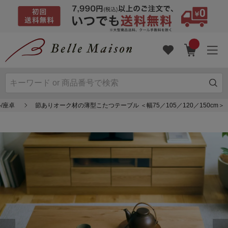
/座卓
節ありオーク材の薄型こたつテーブル ＜幅75／105／120／150cm＞