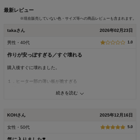
が、価格も安くないので使えなくてショックです。こたつとし
最新レビュー
て使うことを楽しみにしていたのでとても残念でした。
※
現在販売していない色・サイズ等への商品レビューも含まれます。
クワズイモさん（ 2025年10月17日 ）
takaさん
2026年02月23日
17人が参考になりました
男性・40代
1.0
作りが安っぽすぎる／すぐ壊れる
購入後すぐに壊れました。
１．ヒーター部の薄い板が脆すぎる
開梱して裏返した状態で置き、手をおいただけで割れまし
続きを読む
た。
非常に薄い板で、かつ微妙（数ミリほど）浮かせた取り付け
になっており、見た目では浮いていない用に見えるものでし
KOHさん
2025年12月16日
た。
注意書きもなく、気軽に手をおいたらバキッと割れてしまい
女性・50代
5.0
ました。
気に入りました❣️