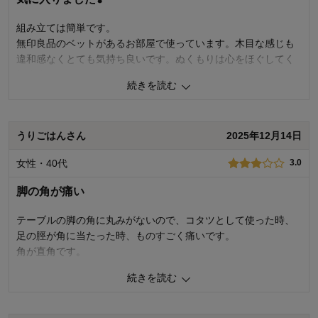
ただこれは手を置いたのも悪いかなと思い、ショックでした
が特にクレームなど入れていませんでした。
組み立ては簡単です。
無印良品のベットがあるお部屋で使っています。木目な感じも
２．ネジのカバーのプラスチックが破損
違和感なくとても気持ち良いです。ぬくもりは心をほぐしてく
これは購入後２週間以上たった昨日、こたつの中にプラスチ
れますね。
ックの破片が落ちていて気づきました。
続きを読む
横向きのネジがありそのカバーとしてプラスチックの黒いキ
0
人が参考になりました
参考になった
ャップのようなものが取り付けられているのですが、それが
粉々に割れていました。
うりごはんさん
2025年12月14日
価格
5.0
機能
5.0
こたつの通常利用で特に触れる場所ではないので、単純に耐久
女性・40代
3.0
使用感・使いやすさ
5.0
性・品質の問題かと思います。
デザイン・色
5.0
脚の角が痛い
購入商品：
75, A（ベーシック）
上記２点あり、タイミング的には交換もできないとのことなの
使用場所：
寝室、子供部屋
テーブルの脚の角に丸みがないので、コタツとして使った時、
でこちらにて報告します。
購入のきっかけ：
転居・引越
足の脛が角に当たった時、ものすごく痛いです。
商品を使う人：
子供
他のレビューを見てもヒーター部周辺が脆いようですね。
角が直角です。
見た目と価格は魅力ですが、かなり壊れやすく脆い商品の様で
続きを読む
テーブル（天板）は重いので、掃除する時持ち上げるのが一苦
す。
労です。