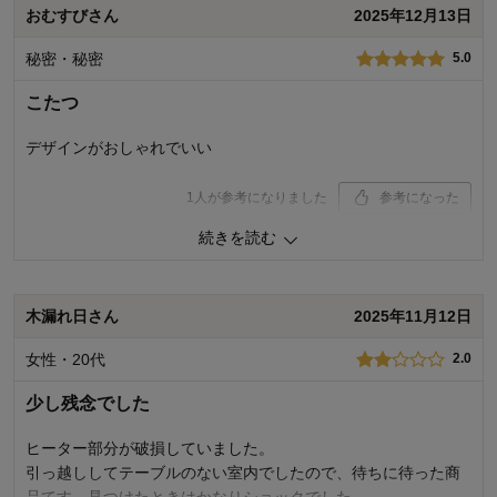
2
人が参考になりました
参考になった
おむすびさん
2025年12月13日
3
人が参考になりました
参考になった
価格
2.0
秘密・秘密
5.0
価格
2.0
機能
2.0
機能
3.0
使用感・使いやすさ
1.0
こたつ
使用感・使いやすさ
2.0
デザイン・色
3.0
デザイン・色
4.0
デザインがおしゃれでいい
購入商品：
105, A（ベーシック）
購入商品：
105, B（ハイグレード）
使用場所：
リビング
使用場所：
リビング、ダイニング
購入のきっかけ：
買い替え
1
人が参考になりました
参考になった
購入のきっかけ：
買い足し
商品を使う人：
自分、配偶者、子供
商品を使う人：
自分、子供、来客用
続きを読む
価格
3.0
機能
5.0
使用感・使いやすさ
5.0
デザイン・色
5.0
木漏れ日さん
2025年11月12日
購入商品：
75, B（ハイグレード）
女性・20代
2.0
使用場所：
リビング
購入のきっかけ：
ネットで見つけて
少し残念でした
商品を使う人：
自分
ヒーター部分が破損していました。
引っ越ししてテーブルのない室内でしたので、待ちに待った商
品てす。見つけたときはかなりショックでした。