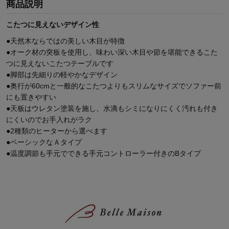
商品説明
こたつに見えないデザイン性
●天然木ならではの美しい木目が特徴
●オーク材の突板を使用し、味わい深い木目や節を堪能できるこた
つに見えないこたつテーブルです
●脚部は先細りの軽やかなデザイン
●奥行が60cmと一般的なこたつよりもスリムなサイズでソファー前
にも置きやすい
●天板はウレタン塗装を施し、水滴もシミになりにくく汚れも付き
にくいのでお手入れがラク
●2種類のヒーターから選べます
●ベーシックなＡタイプ
●温度調節も手元でできる手元コントローラー付きのBタイプ