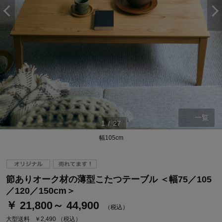
一覧
1
/
27
幅105cm
ステージが上がれば送料無料・返品引取無料！
さらにポイント還元最大16倍！
節ありオーク材の薄型こたつテーブル ＜幅75／105
ベルメゾンご優待サービスについて
／120／150cm＞
ベルメゾン・ポイントについて
￥ 21,800～ 44,900
（税込）
通常商品送料無料 返品引取無料（JCBのみ）
大型送料
￥2,490
（税込）