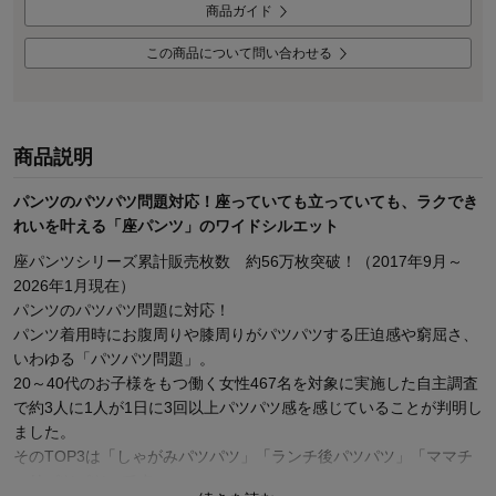
商品ガイド
この商品について問い合わせる
商品説明
パンツのパツパツ問題対応！座っていても立っていても、ラクでき
れいを叶える「座パンツ」のワイドシルエット
座パンツシリーズ累計販売枚数 約56万枚突破！（2017年9月～
2026年1月現在）
パンツのパツパツ問題に対応！
パンツ着用時にお腹周りや膝周りがパツパツする圧迫感や窮屈さ、
いわゆる「パツパツ問題」。
20～40代のお子様をもつ働く女性467名を対象に実施した自主調査
で約3人に1人が1日に3回以上パツパツ感を感じていることが判明し
ました。
そのTOP3は「しゃがみパツパツ」「ランチ後パツパツ」「ママチ
ャリパツパツ」です。