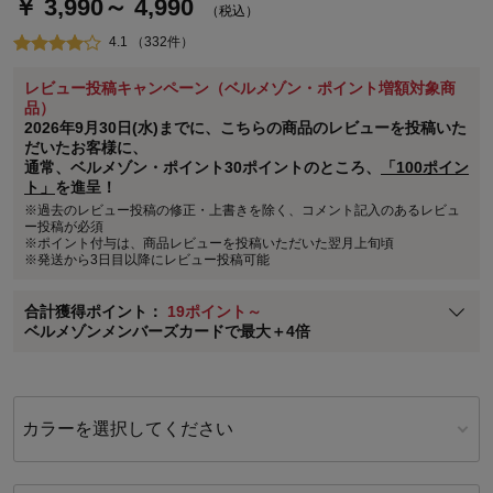
￥ 3,990～ 4,990
（税込）
4.1 （332件）
レビュー投稿キャンペーン（ベルメゾン・ポイント増額対象商
ステージが上がれば送料無料・返品引取無料！
品）
さらにポイント還元最大16倍！
2026年9月30日(水)までに、こちらの商品のレビューを投稿いた
だいたお客様に、
ベルメゾンご優待サービスについて
通常、ベルメゾン・ポイント30ポイントのところ、
「100ポイン
ト」
を進呈！
ベルメゾン・ポイントについて
※過去のレビュー投稿の修正・上書きを除く、コメント記入のあるレビュ
通常商品送料無料 返品引取無料（JCBのみ）
ー投稿が必須
※ポイント付与は、商品レビューを投稿いただいた翌月上旬頃
即時入会なら更に500円OFFクーポンプレゼント
※発送から3日目以降にレビュー投稿可能
ベルメゾン メンバーズカードについて
合計獲得ポイント：
19ポイント～
※
メンバーズカードの加算ポイントはステージ倍率適用前の基本ポイント
ベルメゾンメンバーズカードで最大＋4倍
に対して適用されます。
カラーを選択してください