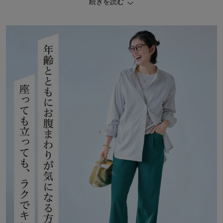
続きを読む
―デザイン・スタイリング―
・ウエストはタック仕様で、大人の体型に寄り添うゆとりのある設
計
・ウエスト裏側はぽっこりお腹をソフトにカバーする2重仕立て
・ウエストは幅広ゴムでくい込みにくく、らくちん
・座った時に開きにくいL字型のポケット
・広がりすぎないワイドなシルエットが脚のラインをさり気なく隠
せる
・股下は66、70cmの2レングスから選べる丈展開
―素材―
・ハイパーストレッチでとにかくストレスなし
・程よく厚みとハリのある素材で通勤にも相応しいきちんと感
・キックバック性もあるので膝がつっぱらず、のびっぱなしにもな
らない
◆はたら着方改革とは？
「毎日の仕事、家事、育児。頑張るすべての働く人をもっとラク
に、もっと快適にしたい」