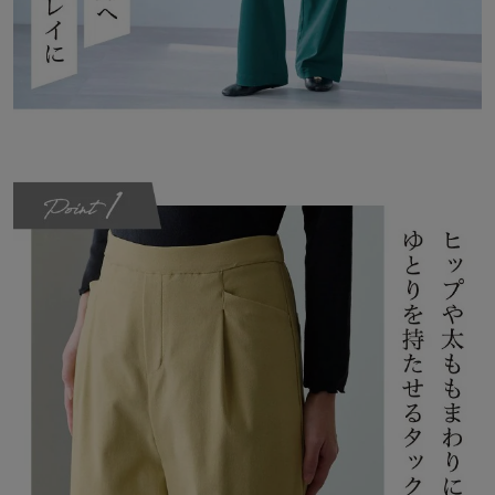
そんな想いをカタチにするベルメゾンファッションの動きやすさや
お手入れのしやすさに配慮した商品開発テーマです。
着心地の窮屈さを軽減する「座パンツ」シリーズや、洗濯の手間を
減らす「ラクドライ」シリーズなどはたらく人が快適に過ごせるウ
ェアを提案しています。
◆座(THE)パンツ
実は一日のうち半分以上の時間を座って過ごしている日本女性。そ
して意外に座っている時にボトムに不満を感じていることが多いの
では？
立ち姿がキレイなのは当たり前、座っている時も「ラクちん＆キレ
イ」を叶える新発想のボトムのブランドです。
3/27(金)放送のフジテレビ系『ノンストップ！』にて座(THE)パン
ツ が紹介されました！
「CLASSY.Online」にて掲載いただきました(PR)
商品にまつわる『デッセコラム』