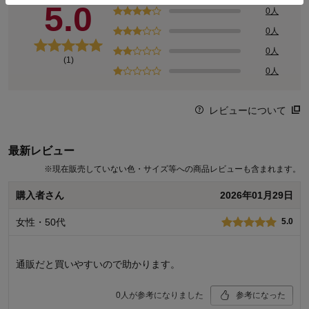
体感をより感じられる仕様。
5.0
0人
「L」は、ゆったり大きめのLサイズ。たっぷりうるおいゼリー付き
0人
です。
0人
(1)
0人
レビューについて
最新レビュー
※
現在販売していない色・サイズ等への商品レビューも含まれます。
購入者さん
2026年01月29日
女性・50代
5.0
通販だと買いやすいので助かります。
0
人が参考になりました
参考になった