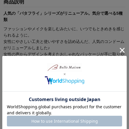
商品説明
人気の「バタフライ」シリーズがリニューアル。気分で選べる5種
類
ファッションやメイクを楽しむみたいに、いつでもときめきを感じ
られるように。
女性にやさしい工夫と使いやすさを詰め込んだ、人気のコンドーム
がリニューアルしました♪
女性の声からデザインを考えたおしゃれなパッケージが手に取りや
すくてGOOD。
特徴別に選べるラインナップ、同種3箱セットです。
中身がわからないように白箱に入れてお届けします。
「モイスト」は、はじめてにもおすすめ。マリンコラーゲン・ヒア
ルロン酸Na配合のたっぷりうるおいゼリー付き。
続きを読む
「ジェルリッチ」は、シリーズ史上最大量のたっぷりうるおいゼリ
ー付きで、とってもスムーズ。うるおい不足に悩む方におすすめ。
商品レビュー
「ホット」は、じわーっとホットに感じる不思議なゼリー付き、温
感タイプ。
「メルティー」は、3つのポイント(フィット形状のゴム・密着性の
高いゼリー・ゴムにしっかり留まるゼリー)で、パートナーとの一
1人
総合評価