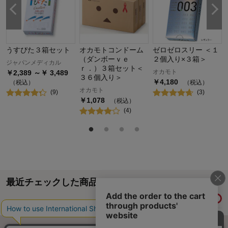
うすぴた３箱セット
オカモトコンドーム
ゼロゼロスリー ＜１
（ダンボーｖｅ
２個入り×３箱＞
ジャパンメディカル
ｒ．）３箱セット＜
オカモト
￥
2,389
～￥
3,489
３６個入り＞
￥
4,180
（税込）
（税込）
オカモト
(
9
)
(
3
)
￥
1,078
（税込）
(
4
)
最近チェックした商品
履歴情報を残す