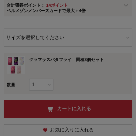
合計獲得ポイント：
14ポイント
※
メンバーズカードの加算ポイントはステージ倍率適用前の基本ポイント
ベルメゾンメンバーズカードで最大＋4倍
に対して適用されます。
サイズを選択してください
グラマラスバタフライ 同種3個セット
数量
カートに入れる
お気に入りに入れる