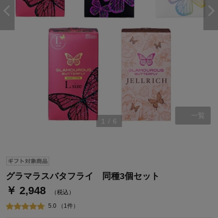
一覧
1
/
6
ステージが上がれば送料無料・返品引取無料！
さらにポイント還元最大16倍！
ベルメゾンご優待サービスについて
ベルメゾン・ポイントについて
グラマラスバタフライ 同種3個セット
￥ 2,948
通常商品送料無料 返品引取無料（JCBのみ）
（税込）
即時入会なら更に500円OFFクーポンプレゼント
5.0 （1件）
ベルメゾン メンバーズカードについて