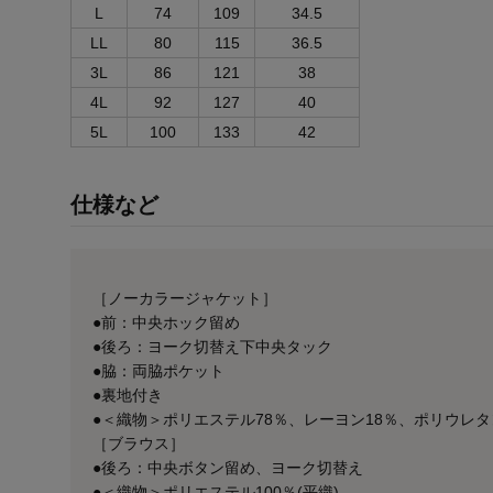
L
74
109
34.5
LL
80
115
36.5
3L
86
121
38
4L
92
127
40
5L
100
133
42
仕様など
［ノーカラージャケット］
●前：中央ホック留め
●後ろ：ヨーク切替え下中央タック
●脇：両脇ポケット
●裏地付き
●＜織物＞ポリエステル78％、レーヨン18％、ポリウレタ
［ブラウス］
●後ろ：中央ボタン留め、ヨーク切替え
●＜織物＞ポリエステル100％(平織)