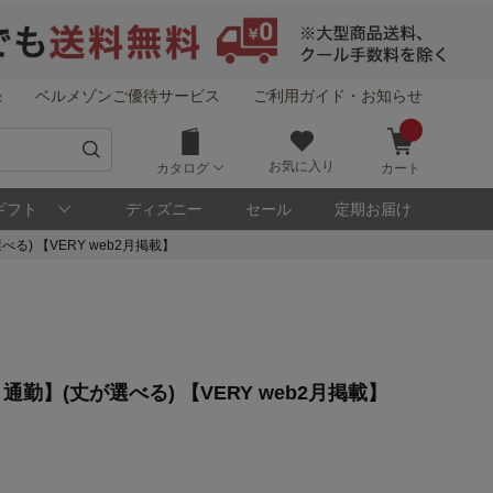
録
ベルメゾンご優待サービス
ご利用ガイド・お知らせ
お気に入り
カタログ
カート
ギフト
ディズニー
セール
定期お届け
) 【VERY web2月掲載】
！
】(丈が選べる) 【VERY web2月掲載】
メゾン・ポイントについて
ト