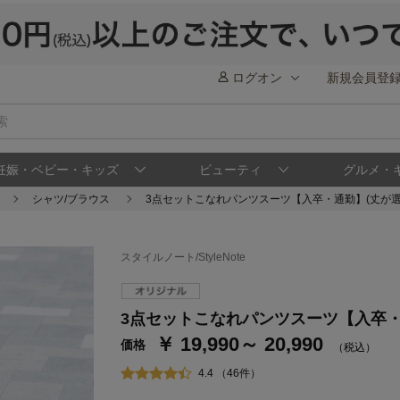
ログオン
新規会員登
妊娠・ベビー・キッズ
ビューティ
グルメ・
シャツ/ブラウス
3点セットこなれパンツスーツ【入卒・通勤】(丈が選べる
スタイルノート/StyleNote
ステージが上がれば送料無料・返品引取無料
さらにポイント還元最大16倍！
3点セットこなれパンツスーツ【入卒・通勤
￥ 19,990～ 20,990
ベルメゾンご優待サービスについて
ベル
価格
（税込）
通常商品送料無料 返品引取無料（JCBのみ）
4.4 （46件）
即時入会なら更に500円OFFクーポンプレゼン