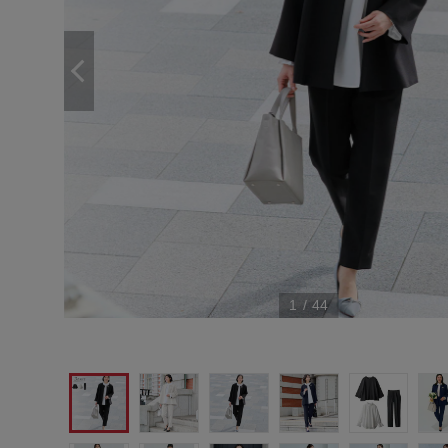
1
/
44