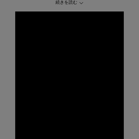
続きを読む
・ベビーの脚型にほどよくフィットするM字設計