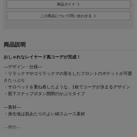
商品ガイド
この商品について問い合わせる
商品説明
おしゃれなレイヤード風コーデが完成！
―デザイン・仕様―
・リラックマやコリラックマの形をしたフロントのポケットが可愛
さたっぷり
・サロペットを重ね着したような、1枚でコーデが決まるデザイン
・股下スナップボタン開閉のかぶりタイプ
―素材―
・身生地は肌あたりのよい綿スムース素材
―機能―
・大きめのマチ付きでおむつベビーも動きやすい