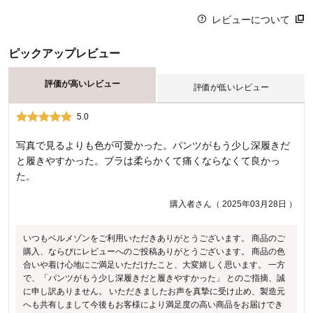
レビューについて
ピックアップレビュー
評価が高いレビュー
評価が低いレビュー
5.0
2.0
写真で見るよりも色が可愛かった。パンツがもう少し深履きだ
サイズをみて購入したが、小さくて交換依頼をしました。 表を
と履きやすかった。ブラは柔らかくて痛くならなくて良かっ
みて買いましたが、ブラは難しいです。
た。
購入者さん（ 2024年02月25日 ）
購入者さん（ 2025年03月28日 ）
4人が参考になりました
いつもベルメゾンをご利用いただきありがとうございます。 商品のご
購入、ならびにレビューへのご投稿ありがとうございます。 商品の色
合いや着け心地にご満足いただけたこと、大変嬉しく思います。 一方
で、「パンツがもう少し深履きだと履きやすかった」 とのご指摘、誠
に申し訳ありません。 いただきましたお声を真摯に受け止め、製造元
へも共有しまして今後もお客様により満足度の高い商品をお届けでき