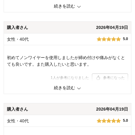
と。
続きを読む
ショーツは浅め。
1
人が参考になりました
参考になった
購入者さん
2026年04月19日
品質
4.0
女性・40代
5.0
着心地･はき心地
4.0
購入商品：
ブルー, Ｍ
お気に入りポイント：
色、サイズ、着心地
初めてノンワイヤーを使用しましたが締め付けや痛みがなくと
サイズ：
ちょうどよい
ても良いです。また購入したいと思います。
1
人が参考になりました
参考になった
続きを読む
品質
5.0
着心地･はき心地
5.0
購入商品：
グレー, Ｌ
購入者さん
2026年04月19日
お気に入りポイント：
デザイン、色、着心地、素材・品質
サイズ：
女性・40代
5.0