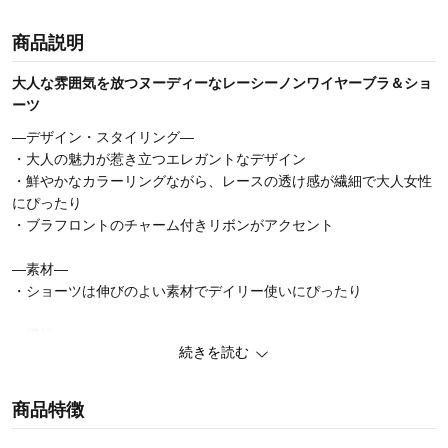
商品説明
大人な雰囲気を放つヌーディーなレーシーノンワイヤーブラ＆ショ
ーツ
―デザイン・スタイリング―
・大人の魅力が惹き立つエレガントなデザイン
・鮮やかなカラーリングながら、レースの透け感が繊細で大人女性
にぴったり
・ブラフロントのチャーム付きリボンがアクセント
―素材―
・ショーツは伸びのよい素材でデイリー使いにぴったり
―機能―
続きを読む
・下厚モールドカップでバストをぐっと持ち上げて美胸が完成
・カップ裏パネルがバストの横流れを防止し、ノンワイヤーでもし
っかり谷間メイクしてくれます
商品特徴