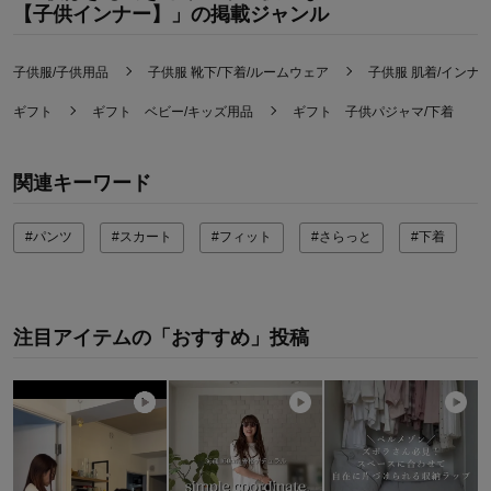
【子供インナー】」の掲載ジャンル
お子さまのお気に入り度：
デザイン：
お子さまの性別：
女の子
子供服/子供用品
子供服 靴下/下着/ルームウェア
子供服 肌着/インナ
着心地･使用感：
お子様の年齢：
3～5歳
ギフト
ギフト ベビー/キッズ用品
ギフト 子供パジャマ/下着
関連キーワード
#パンツ
#スカート
#フィット
#さらっと
#下着
注目アイテムの「おすすめ」投稿