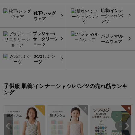
肌着/インナ
靴下/レッグ
ーシャツ/パ
ウェア
ンツ
ブラジャー/
パジャマ/ル
サニタリーシ
ームウェア
ョーツ
おねしょシ
ーツ
子供服 肌着/インナーシャツ/パンツ
の
売れ筋ランキ
ング