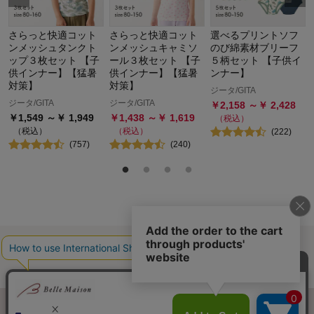
さらっと快適コット
さらっと快適コット
選べるプリントソフ
ンメッシュタンクト
ンメッシュキャミソ
のび綿素材ブリーフ
ップ３枚セット 【子
ール３枚セット 【子
５柄セット 【子供イ
供インナー】【猛暑
供インナー】【猛暑
ンナー】
対策】
対策】
ジータ/GITA
ジータ/GITA
ジータ/GITA
￥
2,158
～￥
2,428
￥
1,549
～￥
1,949
￥
1,438
～￥
1,619
（税込）
（税込）
（税込）
(
222
)
(
757
)
(
240
)
最近チェックした商品
履歴情報を残す
ページトップへ