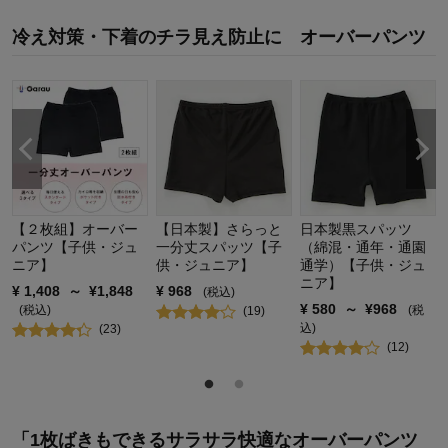
冷え対策・下着のチラ見え防止に オーバーパンツ
商品のご購入、ならびにレビューへのご投稿ありがとうございます。
ご満足いただける着用感にならず、残念な思いをさせてしまいました
ことを深くお詫び申し上げます。 本商品は、夏場に2枚履きする不快感
を軽減できるようクロッチ付きの仕様で、1枚でショーツ代わりにも履
けるオーバーパンツとして開発いたしました。 開発段階におきまして
は、着用実験を重ね、適度な伸縮性でフィットすることを確認した上
で製品化しておりました。ですが、今回ご指摘いただき、お子様の体
型や動きによっては、足回りに隙間ができる点を真摯に受け止め、今
後の商品開発の参考とさせていただきます。 この度はご不便をおかけ
しましたことを重ねてお詫び申し上げます。 今後もお客様により満足
【２枚組】オーバー
【日本製】さらっと
日本製黒スパッツ
度の高い商品をお届けできるよう努力をしてまいります。貴重なご意
パンツ【子供・ジュ
一分丈スパッツ【子
（綿混・通年・通園
見ありがとうございました。
ニア】
供・ジュニア】
通学）【子供・ジュ
ニア】
¥
1,408
～
¥
1,848
¥
968
(税込)
千趣会 担当者
¥
580
～
¥
968
(税込)
(税
(
19
)
込)
(
23
)
(
12
)
8
人が参考になりました
参考になった
購入商品：
スモーキーブルー, １２０
体型：
やせ型
「1枚ばきもできるサラサラ快適なオーバーパンツ
品質：