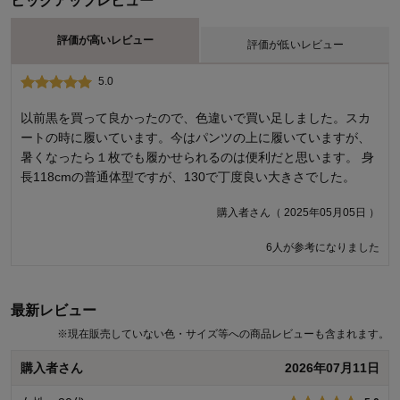
ピックアップレビュー
評価が高いレビュー
評価が低いレビュー
5.0
1.0
一枚履きは出来ない
以前黒を買って良かったので、色違いで買い足しました。スカ
ートの時に履いています。今はパンツの上に履いていますが、
オーバーパンツ一分丈を買いました。一枚履き出来ると書いて
暑くなったら１枚でも履かせられるのは便利だと思います。 身
あり、真夏にはありがたいと思いました。 しかし、一分丈はシ
長118cmの普通体型ですが、130で丁度良い大きさでした。
ョートパンツを履くと、パンツどころかお股の中まで見えそう
になります。足周りにゴムがなく、一分丈は足を上げると丸見
購入者さん（ 2025年05月05日 ）
えになります。 一分丈は子供に履かせて試しましたか？ 3分丈
は売り切れ。一分丈は使い物にならず。5枚買ってしまったの
6人が参考になりました
で、普通のパンツとして使うしかありません。
花火さん（ 2026年05月31日 ）
最新レビュー
※
現在販売していない色・サイズ等への商品レビューも含まれます。
商品のご購入、ならびにレビューへのご投稿ありがとうございます。
ご満足いただける着用感にならず、残念な思いをさせてしまいました
購入者さん
2026年07月11日
ことを深くお詫び申し上げます。 本商品は、夏場に2枚履きする不快感
を軽減できるようクロッチ付きの仕様で、1枚でショーツ代わりにも履