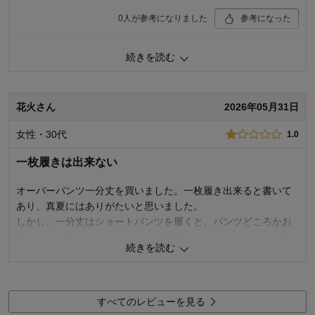
0
人が参考になりました
参考になった
続きを読む
購入商品：
ブラック, １２０
体型：
品質：
お子さまのお気に入り度：
花火さん
2026年05月31日
デザイン：
お子さまの性別：
着心地･使用感：
女性・30代
1.0
お子様の年齢：
一枚履きは出来ない
オーバーパンツ一分丈を買いました。一枚履き出来ると書いて
あり、真夏にはありがたいと思いました。
しかし、一分丈はショートパンツを履くと、パンツどころかお
股の中まで見えそうになります。足周りにゴムがなく、一分丈
続きを読む
は足を上げると丸見えになります。
一分丈は子供に履かせて試しましたか？
3分丈は売り切れ。一分丈は使い物にならず。5枚買ってしまっ
すべてのレビューを見る
たので、普通のパンツとして使うしかありません。