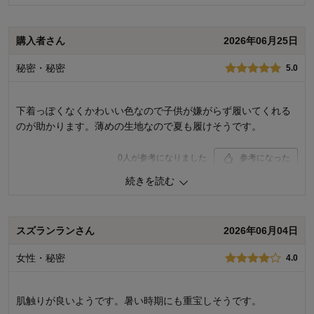
品質
5.0
購入者さん
2026年06月25日
お子さまのお気に入り度
5.0
デザイン
5.0
秘密・秘密
5.0
着心地･使用感
5.0
購入商品：
ブラック２枚セット, １２０
体型：
ぽっちゃり型
下着っぽくなくかわいい色なので子供が嫌がらず履いてくれる
お子さまの性別：
女の子
のが助かります。薄めの生地なので夏も履けそうです。
お子様の年齢：
3～5歳
0
人が参考になりました
参考になった
続きを読む
購入商品：
スモーキーブルー（３分丈）, １１０
体型：
品質：
スズランランさん
2026年06月04日
お子さまのお気に入り度：
デザイン：
女性・秘密
4.0
お子さまの性別：
着心地･使用感：
お子様の年齢：
肌触りが良いようです。暑い時期にも重宝しそうです。