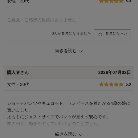
女性・30代
5.0
けるオーバーパンツとして開発いたしました。 開発段階におきまして
は、着用実験を重ね、適度な伸縮性でフィットすることを確認した上
で製品化しておりました。ですが、今回ご指摘いただき、お子様の体
型や動きによっては、足回りに隙間ができる点を真摯に受け止め、今
ご意見・ご感想の投稿はありません
後の商品開発の参考とさせていただきます。 この度はご不便をおかけ
しましたことを重ねてお詫び申し上げます。 今後もお客様により満足
0
人が参考になりました
参考になった
度の高い商品をお届けできるよう努力をしてまいります。貴重なご意
見ありがとうございました。
続きを読む
購入商品：
ブラック２枚セット, １１０
千趣会 担当者
体型：
品質：
お子さまのお気に入り度：
8人が参考になりました
購入者さん
2026年07月02日
デザイン：
お子さまの性別：
着心地･使用感：
女性・30代
5.0
お子様の年齢：
ショートパンツやキュロット、ワンピースを着たがる4歳の娘に
買いました。
太ももにジャストサイズでパンツが見えず安心です。
本人曰く、動きやすくていい！とのことでした。
続きを読む
1
人が参考になりました
参考になった