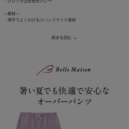
・クロッチは全色杢グレー
―素材―
・薄手でよくのびるスパンフライス素材
―機能―
続きを読む
・油性ペンで直接書けてにじみにくいお名前スペース2枚付き
◆GITA（ジータ）
安心して着せたいママと、毎日気持ちよく着たいコドモ。みんなの
思いと一人ひとりの成長に寄り添って。
こだわりの機能と豊富なサイズ、デザインバリエーションが魅力の
オリジナルブランド