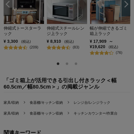
伸縮式トースターラ
伸縮式スチールレン
幅が伸縮できるゴミ
ック
ジ上ラック
箱上ラック
¥
3,300
¥
8,910
¥
17,909
～
(税込)
(税込)
¥
19,620
(税込)
(
209
)
(
83
)
(
76
)
「ゴミ箱上が活用できる引出し付きラック＜幅
60.5cm／幅80.5cm＞」の掲載ジャンル
家具/収納
食器棚/キッチン収納
レンジ台/レンジラック
家具/収納
食器棚/キッチン収納
キッチンカウンター/作業台
関連キーワード