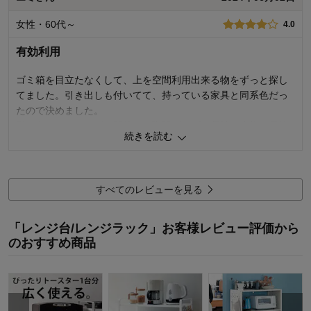
購入商品：
ホワイト, 60.5
女性・60代～
4.0
使用場所：
キッチン
購入のきっかけ：
ネットで見つけて
有効利用
商品を使う人：
自分
ゴミ箱を目立たなくして、上を空間利用出来る物をずっと探し
てました。引き出しも付いてて、持っている家具と同系色だっ
たので決めました。
引き出しもスムーズに開放して珈琲グッズの収納や小物を収納
続きを読む
するのに便利です。購入してよかったです。
9
人が参考になりました
参考になった
すべてのレビューを見る
価格
3.0
機能
4.0
「レンジ台/レンジラック」お客様レビュー評価から
使用感・使いやすさ
4.0
のおすすめ商品
デザイン・色
4.0
購入商品：
ブラウン×ブラック, 60.5
使用場所：
キッチン
購入のきっかけ：
転居・引越
商品を使う人：
自分、配偶者