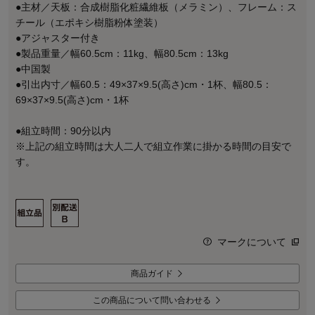
●主材／天板：合成樹脂化粧繊維板（メラミン）、フレーム：ス
チール（エポキシ樹脂粉体塗装）
●アジャスター付き
●製品重量／幅60.5cm：11kg、幅80.5cm：13kg
●中国製
●引出内寸／幅60.5：49×37×9.5(高さ)cm・1杯、幅80.5：
69×37×9.5(高さ)cm・1杯
●組立時間：90分以内
※上記の組立時間は大人二人で組立作業に掛かる時間の目安で
す。
マークについて
商品ガイド
この商品について問い合わせる