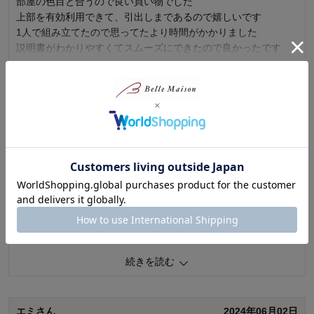
部屋の色目と合うので良い買い物でした
上部を有効利用できて、引出しまであるので嬉しいです
1人で組み立てたので思ってたより時間がかかりました
説明書がわかりやすくてスムーズにできたので良かったです
続きを読む
0
人が参考になりました
参考になった
価格
5.0
ミッキー大好きさん
2026年01月01日
機能
5.0
使用感・使いやすさ
5.0
女性・60代～
5.0
デザイン・色
5.0
購入商品：
ブラウン×ブラック, 80.5
ゴミ箱の上に棚が欲しくて購入しました。
ゴミ箱2個分ジャストで高さもよく使い勝手もいいです
1
人が参考になりました
参考になった
続きを読む
価格
5.0
機能
5.0
使用感・使いやすさ
5.0
デザイン・色
5.0
エミさん
2024年06月02日