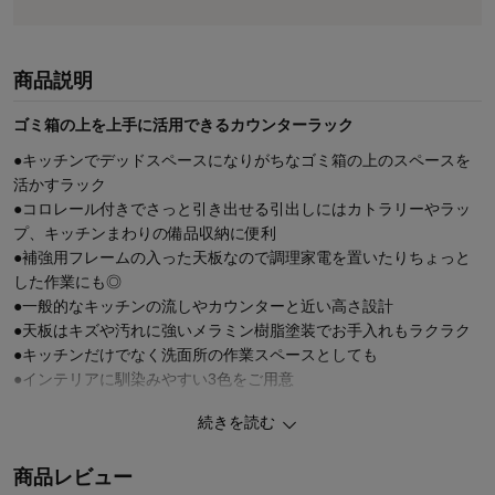
商品説明
ゴミ箱の上を上手に活用できるカウンターラック
●キッチンでデッドスペースになりがちなゴミ箱の上のスペースを
活かすラック
●コロレール付きでさっと引き出せる引出しにはカトラリーやラッ
プ、キッチンまわりの備品収納に便利
●補強用フレームの入った天板なので調理家電を置いたりちょっと
した作業にも◎
●一般的なキッチンの流しやカウンターと近い高さ設計
●天板はキズや汚れに強いメラミン樹脂塗装でお手入れもラクラク
●キッチンだけでなく洗面所の作業スペースとしても
●インテリアに馴染みやすい3色をご用意
続きを読む
#カウンター #キッチン収納 #ダスト上収納 #ダストボックス
商品レビュー