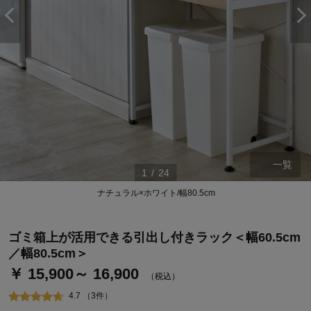
一覧
1
/
24
ステージが上がれば送料無料・返品引取無料！
ナチュラル×ホワイト/幅80.5cm
さらにポイント還元最大16倍！
ベルメゾンご優待サービスについて
ゴミ箱上が活用できる引出し付きラック＜幅60.5cm
ベルメゾン・ポイントについて
／幅80.5cm＞
￥ 15,900～ 16,900
通常商品送料無料 返品引取無料（JCBのみ）
（税込）
即時入会なら更に500円OFFクーポンプレゼント
4.7 （3件）
ベルメゾン メンバーズカードについて