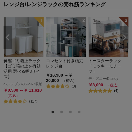
レンジ台/レンジラック
の
売れ筋ランキング
伸縮ゴミ箱上ラック
コンセント付き頑丈
トースターラック
【ゴミ箱の上を有効
レンジ台
「ミッキーモチー
活用 選べる幅3サイ
フ」
￥
16,900
～￥
ズ】
ディズニー/Disney
20,900
（税込）
ベルメゾンのスぺパ収納
￥
8,090
（税込）
(
3
)
￥
9,900
～￥
11,610
(
4
)
（税込）
(
117
)