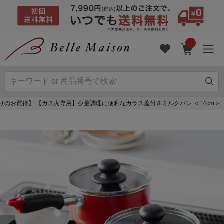
りのお買得】 【ガス火専用】少量調理に便利なガラス蓋付きミルクパン ＜14cm＞