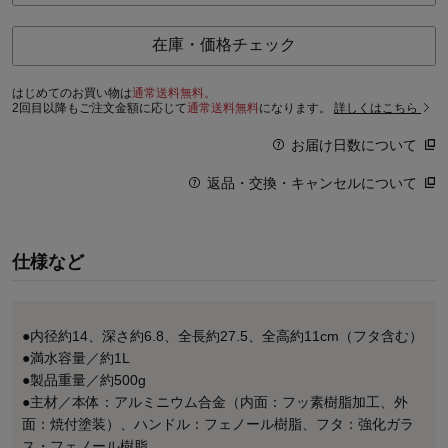
在庫・価格チェック
はじめてのお買い物は
通常送料無料。
2回目以降もご注文金額に応じて
通常送料無料
になります。
詳しくはこちら
お届け日数について
返品・交換・キャンセルについて
仕様など
●内径約14、深さ約6.8、全長約27.5、全高約11cm（フタ含む）
●満水容量／約1L
●製品重量／約500g
●主材／本体：アルミニウム合金（内面：フッ素樹脂加工、外
面：焼付塗装）、ハンドル：フェノール樹脂、フタ：強化ガラ
ス・フェノール樹脂