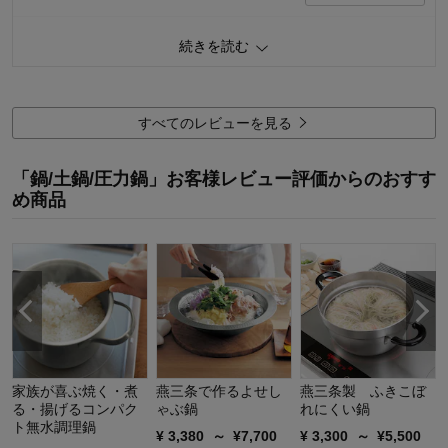
価格
5.0
続きを読む
機能
5.0
使用感・使いやすさ
5.0
デザイン・色
1.0
すべてのレビューを見る
購入商品：
レッド
商品を使う人：
自分
「鍋/土鍋/圧力鍋」お客様レビュー評価からのおすす
め商品
家族が喜ぶ焼く・煮
燕三条で作るよせし
燕三条製 ふきこぼ
る・揚げるコンパク
ゃぶ鍋
れにくい鍋
ト無水調理鍋
¥
3,380
～
¥
7,700
¥
3,300
～
¥
5,500