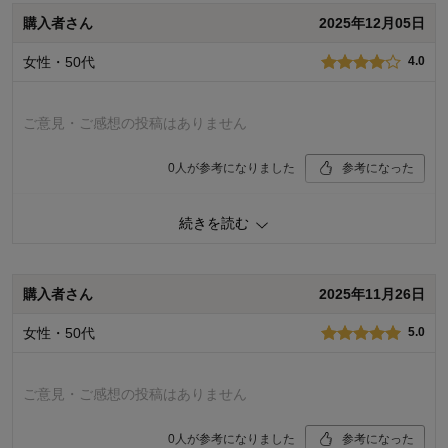
購入者さん
2025年12月05日
価格
5.0
機能
5.0
女性・50代
4.0
使用感・使いやすさ
5.0
デザイン・色
5.0
購入商品：
ブルー
ご意見・ご感想の投稿はありません
使用場所：
キッチン
購入のきっかけ：
ネットで見つけて
0
人が参考になりました
参考になった
商品を使う人：
自分
価格
4.0
続きを読む
機能
3.0
使用感・使いやすさ
3.0
デザイン・色
5.0
購入者さん
2025年11月26日
購入商品：
ブルー
使用場所：
キッチン
女性・50代
5.0
購入のきっかけ：
買い足し
商品を使う人：
自分
ご意見・ご感想の投稿はありません
0
人が参考になりました
参考になった