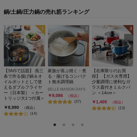
鍋/土鍋/圧力鍋
の
売れ筋ランキング
対
【SNSで話題】 燕三
家族が喜ぶ焼く・煮
【在庫限りのお買
条で作る揚げ鍋＆オ
る・揚げるコンパク
得】 【ガス火専用】
イルポットとして使
ト無水調理鍋
少量調理に便利なガ
えるダブルフライヤ
ラス蓋付きミルクパ
BELLE MAISON DAYS
ー［日本製］ ＜カー
ン ＜14cm＞
￥
9,086
（税込）
トリッジ大1つ付属＞
(
37
)
￥
1,405
（税込）
￥
8,990
（税込）
(
13
)
(
14
)