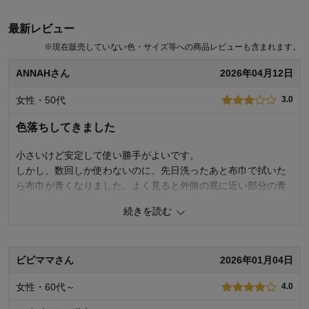
最新レビュー
※
現在販売していない色・サイズ等への商品レビューも含まれます。
ANNAHさん
2026年04月12日
女性・50代
3.0
色落ちしてきました
小さいけど安定して使い勝手がよいです。
しかし、数回しか使わないのに、先日洗ったあと布巾で拭いた
ら布巾が青くなりました。よく見ると外側の底に近い部分の青
色が薄くなり、そこを指でこすると指にも青色がつきました。
続きを読む
洗う前は、お湯を沸かしてブロッコリーを茹でただけで、水洗
いしてセルロースの柔らかいスポンジで簡単に内側をこすった
だけです（内側は剥げていません）。
ビビママさん
2026年01月04日
内側に問題なさそうなので、今日もお湯を沸かすのに使いまし
たが、やはり洗って拭くと布巾に青色がつきます。大丈夫でし
女性・60代～
4.0
ょうか･･･