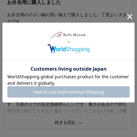
お弁当用に購入しました
2
人が参考になりました
参考になった
お弁当用の小さい鍋の買い換えで購入しました。丁度よい大き
さです。
価格
5.0
機能
3.0
0
人が参考になりました
参考になった
使用感・使いやすさ
1.0
続きを読む
デザイン・色
3.0
価格
4.0
機能
4.0
購入商品：
ブルー
使用場所：
キッチン
使用感・使いやすさ
4.0
すりおろしりんごさん
2025年12月13日
購入のきっかけ：
買い替え、ネットで見つけて
デザイン・色
4.0
商品を使う人：
自分、配偶者
女性・60代～
5.0
購入商品：
レッド
使用場所：
キッチン
とてもいい
購入のきっかけ：
買い替え
商品を使う人：
自分
小さい蓋つきのミルクパンが欲しかったのでとっても嬉しいで
す。五徳の上での安定感素晴らしいです。重さがあるので持ち
手の方に傾くこともなく蓋もついてていうことないです。少量
の料理が効率よくできます。
続きを読む
0
人が参考になりました
参考になった