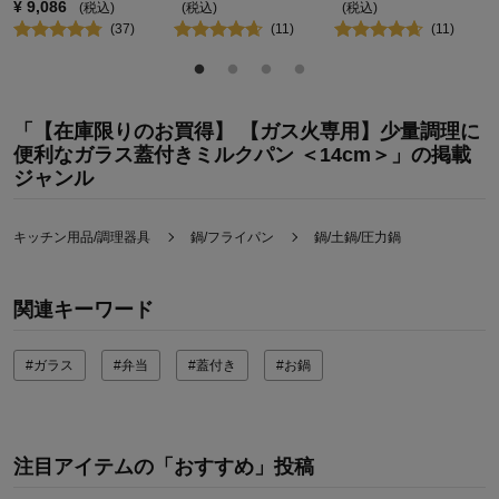
¥
9,086
(税込)
(税込)
(税込)
(
37
)
(
11
)
(
11
)
「【在庫限りのお買得】 【ガス火専用】少量調理に
便利なガラス蓋付きミルクパン ＜14cm＞」の掲載
ジャンル
キッチン用品/調理器具
鍋/フライパン
鍋/土鍋/圧力鍋
関連キーワード
#ガラス
#弁当
#蓋付き
#お鍋
注目アイテムの「おすすめ」投稿