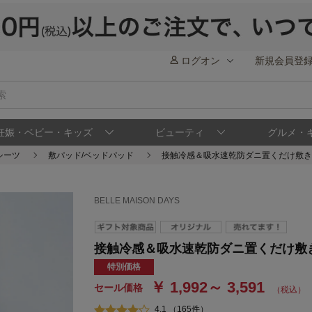
ログオン
新規会員登
妊娠・ベビー・キッズ
ビューティ
グルメ・
シーツ
敷パッド/ベッドパッド
接触冷感＆吸水速乾防ダニ置くだけ敷きパッ
BELLE MAISON DAYS
接触冷感＆吸水速乾防ダニ置くだけ敷きパ
特別価格
￥ 1,992～ 3,591
セール価格
（税込）
4.1 （165件）