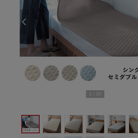
1
/
20