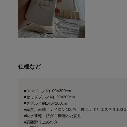
仕様など
■シングル／約100×200cm
■セミダブル／約120×200cm
■ダブル／約140×200cm
●品質／表地：ナイロン100％、裏地：ポリエステル100
●吸水速乾・防ダニ機能わた使用
●裏面滑り止め付き