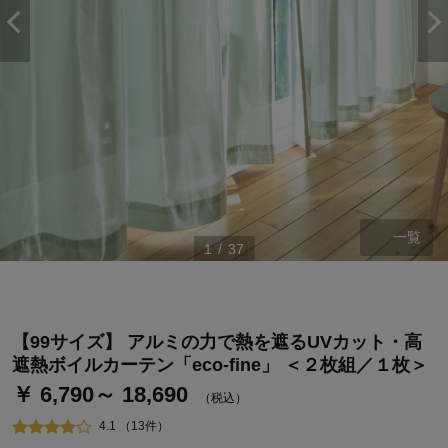
一覧
1
/
37
ステージが上がれば送料無料・返品引取無料！
さらにポイント還元最大16倍！
ベルメゾンご優待サービスについて
【99サイズ】 アルミの力で熱を遮るUVカット・高
ベルメゾン・ポイントについて
遮熱ボイルカーテン「eco-fine」 ＜２枚組／１枚＞
￥ 6,790～ 18,690
通常商品送料無料 返品引取無料（JCBのみ）
（税込）
即時入会なら更に500円OFFクーポンプレゼント
4.1 （13件）
ベルメゾン メンバーズカードについて