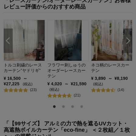
「レースカーテン/オーダーレースカーテン」お客様
デザイン・色
5.0
レビュー評価からのおすすめ商品
購入商品：
ライトグリーン, 約１００×１９８×２枚
▲
使用場所：
その他
価格：
購入のきっかけ：
ネットで見つけて
トルコ刺繍のレース
フラワー刺しゅうの
ネコ柄のレースカー
カーテン”ヤドリギ”
オーダーレースカー
テン
テン
¥
16,500
～
¥
3,890
～
¥
8,190
¥
27,225
¥
4,020
～
¥
21,590
(税込)
(税込)
(税込)
(
23
)
(
14
)
(
21
)
「【99サイズ】 アルミの力で熱を遮るUVカット・
高遮熱ボイルカーテン「eco-fine」 ＜２枚組／１枚