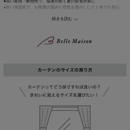
●高い遮熱・断熱性で、猛暑が続く夏の節電対策に
●高い保温性で、お部屋の温めた空気を逃がしにくく冬でも安心
●紫外線による床や家具の日焼けから守るUVカット
続きを読む
●昼間目隠し機能で、日中の外からの視線を感じにくい