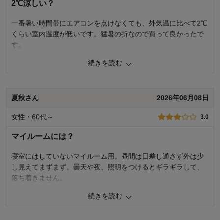
2℃涼しい？
一番暑い時間帯にエアコンを点けなくても、外気温に比べて2℃
くらい室内温度が低いです。猛暑の折なので買って良かったで
す。
ホームセンターで買ったアルミレースカーテンは外が見えず暗
続きを読む
いのですが、このカーテンは外の景色もよく見え、室内は十分
な明るさで良いです。
より光の当たる側ににミラー効果が出るようなので、夜間など
夏秋さん
2026年06月08日
電気をつけると外から丸見えになるので気をつけています。
女性・60代～
3.0
3
人が参考になりました
参考になった
マイルームには？
価格
3.0
機能
4.0
寝室にはしていないマイルーム用。昼間は日差し通さず外は少
使用感・使いやすさ
4.0
し見えてまずまず。曇天や夜、照明をつけるとギラギラして、
デザイン・色
4.0
落ち着きません。
購入商品：
ライトグリーン, 約１３０×１９８×２枚
続きを読む
▲
2
人が参考になりました
参考になった
使用場所：
リビング
購入のきっかけ：
ネットで見つけて、その他