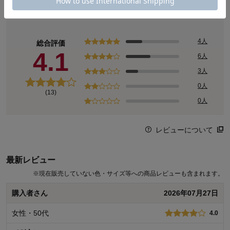
商品レビュー
4人
総合評価
4.1
6人
3人
0人
(13)
0人
レビューについて
最新レビュー
※
現在販売していない色・サイズ等への商品レビューも含まれます。
購入者さん
2026年07月27日
女性・50代
4.0