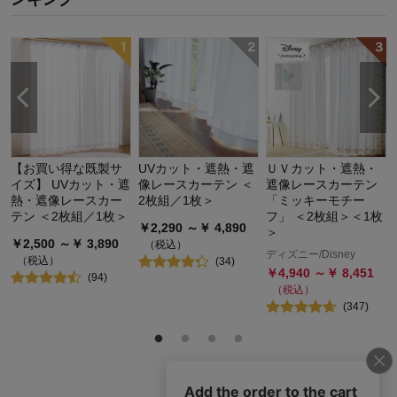
【お買い得な既製サ
UVカット・遮熱・遮
ＵＶカット・遮熱・
イズ】 UVカット・遮
像レースカーテン ＜
遮像レースカーテン
熱・遮像レースカー
2枚組／1枚＞
「ミッキーモチー
テン ＜2枚組／1枚＞
フ」 ＜2枚組＞＜1枚
￥
2,290
～￥
4,890
＞
￥
2,500
～￥
3,890
（税込）
ディズニー/Disney
（税込）
(
34
)
￥
4,940
～￥
8,451
(
94
)
（税込）
(
347
)