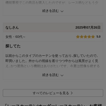
機能重視でこの商品を購入したのですが、レース柄などもう少
し見栄えがするものがあったら良かったと思います。
続きを読む
5
人が参考になりました
参考になった
なしさん
2025年07月26日
価格
3.0
機能
5.0
女性・60代～
5.0
使用感・使いやすさ
5.0
デザイン・色
2.0
探してた
購入商品：
ライトブルー, 約１００×１４８×２枚▲
使用場所：
寝室
以前からこのタイプのカーテンを使っており､探していたので､
購入のきっかけ：
買い替え、ネットで見つけて
即買いました。外からの視線を遮りつつ中からは風景がよく見
商品を使う人：
自分
え､かつ遮熱という機能はありがたいです。今夏は想像を絶する
猛暑なので､暑くない､という表現は出来ませんが､昔のレースの
続きを読む
カーテンに比べると､遮熱効果が出ているように思います。
3
人が参考になりました
参考になった
すべてのレビューを見る
機能
4.0
使用感・使いやすさ
4.0