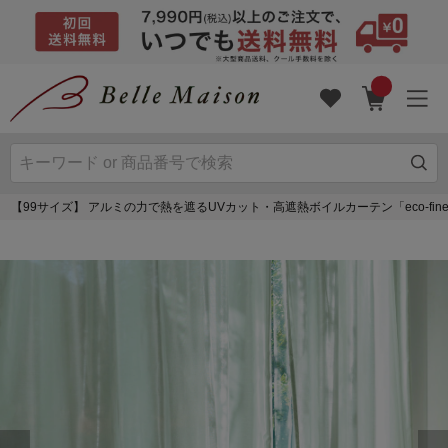
【99サイズ】 アルミの力で熱を遮るUVカット・高遮熱ボイルカーテン「eco-fin