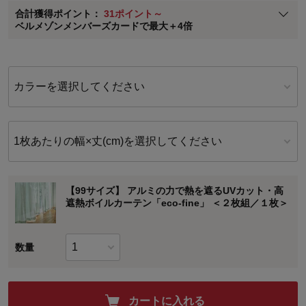
合計獲得ポイント：
31ポイント～
※
メンバーズカードの加算ポイントはステージ倍率適用前の基本ポイント
ベルメゾンメンバーズカードで最大＋4倍
に対して適用されます。
カラーを選択してください
1枚あたりの幅×丈(cm)を選択してください
【99サイズ】 アルミの力で熱を遮るUVカット・高
遮熱ボイルカーテン「eco-fine」 ＜２枚組／１枚＞
数量
カートに入れる