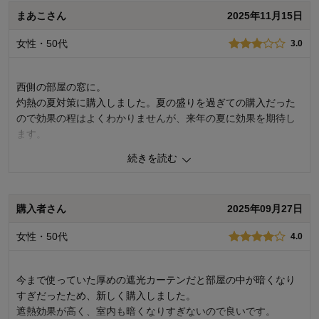
価格
4.0
まあこさん
2025年11月15日
機能
4.0
使用感・使いやすさ
3.0
女性・50代
デザイン・色
3.0
3.0
購入商品：
ライトブルー, 約１００×１１３×２枚▲
使用場所：
その他
西側の部屋の窓に。
購入のきっかけ：
買い替え
灼熱の夏対策に購入しました。夏の盛りを過ぎての購入だった
商品を使う人：
自分
ので効果の程はよくわかりませんが、来年の夏に効果を期待し
ます。
続きを読む
1
人が参考になりました
参考になった
価格
3.0
購入者さん
2025年09月27日
機能
3.0
使用感・使いやすさ
5.0
女性・50代
4.0
デザイン・色
5.0
購入商品：
ライトブルー, 約１００×２０３×２枚▲
使用場所：
子供部屋
今まで使っていた厚めの遮光カーテンだと部屋の中が暗くなり
購入のきっかけ：
ネットで見つけて
すぎだったため、新しく購入しました。
商品を使う人：
子供
遮熱効果が高く、室内も暗くなりすぎないので良いです。