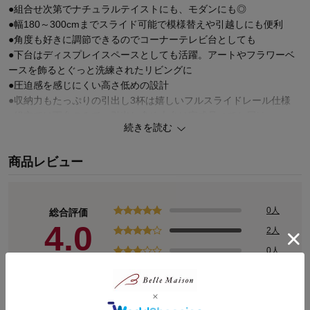
●組合せ次第でナチュラルテイストにも、モダンにも◎
●幅180～300cmまでスライド可能で模様替えや引越しにも便利
●角度も好きに調節できるのでコーナーテレビ台としても
●下台はディスプレイスペースとしても活躍。アートやフラワーベ
ースを飾るとぐっと洗練されたリビングに
●圧迫感を感じにくい高さ低めの設計
●収納力もたっぷりの引出し3杯は嬉しいフルスライドレール仕様
●組立ては下台のみで、引出し含め上台は完成品にてお届け
続きを読む
#テレビボード #コーナーテレビ台 #ローボード #TV台 #TVボード
商品レビュー
#モダンインテリア #ホテルライク
0人
総合評価
4.0
2人
0人
0人
(2)
0人