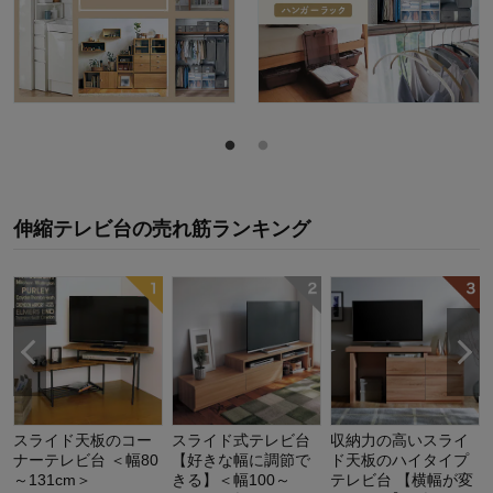
伸縮テレビ台
の
売れ筋ランキング
スライド天板のコー
スライド式テレビ台
収納力の高いスライ
ナーテレビ台 ＜幅80
【好きな幅に調節で
ド天板のハイタイプ
～131cm＞
きる】＜幅100～
テレビ台 【横幅が変