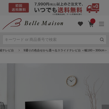
縮テレビ台
9通りの色合せから選べるスライドテレビ台 ＜幅180～300cm＞