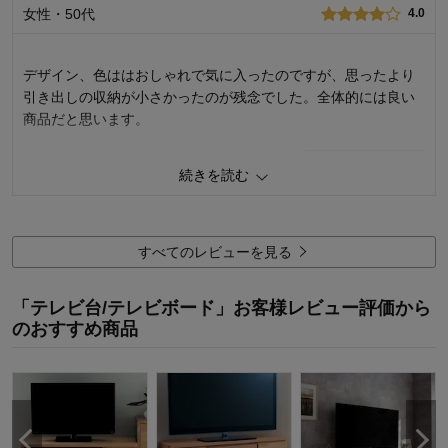
使用場所：
リビング
女性・50代
4.0
購入のきっかけ：
買い替え
商品を使う人：
その他
デザイン、色ははおしゃれで気に入ったのですが、思ったより
引き出しの収納が小さかったのが残念でした。全体的には良い
商品だと思います。
1
人が参考になりました
参考になった
続きを読む
価格
4.0
機能
4.0
使用感・使いやすさ
4.0
すべてのレビューを見る
デザイン・色
5.0
購入商品：
ホワイト×ナチュラル
「テレビ台/テレビボード」お客様レビュー評価から
使用場所：
リビング
のおすすめ商品
購入のきっかけ：
買い替え
商品を使う人：
自分、配偶者、子供