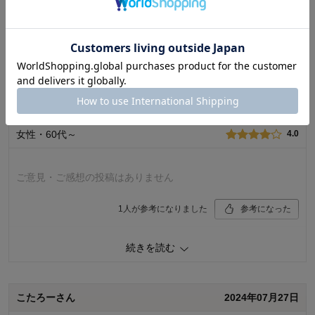
レビューについて
最新レビュー
※
現在販売していない色・サイズ等への商品レビューも含まれます。
購入者さん
2024年12月31日
女性・60代～
4.0
ご意見・ご感想の投稿はありません
1
人が参考になりました
参考になった
価格
5.0
続きを読む
機能
4.0
使用感・使いやすさ
4.0
デザイン・色
5.0
こたろーさん
2024年07月27日
購入商品：
グレー×ナチュラル