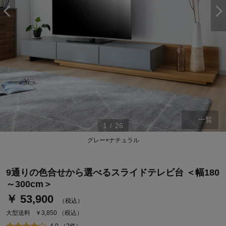
一覧
1
/
26
グレー×ナチュラル
ステージが上がれば送料無料・返品引取無料！
さらにポイント還元最大16倍！
9通りの色合せから選べるスライドテレビ台 ＜幅180
ベルメゾンご優待サービスについて
～300cm＞
ベルメゾン・ポイントについて
￥ 53,900
（税込）
通常商品送料無料 返品引取無料（JCBのみ）
大型送料
￥3,850
（税込）
即時入会なら更に500円OFFクーポンプレゼント
4.0 （2件）