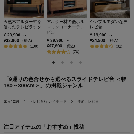
天然木アルダー材を
アルダー材の低ホル
シンプルモダンなテ
使ったテレビラック
マリンコーナーテレ
レビ台
ビ台
¥
28,900
～
¥
19,900
～
¥
32,800
¥
39,900
～
¥
24,900
(税込)
(税込)
¥
47,900
(税込)
(
100
)
(
32
)
(
78
)
「9通りの色合せから選べるスライドテレビ台 ＜幅
180～300cm＞」の掲載ジャンル
家具/収納
テレビ台/テレビボード
伸縮テレビ台
注目アイテムの「おすすめ」投稿