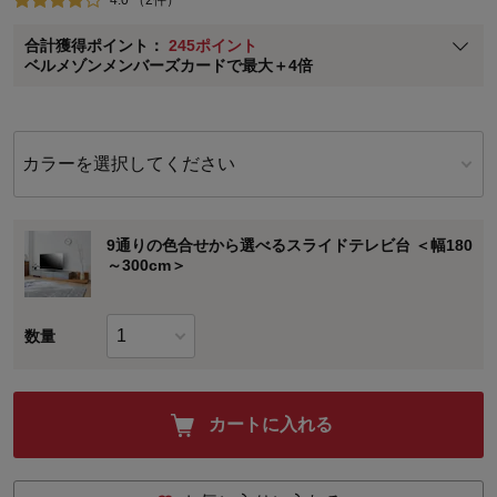
ベルメゾン メンバーズカードについて
合計獲得ポイント：
245ポイント
※
メンバーズカードの加算ポイントはステージ倍率適用前の基本ポイント
ベルメゾンメンバーズカードで最大＋4倍
に対して適用されます。
カラーを選択してください
9通りの色合せから選べるスライドテレビ台 ＜幅180
～300cm＞
数量
カートに入れる