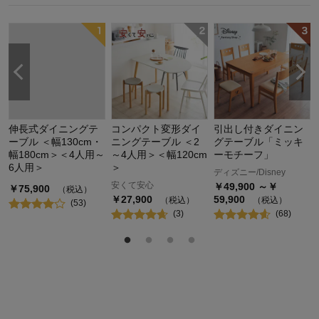
伸長式ダイニングテ
コンパクト変形ダイ
引出し付きダイニン
ーブル ＜幅130cm・
ニングテーブル ＜2
グテーブル「ミッキ
幅180cm＞＜4人用～
～4人用＞＜幅120cm
ーモチーフ」
6人用＞
＞
ディズニー/Disney
安くて安心
￥
49,900
～￥
￥
75,900
（税込）
￥
27,900
59,900
（税込）
（税込）
(
53
)
(
3
)
(
68
)