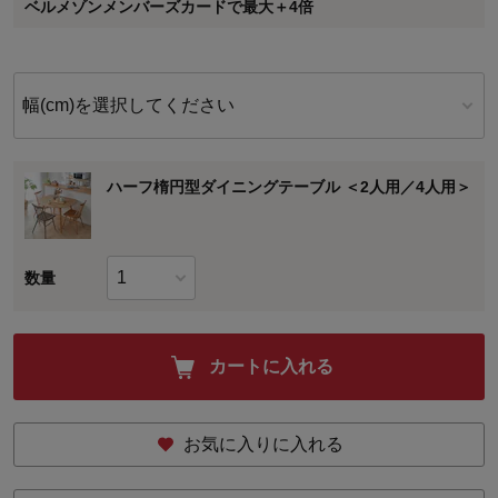
ベルメゾンメンバーズカードで最大＋4倍
に対して適用されます。
幅(cm)を選択してください
ハーフ楕円型ダイニングテーブル ＜2人用／4人用＞
数量
カートに入れる
お気に入りに入れる