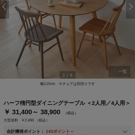
ステージが上がれば送料無料・返品引取無料！
一覧
1
/
9
さらにポイント還元最大16倍！
幅110cm ※チェアは別売りです
ベルメゾンご優待サービスについて
ベルメゾン・ポイントについて
ハーフ楕円型ダイニングテーブル ＜2人用／4人用＞
通常商品送料無料 返品引取無料（JCBのみ）
￥ 31,400～ 38,900
（税込）
即時入会なら更に500円OFFクーポンプレゼント
大型送料
￥2,490
（税込）
ベルメゾン メンバーズカードについて
合計獲得ポイント：
143ポイント～
※
メンバーズカードの加算ポイントはステージ倍率適用前の基本ポイント