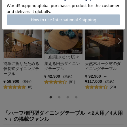
「ダイニングテーブル」お客様レビュー評価からの
おすすめ商品
簡単に折りたためる
集える円形ダイニン
天然木オーク材のダ
伸長式ダイニングテ
グテーブル
イニングテーブル
ーブル
¥
42,900
¥
92,900
～
(税込)
¥
58,900
¥
117,000
(税込)
(税込)
(
91
)
(
8
)
(
23
)
「ハーフ楕円型ダイニングテーブル ＜2人用／4人用
＞」の掲載ジャンル