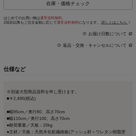
在庫・価格チェック
はじめてのお買い物は
通常送料無料。
2回目以降もご注文金額に応じて
通常送料無料
になります。
詳しくはこちら
お届け日数について
返品・交換・キャンセルについて
仕様など
※別途大型商品送料を申し受けます。
■￥2,490(税込)
■幅95cm／奥行80、高さ70cm
■幅110cm／奥行100、高さ70cm
●耐荷重量／天板：20kg
●主材／天板：天然木化粧繊維板(アッシュ材＜ウレタン樹脂塗