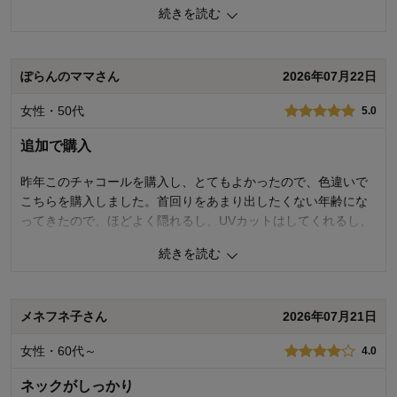
もなくきつくもなく、絶妙なフィット感です。生地も暑すぎず
続きを読む
薄すぎず、サラっとしていて快適です。パンツに裾を入れるの
で、身丈がもっと長ければもっと良かったです。あと、色展開
ももっとあると嬉しいです（ネイビーとか）。これはおすすめ
ぽらんのママさん
2026年07月22日
です。
女性・50代
5.0
1
人が参考になりました
参考になった
追加で購入
品質
5.0
着心地
5.0
昨年このチャコールを購入し、とてもよかったので、色違いで
デザイン
4.0
こちらを購入しました。首回りをあまり出したくない年齢にな
ってきたので、ほどよく隠れるし、UVカットはしてくれるし、
購入商品：
ブラック（バイヤーおすすめ）, ３Ｌ
お気に入りポイント：
デザイン、色、サイズ、生地、品質、機
肩が張っている上二の腕が少々立派な私でもスリムに見えます
能、着回しがきく
続きを読む
（笑）。ただ、昨年のチャコールとこちらはМサイズを購入し
体型：
ぽっちゃり型
て、本当にぴったりフィット、というシルエットなので、細見
おすすめ用途：
いつでも
身長（cm）：
161～165
えするのですが、胸のラインもピタッと出るので、悩んだ結
サイズ：
メネフネ子さん
2026年07月21日
果、３枚目のブラック購入時はワンサイズ上げてＬにしてみま
した。全体的にゆるめにはなってしまいましたが、それでもシ
女性・60代～
4.0
ルエットが元々きれいなので、まあＬでもいいかな、と思いま
す。
ネックがしっかり