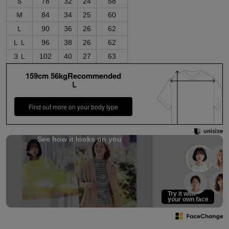
Ｓ
78
32
24
58
Ｍ
84
34
25
60
Ｌ
90
36
26
62
ＬＬ
96
38
26
62
３Ｌ
102
40
27
63
159cm 56kgRecommended
Ｌ
Find out more on your body type
See how it looks on you
Try it with
your own face