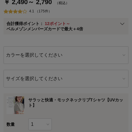
￥ 2,490～ 2,790
通常商品送料無料 返品引取無料（JCBのみ）
（税込）
即時入会なら更に500円OFFクーポンプレゼント
4.1 （175件）
ベルメゾン メンバーズカードについて
合計獲得ポイント：
12ポイント～
※
メンバーズカードの加算ポイントはステージ倍率適用前の基本ポイント
ベルメゾンメンバーズカードで最大＋4倍
に対して適用されます。
カラーを選択してください
サイズを選択してください
サラッと快適・モックネックリブTシャツ【UVカッ
ト】
数量