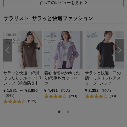
6
人が参考になりました
参考になった
すべてのレビューを見る
品質
4.0
サラリスト_サラッと快適ファッション
着心地
3.0
デザイン
4.0
購入商品：
ブラック（バイヤーおすすめ）, Ｓ
お気に入りポイント：
生地、機能
体型：
やせ型
おすすめ用途：
カジュアル
身長（cm）：
～150
サイズ：
ちょうど良い
サラッと快適・綿混
着心地軽やかゆった
サラッと快適・二の
ゆったりシルエットT
り綿混UVカットパー
腕すっきりフレアス
シャツ【抗菌防臭】
カ
リーブTシャツ
¥
1,881
～
¥
2,080
¥
4,491
¥
2,392
(税込)
(税込)
(税込)
(
293
)
(
88
)
(
539
)