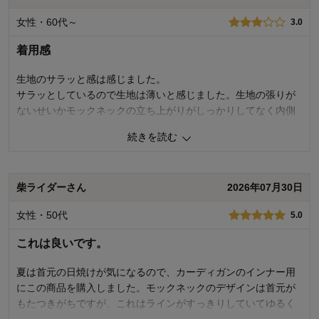
女性・60代～
3.0
着用感
生地のサラッと感は感じました。
サラッとしているので生地は薄いと感じました。生地の張りが
ないせいかモックネックの立ち上がりがしっかりしてなく内側
に丸まってしまいます。
続きを読む
0
人が参考になりました
参考になった
柴ライダーさん
2026年07月30日
品質
4.0
着心地
4.0
女性・50代
5.0
デザイン
4.0
これは良いです。
購入商品：
サックスブルー, Ｍ
お気に入りポイント：
色
体型：
標準
夏は首元の日焼けが気になるので、カーディガンのインナー用
おすすめ用途：
カジュアル
にこの商品を購入しました。モックネックのデザインは首元が
身長（cm）：
151～155
サイズ：
ちょうど良い
もたつきがちですが、これはラインがすっきりしていてゆるく