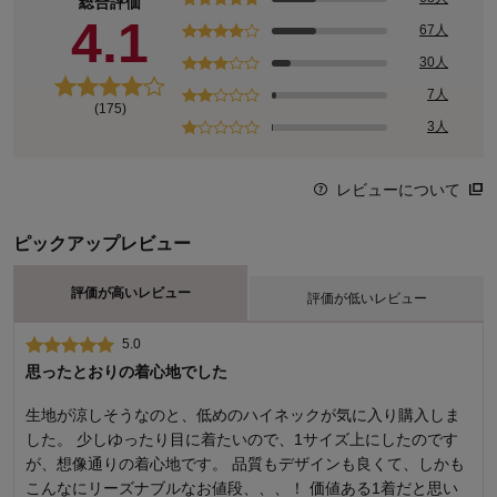
総合評価
4.1
67人
30人
7人
(175)
3人
レビューについて
ピックアップレビュー
評価が高いレビュー
評価が低いレビュー
5.0
1.0
思ったとおりの着心地でした
着心地
生地が涼しそうなのと、低めのハイネックが気に入り購入しま
身頃から立ち上がった襟のデザインが好きで、2色注文しまし
した。 少しゆったり目に着たいので、1サイズ上にしたのです
た。ところが着てみると鎖骨部分に横シワが入り、身体に沿い
が、想像通りの着心地です。 品質もデザインも良くて、しかも
ませんでした。ボーダー柄はなんとか目が誤魔化せると思い込
こんなにリーズナブルなお値段、、、！ 価値ある1着だと思い
みながら着ていますが、白無地はまだ着れていません。おそら