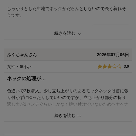
0
人が参考になりました
参考になった
しっかりとした生地でネックがだらんとしないので長く着れそ
うです。
品質
5.0
着心地
5.0
2
人が参考になりました
参考になった
デザイン
5.0
続きを読む
品質
4.0
購入商品：
サックスブルー, Ｍ
お気に入りポイント：
デザイン、生地、品質、機能、着回しが
着心地
3.0
きく
デザイン
4.0
ふくちゃんさん
2026年07月06日
体型：
標準
おすすめ用途：
いつでも
購入商品：
ブラック×アイボリーボーダー, Ｍ
女性・60代～
3.0
身長（cm）：
161～165
お気に入りポイント：
色、サイズ、生地、価格
サイズ：
ちょうど良い
体型：
やせ型
ネックの処理が…
おすすめ用途：
カジュアル
身長（cm）：
156～160
サイズ：
ちょうど良い
色違いで2枚購入。少し立ち上がりのあるモックネックは首に張
り付かずにゆったりしていいのですが、立ち上がり部分の折り
返し丈が2センチぐらいしかなく縫い付けていないためヘナヘナ
と安定せず、着心地がどうもしっくりしない。そこで2枚とも自
続きを読む
分で身頃に沿うように縫い付けて着用したら落ち着きました。
さらっとした生地の着心地はよいのに残念な点でした。