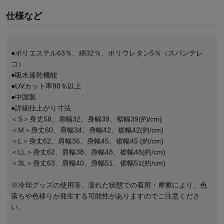
仕様など
●ポリエステル63％、綿32％、ポリウレタン5％（スパンテレ
コ）
●吸水速乾機能
●UVカット率90％以上
●中国製
●詳細仕上がり寸法
＜S＞身丈58、肩幅32、身幅39、裾幅39(約/cm)
＜M＞身丈60、肩幅34、身幅42、裾幅42(約/cm)
＜L＞身丈62、肩幅36、身幅45、裾幅45 (約/cm)
＜LL＞身丈62、肩幅38、身幅48、裾幅48(約/cm)
＜3L＞身丈63、肩幅40、身幅51、裾幅51(約/cm)
※冷却グッズの使用等、濡れた状態での着用・摩擦により、色
落ちや色移りが発生する可能性がありますのでご注意くださ
い。