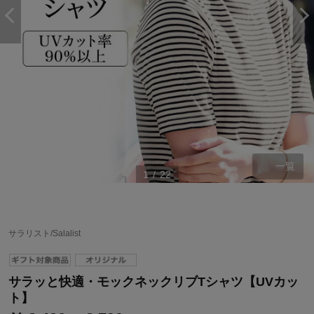
一覧
1
/
22
ステージが上がれば送料無料・返品引取無料！
サラリスト/Salalist
さらにポイント還元最大16倍！
ベルメゾンご優待サービスについて
サラッと快適・モックネックリブTシャツ【UVカッ
ベルメゾン・ポイントについて
ト】