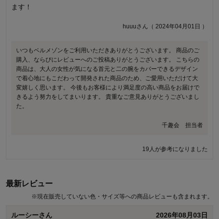
ます！
く部屋着で終わると思います。 カットソーなので試着しなくて
も大丈夫だろうと思っていましたが、楽しみにしていただけに
huuuさん（ 2024年04月01日 ）
ガッカリしました。
茶々さん（ 2025年06月03日 ）
いつもベルメゾンをご利用いただきありがとうございます。 商品のご
購入、ならびにレビューへのご投稿ありがとうございます。 こちらの
4人が参考になりました
商品は、大人の女性が気になる首元と二の腕をカバーできるデザイン
で着心地にもこだわって開発された商品のため、ご愛用いただけて大
変嬉しく思います。 今後もお客様により満足度の高い商品をお届けで
きるよう努力をしてまいります。 貴重なご意見ありがとうございまし
た。
千趣会 担当者
19人が参考になりました
最新レビュー
※
現在販売していない色・サイズ等への商品レビューも含まれます。
ルーシーさん
2026年08月03日