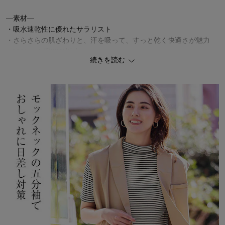
―素材―
・吸水速乾性に優れたサラリスト
・さらさらの肌ざわりと、汗を吸って、すっと乾く快適さが魅力
・UVカット率90％以上
続きを読む
◆Salalist（サラリスト）
汗ジミを防ぎながら汗のベタつきやニオイ、暑さなどの様々な汗悩
みをケアし、快適に過ごせるよう開発したベルメゾンオリジナルの
汗対策インナーブランドです。
「サラリスト（Salalistを含む）」は、株式会社千趣会の登録商標で
す。