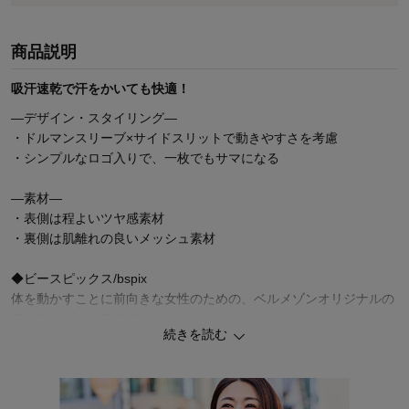
商品説明
吸汗速乾で汗をかいても快適！
―デザイン・スタイリング―
・ドルマンスリーブ×サイドスリットで動きやすさを考慮
・シンプルなロゴ入りで、一枚でもサマになる
―素材―
・表側は程よいツヤ感素材
・裏側は肌離れの良いメッシュ素材
◆ビースピックス/bspix
体を動かすことに前向きな女性のための、ベルメゾンオリジナルの
アクティブウェア＆グッズ。
続きを読む
大人女性が欲しい機能やモチベーションを高めるデザインにこだわ
り、動くことがさらに楽しくなるシリーズです。