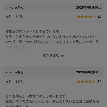
ankoroさん
2026年08月06日
女性・50代
4.0
作業着のアンダーとして着ています。
サラッと柔らかく汗がべとつかないような生地だと思います。
やや爪に引っかかり気味なところはありますが黒なので特に気
になりません。
丈が長めの所が気に入っています。
続きを読む
0
人が参考になりました
参考になった
ankoroさん
2026年08月06日
品質
3.0
デザイン
4.0
女性・50代
4.0
着心地･使いやすさ
5.0
購入商品：
ブラック, ＬＬ
お気に入りポイント：
サイズ、素材･品質
とても柔らかい生地で涼しく着られます。
おすすめ用途：
トレーニング、お家用
生地が薄くて柔らかいせいか、胸元などスレる位置に結構な毛
玉が出来ました。