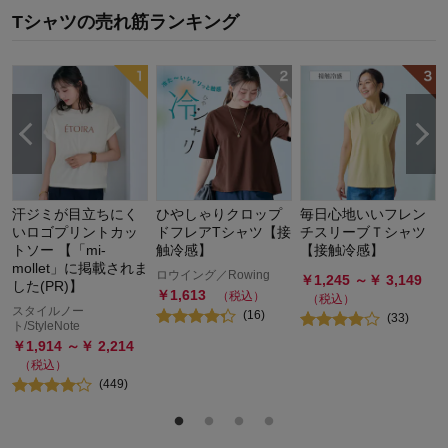
Tシャツ
の
売れ筋ランキング
汗ジミが目立ちにく
ひやしゃりクロップ
毎日心地いいフレン
いロゴプリントカッ
ドフレアTシャツ【接
チスリーブＴシャツ
トソー 【「mi-
触冷感】
【接触冷感】
mollet」に掲載されま
ロウイング／Rowing
￥
1,245
～￥
3,149
した(PR)】
￥
1,613
（税込）
（税込）
スタイルノー
(
16
)
(
33
)
ト/StyleNote
￥
1,914
～￥
2,214
（税込）
(
449
)