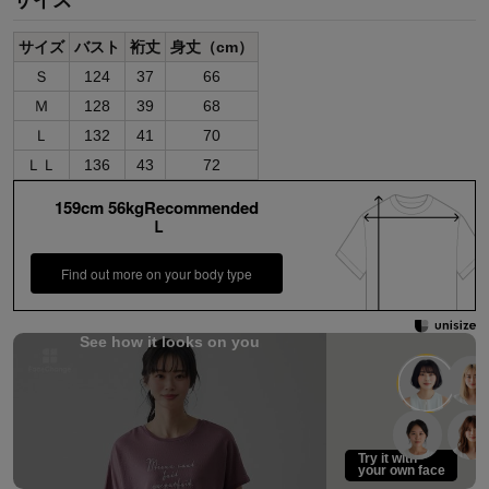
サイズ
サイズ
バスト
裄丈
身丈（cm）
Ｓ
124
37
66
Ｍ
128
39
68
Ｌ
132
41
70
ＬＬ
136
43
72
159cm 56kgRecommended
Ｌ
Find out more on your body type
See how it looks on you
Try it with
your own face