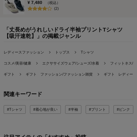
¥
7,480
（税込）
(
2
)
「丈長めがうれしいドライ半袖プリントTシャツ
【吸汗速乾】」の掲載ジャンル
レディースファッション
トップス
Tシャツ
コスメ/美容/健康
エクササイズウェア/シューズ/水着
フィットネス/
ギフト
ギフト ファッション/ファッション雑貨
ギフト レディース
関連キーワード
#Tシャツ
#着心地が良い
#半袖
#プリント
#ピンク