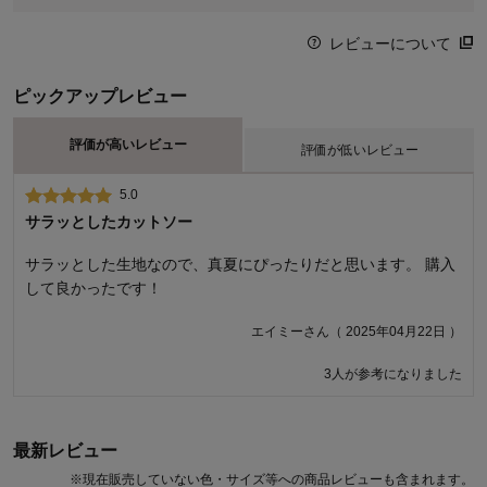
レビューについて
ピックアップレビュー
評価が高いレビュー
評価が低いレビュー
5.0
2.0
サラッとしたカットソー
残念
サラッとした生地なので、真夏にぴったりだと思います。 購入
仕事で汗をかくので、動きやすそうだし購入しました。 ゆった
して良かったです！
りしたデザインでサラッとして着心地も悪くないと思ったので
すが、出勤時にパーカーを羽織って肩にトートバッグを掛けて
エイミーさん（ 2025年04月22日 ）
いたせいか、左側の腰の部分が毛玉だらけになってしまいまし
た。しかも初日に…。流石にショックです。 黒地に白い毛玉は
3人が参考になりました
目立つので、部屋着にします。
鈴音さん（ 2024年07月11日 ）
最新レビュー
5人が参考になりました
※
現在販売していない色・サイズ等への商品レビューも含まれます。