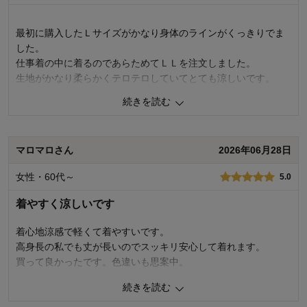
能、着心地･使いやすさ、着回しがきく
おすすめ用途：
トレーニング、軽い運動、お家用
最初に購入したＬサイズがかなり身体のラインがくっきりでま
した。
仕事着の中に着るのであらためてＬＬを注文しました。
生地がかなり柔らかくテロテロしていてとても涼しいです。
サイズ表の数字より実際はかなり小さく感じますね。
続きを読む
0
人が参考になりました
参考になった
マロマロさん
2026年06月28日
品質
4.0
デザイン
4.0
女性・60代～
5.0
着心地･使いやすさ
4.0
着やすく涼しいです
購入商品：
ブラック（バックプリント）, ＬＬ
お気に入りポイント：
デザイン、色、素材･品質
おすすめ用途：
軽い運動
着心地涼感で軽くて着やすいです。
高身長の私でも丈が長いのでスッキリ安心して着れます。
買って良かったです。色違いも思案中。
強いて言えば、ひっかけたら糸くずが出ます。
続きを読む