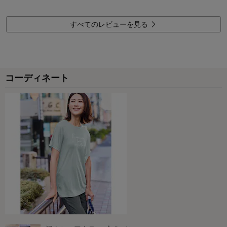
0
人が参考になりました
参考になった
品質
4.0
すべてのレビューを見る
デザイン
4.0
着心地･使いやすさ
5.0
購入商品：
ピンク（バックプリント）, Ｌ
お気に入りポイント：
デザイン、色、サイズ、素材･品質、機
能、着心地･使いやすさ、着回しがき
コーディネート
く、長く使えそう
おすすめ用途：
競技・本格スポーツ、トレーニング、軽
い運動、お出かけ・普段着、お家用