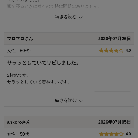
家で寝るときに着るので特に問題はありません。
続きを読む
0
人が参考になりました
参考になった
品質
3.0
マロマロさん
2026年07月26日
デザイン
4.0
着心地･使いやすさ
4.0
女性・60代～
4.0
購入商品：
ピンク, Ｌ
お気に入りポイント：
デザイン、素材･品質、着心地･使いやす
サラッとしていてリピしました。
さ
おすすめ用途：
お家用
2枚めです。
サラッとしていて着やすいです。
0
人が参考になりました
参考になった
続きを読む
品質
4.0
デザイン
4.0
着心地･使いやすさ
5.0
ankoroさん
2026年07月05日
購入商品：
ブラック（バックプリント）, ＬＬ
女性・50代
4.0
お気に入りポイント：
デザイン、色、サイズ、素材･品質、機