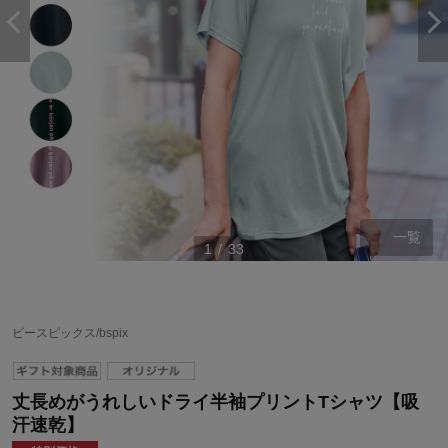
一覧
1
/
33
ビースピックス/bspix
丈長めがうれしいドライ半袖プリントTシャツ【吸
汗速乾】