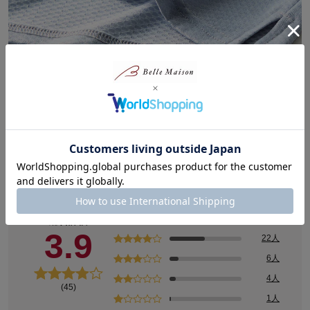
涼しさを重視した超薄手素材
商品レビュー
12人
総合評価
3.9
22人
6人
4人
(45)
1人