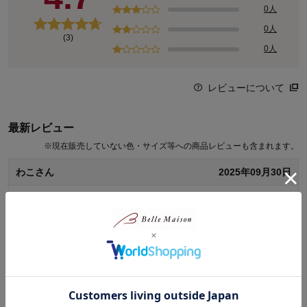
0人
クチコミでも大人気のスキンケア発想の国産ミネラルコスメ。基礎
力に着目したスキンケア、軽いつけ心地とクレンジング不要で肌へ
0人
(3)
の負担を考えたミネラルメイクできれいを呼び覚ましてくれます。
0人
プロテクト
ゆるぎ肌
レビューについて
黄砂・PM2.5・大気汚染・外的刺激
最新レビュー
※
現在販売していない色・サイズ等への商品レビューも含まれます。
わこさん
2025年09月30日
女性・50代
4.0
先日購入したETVOSモイスチャーシャンプーと一緒に使ってみ
たくて購入しました。同じシリーズどうしで使ったほうがより
しっとり効果が出るような気がします。
0
人が参考になりました
参考になった