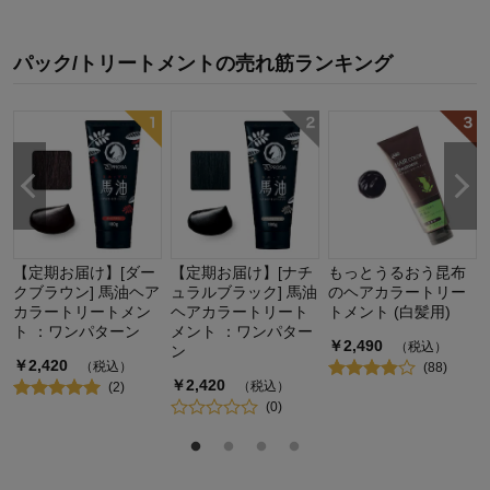
パック/トリートメント
の
売れ筋ランキング
ン
【定期お届け】[ダー
【定期お届け】[ナチ
もっとうるおう昆布
クブラウン] 馬油ヘア
ュラルブラック] 馬油
のヘアカラートリー
カラートリートメン
ヘアカラートリート
トメント (白髪用)
ト ：ワンパターン
メント ：ワンパター
￥
2,490
（税込）
ン
￥
2,420
（税込）
(
88
)
￥
2,420
（税込）
(
2
)
(
0
)