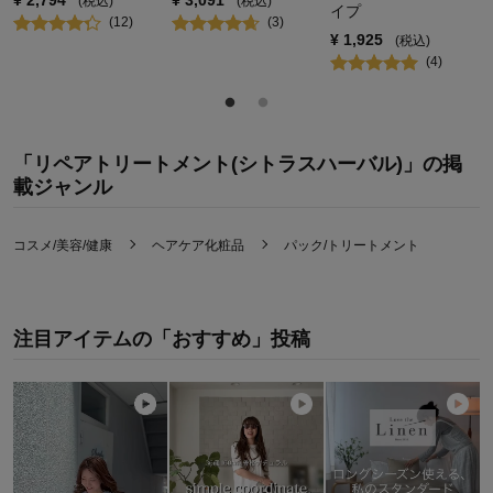
¥
2,794
¥
3,091
(税込)
(税込)
イプ
(
12
)
(
3
)
¥
1,925
(税込)
(
4
)
「リペアトリートメント(シトラスハーバル)」の掲
載ジャンル
コスメ/美容/健康
ヘアケア化粧品
パック/トリートメント
注目アイテムの「おすすめ」投稿