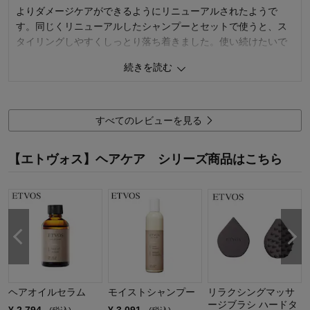
よりダメージケアができるようにリニューアルされたようで
す。同じくリニューアルしたシャンプーとセットで使うと、ス
タイリングしやすくしっとり落ち着きました。使い続けたいで
す。
続きを読む
4
人が参考になりました
参考になった
機能
4.0
すべてのレビューを見る
使用感
5.0
お気に入りポイント：
品質、機能
【エトヴォス】ヘアケア シリーズ商品はこちら
おすすめ用途：
日常使い用
購入回数：
リピート
ヘアオイルセラム
モイストシャンプー
リラクシングマッサ
ージブラシ ハードタ