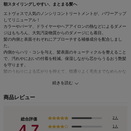
朝スタイリングしやすい、まとまる髪へ
エトヴォスで人気のノンシリコントリートメントが、パワーアップ
してリニューアル！
カラーやパーマ、ドライヤーやヘアアイロンの熱などによるダメー
ジはもちろん、大気汚染物質からのダメージにも着目。
髪の内側と表面それぞれにアプローチする補修成分を配合しまし
た。
内側からハリ・コシを与え、髪表面のキューティクルを整えること
で、汚れやにおいの付着を軽減。保湿しながら芯からうるおう艶髪
を守ります。
髪のうねりによる広がりを抑えて、指通りよく毛先までなめらかな
髪に導きます。
続きを読む
香りは、オレンジ＆ラベンダーを中心とした、リフレッシュを誘う
シトラスハーバル調の爽やかな香り。
商品レビュー
石油系界面活性剤、鉱物油、シリコン、タール系色素、合成香料、
パラベンは不使用。
デリケートな地肌と髪にも使えます。
2人
総合評価
4.7
1人
◆ETVOS(エトヴォス)