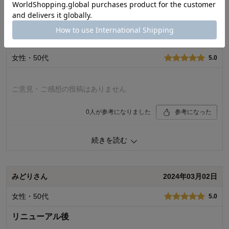
続きを読む
機能
4.0
使用感
4.0
購入者さん
2025年08月27日
お気に入りポイント：
機能
おすすめ用途：
日常使い用
女性・50代
5.0
購入回数：
初めて
ご意見・ご感想の投稿はありません
0
人が参考になりました
参考になった
続きを読む
機能：
購入回数：
使用感：
みどりさん
2024年03月02日
女性・50代
5.0
リニューアル後