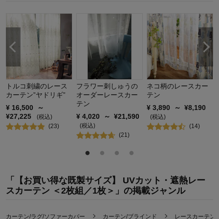
商品を使う人：
自分、子供
トルコ刺繍のレース
フラワー刺しゅうの
ネコ柄のレースカー
カーテン”ヤドリギ”
オーダーレースカー
テン
テン
¥
16,500
～
¥
3,890
～
¥
8,190
¥
27,225
¥
4,020
～
¥
21,590
(税込)
(税込)
(税込)
(
23
)
(
14
)
(
21
)
「【お買い得な既製サイズ】 UVカット・遮熱レー
スカーテン ＜2枚組／1枚＞」の掲載ジャンル
カーテン/ラグ/ソファーカバー
カーテン/ブラインド
レースカーテン