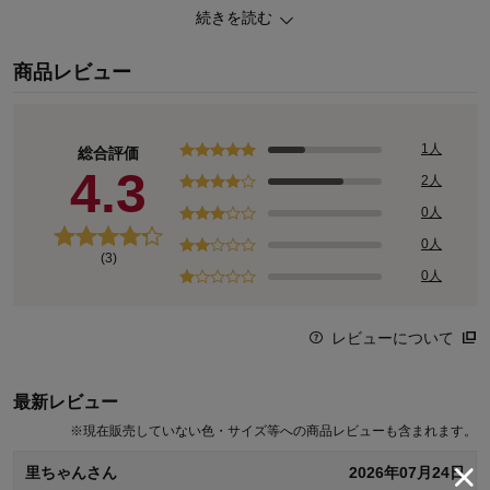
続きを読む
UVカット率も要チェック！
商品レビュー
【年中快適に 遮熱・保温効果】
～夏は遮熱、冬は断熱保温効果。冷暖房効率もアップし、節電し省
エネ、室内を快適に～
夏の直射日光熱をカットし、室温の上昇を抑えます
1人
総合評価
冬は保温、冬の外の冷気をカットし、室温の低下を防ぎます
4.3
2人
0人
0人
(3)
0人
レビューについて
最新レビュー
※
現在販売していない色・サイズ等への商品レビューも含まれます。
里ちゃんさん
2026年07月24日