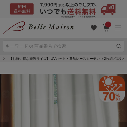
【お買い得な既製サイズ】 UVカット・遮熱レースカーテン ＜2枚組／1枚＞