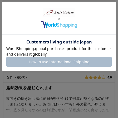
女性・50代
5.0
気に入っています。
このレースカーテンはこれまで何枚か購入しています。
値段もお手頃で気に入っています。
0
人が参考になりました
参考になった
続きを読む
価格
3.0
機能
5.0
使用感・使いやすさ
5.0
azukiさん
2026年07月18日
デザイン・色
5.0
女性・60代～
4.0
購入商品：
約１５０×１３３×２枚
使用場所：
リビング
遮熱効果を感じられます
購入のきっかけ：
転居・引越
商品を使う人：
自分、配偶者
東向きの掃き出し窓に朝日が照り付けて部屋が熱くなるのが少
しましになりました。近づけばうっすらと外の景色が見えま
す。庭を見たりするのは無理ですが、閉塞感がなく良かったで
す。