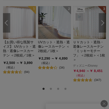
【お買い得な既製サ
UVカット・遮熱・遮
ＵＶカット・遮熱・
イズ】 UVカット・遮
像レースカーテン ＜
遮像レースカーテン
熱・遮像レースカー
2枚組／1枚＞
「ミッキーモチー
テン ＜2枚組／1枚＞
フ」 ＜2枚組＞＜1枚
￥
2,290
～￥
4,890
＞
￥
2,500
～￥
3,890
（税込）
ディズニー/Disney
（税込）
(
34
)
￥
4,940
～￥
8,451
(
94
)
（税込）
(
347
)