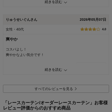
続きを読む
おすすめサイズ範囲内のワンサイズ短い商品をかけてみたらパ
ツンパツンだったので交換して頂きました。Aフックでぎりぎり
サイズだとカーテンの上から光や熱が入ってくるので、長めの
りゅうせいぐんさん
2026年05月07日
ほうが良いと思います。
もちろん高級感はありませんが、すっきりした感じで満足して
女性・40代
4.0
います。
爽やか
0
人が参考になりました
参考になった
コスパよし！
価格
4.0
爽やかなよい気分です！
機能
4.0
使用感・使いやすさ
4.0
1
人が参考になりました
参考になった
デザイン・色
4.0
続きを読む
購入商品：
約１００×１９０×２枚
価格
5.0
使用場所：
子供部屋
機能
5.0
購入のきっかけ：
買い替え
使用感・使いやすさ
5.0
すべてのレビューを見る
商品を使う人：
子供
デザイン・色
3.0
購入商品：
約１００×１９８×２枚
「レースカーテン/オーダーレースカーテン」お客様
使用場所：
寝室
レビュー評価からのおすすめ商品
購入のきっかけ：
買い替え