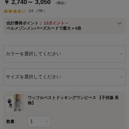
￥ 2,740～ 3,050
通常商品送料無料 返品引取無料（JCBのみ）
（税込）
即時入会なら更に500円OFFクーポンプレゼント
3.6 （7件）
ベルメゾン メンバーズカードについて
合計獲得ポイント：
13ポイント～
※
メンバーズカードの加算ポイントはステージ倍率適用前の基本ポイント
ベルメゾンメンバーズカードで最大＋4倍
に対して適用されます。
カラーを選択してください
サイズを選択してください
ワッフルベストドッキングワンピース 【子供服 長
袖】
数量