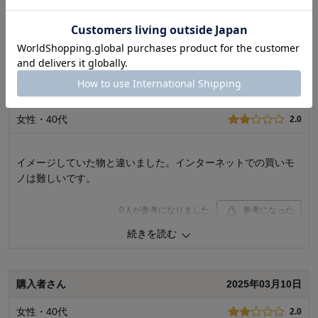
0
人が参考になりました
参考になった
品質
4.0
続きを読む
お子さまのお気に入り度
4.0
デザイン
4.0
着心地･使用感
4.0
購入者さん
2025年03月10日
購入商品：
サックス花柄, １１０
体型：
標準
女性・40代
2.0
お子さまの性別：
女の子
お子様の年齢：
3～5歳
イメージしていた物と違いました。インターネットでの買いモ
ノは難しいです。
0
人が参考になりました
参考になった
続きを読む
購入商品：
サックス花柄, １３０
体型：
品質：
購入者さん
2025年03月10日
お子さまのお気に入り度：
デザイン：
女性・40代
2.0
お子さまの性別：