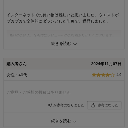
着心地･使用感：
お子様の年齢：
インターネットでの買い物は難しいと思いました。ウエストが
ブカブカで全体的にダランとした印象で、返品しました。
商品のご購入、ならびにレビューへのご投稿ありがとうございます。
ご購入前の商品イメージと実際の商品が異なり、誠に申し訳ございま
続きを読む
せん。 いただいたご意見を参考に、商品画像の改善も含め、今後もお
客様により満足度の高い商品をお届けできるよう努力をしてまいりま
す。 貴重なご意見をありがとうございました。
購入者さん
2024年11月07日
千趣会 担当者
女性・40代
4.0
0
人が参考になりました
参考になった
ご意見・ご感想の投稿はありません
購入商品：
サックス花柄, １２０
0
人が参考になりました
参考になった
体型：
品質：
お子さまのお気に入り度：
続きを読む
デザイン：
購入商品：
ベージュドット柄, １６０
お子さまの性別：
体型：