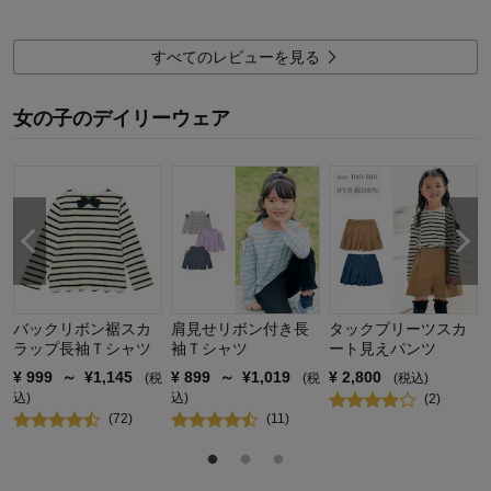
着心地･使用感：
品質：
お子様の年齢：
お子さまのお気に入り度：
デザイン：
すべてのレビューを見る
お子さまの性別：
着心地･使用感：
お子様の年齢：
女の子のデイリーウェア
バックリボン裾スカ
肩見せリボン付き長
タックプリーツスカ
ラップ長袖Ｔシャツ
袖Ｔシャツ
ート見えパンツ
¥
999
～
¥
1,145
¥
899
～
¥
1,019
¥
2,800
(税
(税
(税込)
込)
込)
(
2
)
(
72
)
(
11
)