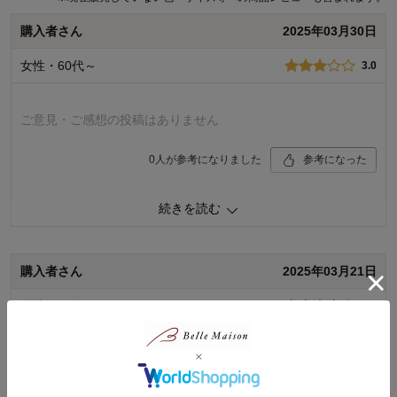
購入者さん
2025年03月30日
女性・60代～
3.0
ご意見・ご感想の投稿はありません
0
人が参考になりました
参考になった
続きを読む
購入商品：
ベージュドット柄, １００
体型：
標準
品質：
お子さまのお気に入り度：
購入者さん
2025年03月21日
デザイン：
お子さまの性別：
女の子
着心地･使用感：
女性・60代～
4.0
お子様の年齢：
3～5歳
一枚で十分に可愛いです