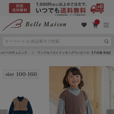
ンピース/チュニック
ワッフルベストドッキングワンピース 【子供服 長袖】