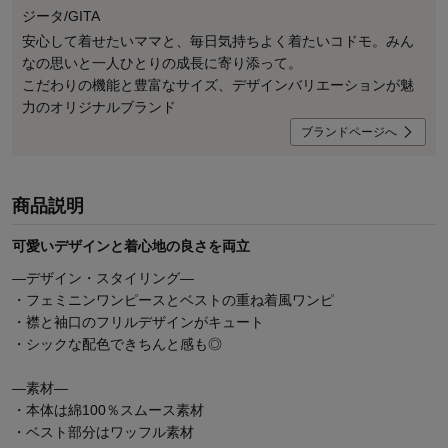
ジータ/GITA
安心して着せたいママと、毎日気持ちよく着たいコドモ。みん
なの思いと一人ひとりの成長に寄り添って。
こだわりの機能と豊富なサイズ、デザインバリエーションが魅
力のオリジナルブランド
ブランドページへ
商品説明
可愛いデザインと着心地の良さを両立
―デザイン・スタイリング―
・フェミニンワンピースとベストの重ね着風ワンピ
・襟と袖口のフリルデザインがキュート
・シックな配色できちんと感も◎
―素材―
・本体は綿100％スムース素材
・ベスト部分はワッフル素材