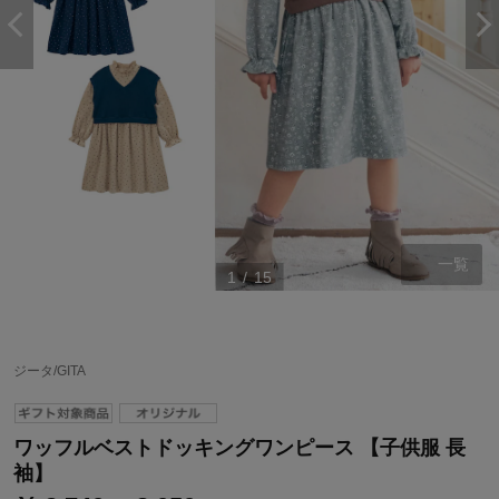
一覧
1
/
15
ステージが上がれば送料無料・返品引取無料！
ジータ/GITA
さらにポイント還元最大16倍！
ベルメゾンご優待サービスについて
ワッフルベストドッキングワンピース 【子供服 長
ベルメゾン・ポイントについて
袖】