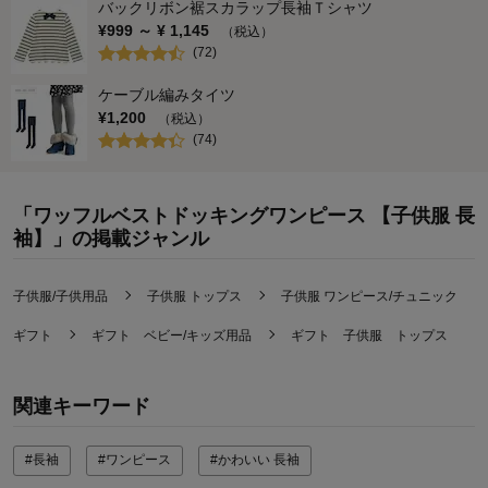
バックリボン裾スカラップ長袖Ｔシャツ
¥
999
～ ¥
1,145
（税込）
(
72
)
ケーブル編みタイツ
¥
1,200
（税込）
(
74
)
「ワッフルベストドッキングワンピース 【子供服 長
袖】」の掲載ジャンル
子供服/子供用品
子供服 トップス
子供服 ワンピース/チュニック
ギフト
ギフト ベビー/キッズ用品
ギフト 子供服 トップス
関連キーワード
#長袖
#ワンピース
#かわいい 長袖