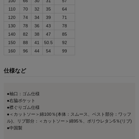
100
66
30
31
57
110
70
32
35
64
120
74
34
39
71
130
78
36
43
78
140
82
38
47
85
150
88
41
50.5
92
160
96
44
54
99
仕様など
●袖口：ゴム仕様
●右脇ポケット
●襟ぐりゴム仕様
●＜カットソー＞綿100％(本体：スムース、ベスト部分：ワッフ
ル)、リブ部分：＜カットソー＞綿95％、ポリウレタン5％(リブ)
●中国製