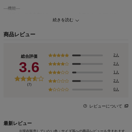
―機能―
・油性ペンで直接書けてにじみにくいお名前スペース2枚付き
続きを読む
◆GITA（ジータ）
商品レビュー
安心して着せたいママと、毎日気持ちよく着たいコドモ。みんなの
思いと一人ひとりの成長に寄り添って。
こだわりの機能と豊富なサイズ、デザインバリエーションが魅力の
オリジナルブランド
2人
総合評価
3.6
2人
1人
2人
(7)
0人
レビューについて
最新レビュー
※
現在販売していない色・サイズ等への商品レビューも含まれます。