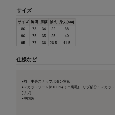
サイズ
サイズ
胸囲
肩幅
袖丈
身丈(cm)
80
73
34
22
38
90
75
35
25
40
95
77
36
26.5
41.5
仕様など
●前：中央スナップボタン留め
●＜カットソー＞綿100％(ミニ裏毛)、リブ部分：＜カッ
(リブ)
●中国製