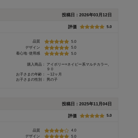
投稿日：
2026年03月12日
評価
5.0
品質
5.0
デザイン
5.0
着心地･使用感
5.0
購入商品：
アイボリー×ネイビー系マルチカラー,
９０
お子さまの年齢：
～12ヶ月
お子さまの性別：
男の子
投稿日：
2025年11月04日
評価
5.0
品質
4.0
デザイン
5.0