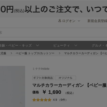
ログオン
新規会員登
妊娠・ベビー・キッズ
ビューティ
グルメ・
生児服
ベビー服 トップス/カットソー
マルチカラーカーディガン 【ベビ
ミテテ/mitete
ステージが上がれば送料無料・返品引取無料
さらにポイント還元最大16倍！
マルチカラーカーディガン 【ベビー服
￥ 1,690
ベルメゾンご優待サービスについて
ベル
価格
（税込）
通常商品送料無料 返品引取無料（JCBのみ）
4.9 （9件）
即時入会なら更に500円OFFクーポンプレゼン