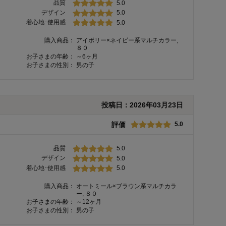
品質
5.0
デザイン
5.0
着心地･使用感
5.0
購入商品：
アイボリー×ネイビー系マルチカラー,
８０
お子さまの年齢：
～6ヶ月
お子さまの性別：
男の子
投稿日：
2026年03月23日
評価
5.0
品質
5.0
デザイン
5.0
着心地･使用感
5.0
購入商品：
オートミール×ブラウン系マルチカラ
ー, ８０
お子さまの年齢：
～12ヶ月
お子さまの性別：
男の子