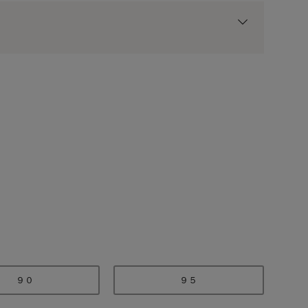
用前の基本ポイントに対して適用されます。
オートミール系マルチカ
９０
９５