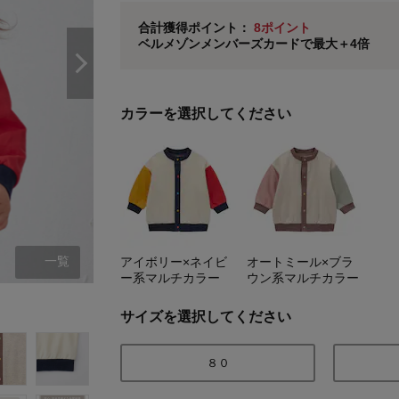
ベルメゾン メンバーズカードについて
合計獲得ポイント：
8ポイント
ベルメゾンメンバーズカードで最大＋4倍
※
メンバーズカードの加算ポイントはステージ倍率適
カラーを選択してください
一覧
アイボリー×ネイビ
オートミール×ブラ
ー系マルチカラー
ウン系マルチカラー
アイボリー系マルチカラー
サイズを選択してください
８０