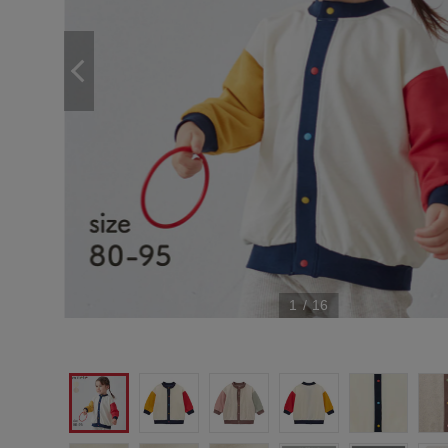
1
/
16