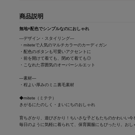
商品説明
無地×配色でシンプルなのにおしゃれ
―デザイン・スタイリング―
・miteteで人気のマルチカラーのカーディガン
・配色のボタンも可愛いアクセントに
・前を開けて着ても、閉めて着ても◎
・こなれた雰囲気のオーバーシルエット
―素材―
・程よい厚みのミニ裏毛素材
◆mitete（ミテテ）
きがるにたのしく・まいにちのおしゃれ
育ちざかり、遊びざかり！ちいさな子どもたちのかわいい今
毎日のように気軽に着られて、保育園服にもぴったり。おし