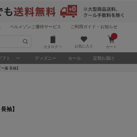
録
ベルメゾンご優待サービス
ご利用ガイド・お知らせ
お気に入り
カタログ
カート
ギフト
ディズニー
セール
定期お届け
ー服 長袖】
！
 長袖】
メゾン・ポイントについて
ト