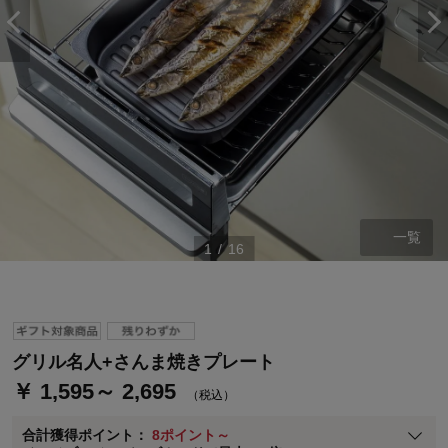
ステージが上がれば送料無料・返品引取無料！
一覧
1
/
16
さらにポイント還元最大16倍！
ベルメゾンご優待サービスについて
ベルメゾン・ポイントについて
通常商品送料無料 返品引取無料（JCBのみ）
グリル名人+さんま焼きプレート
即時入会なら更に500円OFFクーポンプレゼント
￥ 1,595～ 2,695
（税込）
ベルメゾン メンバーズカードについて
合計獲得ポイント：
8ポイント～
※
メンバーズカードの加算ポイントはステージ倍率適用前の基本ポイント