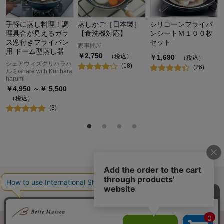
カ
手軽に蒸し料理！調
蒸しかご［日本製］
シリコーンフライパ
理具合が見えるガラ
【食洗機対応】
ンシートＭ１００枚
ス窓付きフライパン
セット
家事問屋
用 ドーム型蒸し器
￥
2,750
（税込）
￥
1,690
（税込）
シェアウィズクリハラハ
(
18
)
(
26
)
ルミ/share with Kurihara
harumi
￥
4,950
～￥
5,500
（税込）
(
3
)
最近チェックした商品
履歴情報を残す