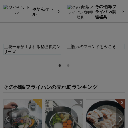
その他鍋/フ
やかん/ケト
ライパン/調
ル
理器具
その他鍋/フライパン
の
売れ筋ランキング