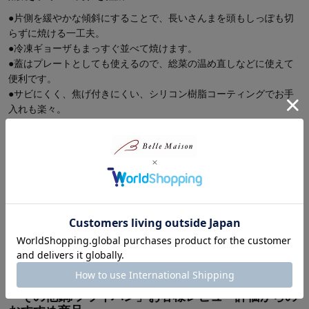
●片側を緩やかな傾斜にすることで、長いさんまを頭もしっぽも切
らずに焼ける一工夫。
●冷凍ギョーザもまっすぐ並べて焼けます。
●蓋はプレートとしても使えるので、総菜の温め直しなどに使えて
便利です。
●サビにくく、焦げ付きにくい、シリコン樹脂コーティングでお手
入れも楽々。
商品レビュー
最新レビュー
※
現在販売していない色・サイズ等への商品レビューも含まれます。
対象商品の商品レビューはまだありません。
「その他鍋/フライパン」お客様レビュー評価からの