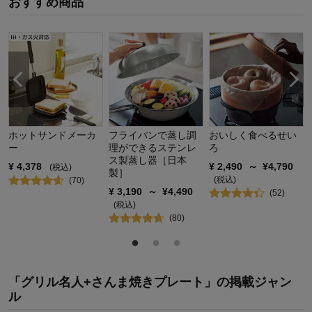
おすすめ商品
ホットサンドメーカ
フライパンで蒸し調
おいしく食べるせい
ー
理ができるステンレ
ろ
ス製蒸し器［日本
¥
4,378
¥
2,490
～
¥
4,790
(税込)
製］
(税込)
(
70
)
¥
3,190
～
¥
4,490
(
52
)
(税込)
(
80
)
「グリル名人+さんま焼きプレート」の掲載ジャン
ル