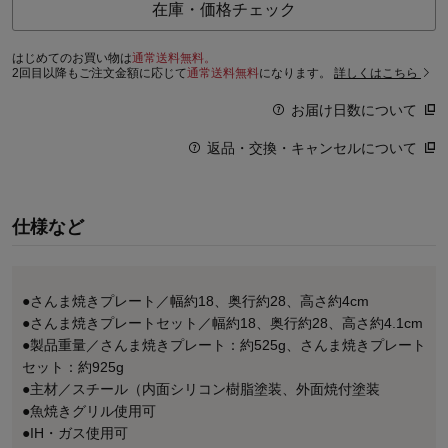
在庫・価格チェック
はじめてのお買い物は
通常送料無料。
2回目以降もご注文金額に応じて
通常送料無料
になります。
詳しくはこちら
お届け日数について
返品・交換・キャンセルについて
仕様など
●さんま焼きプレート／幅約18、奥行約28、高さ約4cm
●さんま焼きプレートセット／幅約18、奥行約28、高さ約4.1cm
●製品重量／さんま焼きプレート：約525g、さんま焼きプレート
セット：約925g
●主材／スチール（内面シリコン樹脂塗装、外面焼付塗装
●魚焼きグリル使用可
●IH・ガス使用可