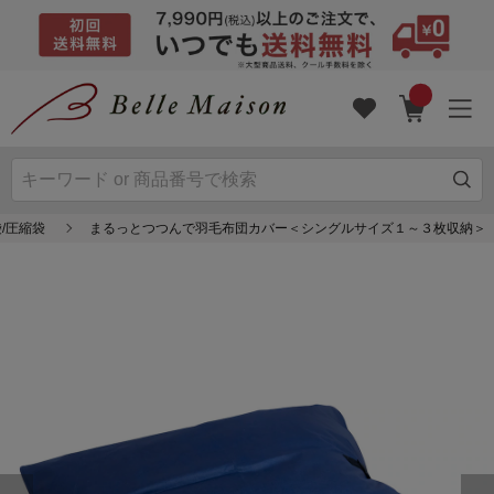
/圧縮袋
まるっとつつんで羽毛布団カバー＜シングルサイズ１～３枚収納＞