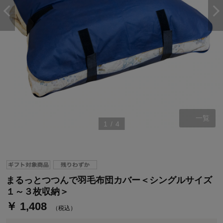
一覧
1
/
4
ステージが上がれば送料無料・返品引取無料！
さらにポイント還元最大16倍！
ベルメゾンご優待サービスについて
ベルメゾン・ポイントについて
まるっとつつんで羽毛布団カバー＜シングルサイズ
通常商品送料無料 返品引取無料（JCBのみ）
１～３枚収納＞
即時入会なら更に500円OFFクーポンプレゼント
￥ 1,408
（税込）
ベルメゾン メンバーズカードについて