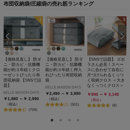
布団収納袋/圧縮袋
の
売れ筋ランキング
【価格見直し】 防ダ
【価格見直し】 防ダ
【SNSで話題】 ズボ
ニ・防カビ・抗菌機
ニ・防カビ・抗菌機
ラさん必見！スペー
能が約３年続くクロ
能が約３年続く押入
スに合わせて自在に
ーゼットぴったり布
れぴったり布団収納
片づけられるくっつ
団収納袋 【SNSで話
袋
く収納クロス ＜大き
題】
なくっつくクロス＞
BELLE MAISON DAYS
BELLE MAISON DAYS
￥
2,490
～￥
3,990
￥
990
～￥
3,140
￥
1,980
～￥
2,990
（税込）
（税込）
（税込）
(
301
)
(
6
)
(
704
)