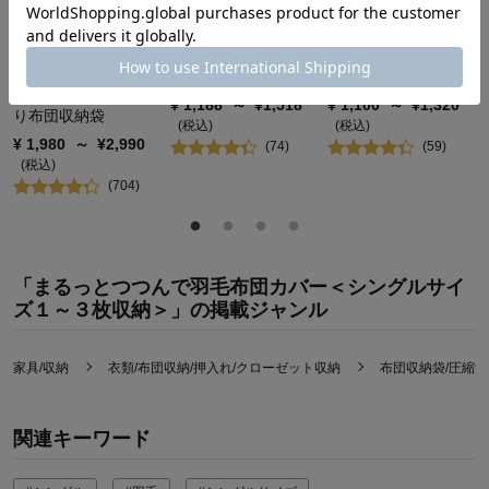
防ダニ・防カビ・抗
高さが２倍になる収
タテ収納できる炭入
菌機能が約３年続く
納袋
り羽毛布団ケース
クローゼットぴった
¥
1,188
～
¥
1,518
¥
1,100
～
¥
1,320
り布団収納袋
(税込)
(税込)
¥
1,980
～
¥
2,990
(
74
)
(
59
)
(税込)
(
704
)
「まるっとつつんで羽毛布団カバー＜シングルサイ
ズ１～３枚収納＞」の掲載ジャンル
家具/収納
衣類/布団収納/押入れ/クローゼット収納
布団収納袋/圧縮袋
関連キーワード