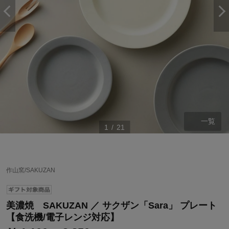
一覧
1
/
21
ステージが上がれば送料無料・返品引取無料！
作山窯/SAKUZAN
さらにポイント還元最大16倍！
ベルメゾンご優待サービスについて
美濃焼 SAKUZAN ／ サクザン「Sara」 プレート
ベルメゾン・ポイントについて
【食洗機/電子レンジ対応】