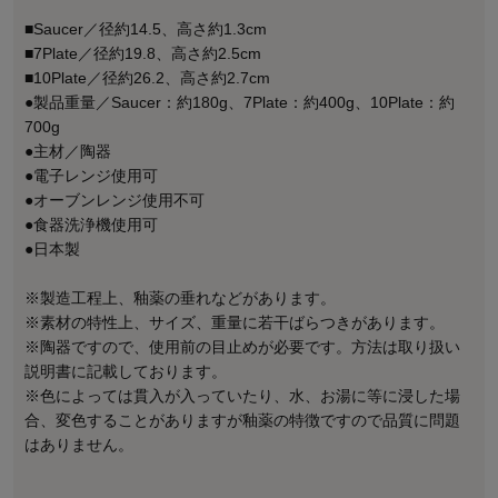
■Saucer／径約14.5、高さ約1.3cm
■7Plate／径約19.8、高さ約2.5cm
■10Plate／径約26.2、高さ約2.7cm
●製品重量／Saucer：約180g、7Plate：約400g、10Plate：約
700g
●主材／陶器
●電子レンジ使用可
●オーブンレンジ使用不可
●食器洗浄機使用可
●日本製
※製造工程上、釉薬の垂れなどがあります。
※素材の特性上、サイズ、重量に若干ばらつきがあります。
※陶器ですので、使用前の目止めが必要です。方法は取り扱い
説明書に記載しております。
※色によっては貫入が入っていたり、水、お湯に等に浸した場
合、変色することがありますが釉薬の特徴ですので品質に問題
はありません。