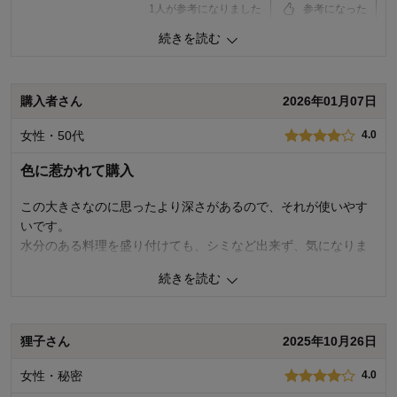
1
人が参考になりました
参考になった
続きを読む
価格
3.0
機能
4.0
使用感・使いやすさ
4.0
デザイン・色
5.0
購入者さん
2026年01月07日
購入商品：
(限定カラー)Ｒｅｄ, ７Ｐｌａｔｅ・2枚
女性・50代
4.0
組
使用場所：
ダイニング、キッチン
色に惹かれて購入
購入のきっかけ：
買い足し、ネットで見つけて
商品を使う人：
自分、配偶者
この大きさなのに思ったより深さがあるので、それが使いやす
いです。
水分のある料理を盛り付けても、シミなど出来ず、気になりま
せんでした。
続きを読む
パスタもいけそうです。
1
人が参考になりました
参考になった
狸子さん
2025年10月26日
価格
3.0
女性・秘密
4.0
機能
4.0
使用感・使いやすさ