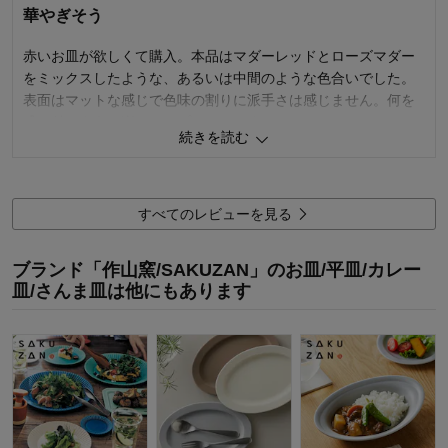
4.0
華やぎそう
デザイン・色
4.0
赤いお皿が欲しくて購入。本品はマダーレッドとローズマダー
購入商品：
(限定カラー)Ｒｅｄ, ７Ｐｌａｔｅ・2枚
組
をミックスしたような、あるいは中間のような色合いでした。
購入のきっかけ：
ネットで見つけて
表面はマットな感じで色味の割りに派手さは感じません。何を
盛り付けようか楽しみなプレートです。
続きを読む
2
人が参考になりました
参考になった
価格
4.0
すべてのレビューを見る
機能
5.0
使用感・使いやすさ
5.0
ブランド「作山窯/SAKUZAN」のお皿/平皿/カレー
デザイン・色
4.0
皿/さんま皿は他にもあります
購入商品：
(限定カラー)Ｒｅｄ, ７Ｐｌａｔｅ・2枚
組
使用場所：
リビング、ダイニング、キッチン、その
他
購入のきっかけ：
ネットで見つけて
商品を使う人：
自分