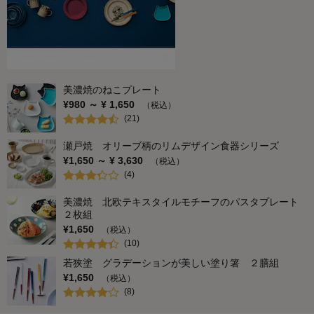
美濃焼のねこプレート
¥
980
～ ¥
1,650
（税込）
(
21
)
瀬戸焼 オリーブ柄のリムデザイン食器シリーズ
¥
1,650
～ ¥
3,630
（税込）
(
4
)
美濃焼 北欧テキスタイルモチーフのパスタプレート
２枚組
¥
1,650
（税込）
(
10
)
若狭塗 グラデーションが美しい塗り箸 ２膳組
¥
1,650
（税込）
(
8
)