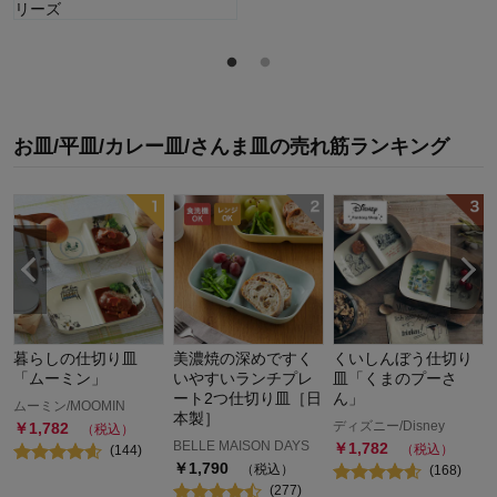
お皿/平皿/カレー皿/さんま皿
の
売れ筋ランキング
暮らしの仕切り皿
美濃焼の深めですく
くいしんぼう仕切り
「ムーミン」
いやすいランチプレ
皿「くまのプーさ
ート2つ仕切り皿［日
ん」
ムーミン/MOOMIN
本製］
ディズニー/Disney
￥
1,782
（税込）
BELLE MAISON DAYS
￥
1,782
（税込）
(
144
)
￥
1,790
（税込）
(
168
)
(
277
)