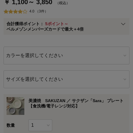
￥ 1,100～ 3,850
通常商品送料無料 返品引取無料（JCBのみ）
（税込）
即時入会なら更に500円OFFクーポンプレゼント
4.0 （3件）
ベルメゾン メンバーズカードについて
合計獲得ポイント：
5ポイント～
※
メンバーズカードの加算ポイントはステージ倍率適用前の基本ポイント
ベルメゾンメンバーズカードで最大＋4倍
に対して適用されます。
カラーを選択してください
サイズを選択してください
美濃焼 SAKUZAN ／ サクザン「Sara」 プレート
【食洗機/電子レンジ対応】
数量