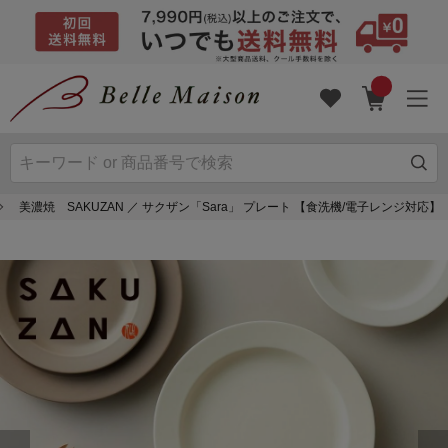
美濃焼 SAKUZAN ／ サクザン「Sara」 プレート 【食洗機/電子レンジ対応】