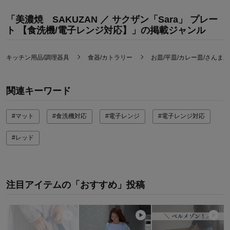
「美濃焼 SAKUZAN ／ サクザン「Sara」 プレー
ト 【食洗機/電子レンジ対応】」の掲載ジャンル
キッチン用品/調理器具
食器/カトラリー
お皿/平皿/カレー皿/さんま皿
関連キーワード
#マット
#食洗機対応
#電子レンジ
#電子レンジ対応
#レッド
注目アイテムの「おすすめ」投稿