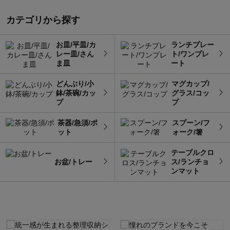
カテゴリから探す
お皿/平皿/カ
ランチプレー
レー皿/さん
ト/ワンプレ
ま皿
ート
どんぶり/小
マグカップ/
鉢/茶碗/カッ
グラス/コッ
プ
プ
茶器/急須/ポ
スプーン/フ
ット
ォーク/箸
テーブルクロ
お盆/トレー
ス/ランチョ
ンマット