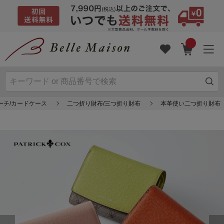
ーチ/カードケース
二つ折り財布/三つ折り財布
本革使い二つ折り財布