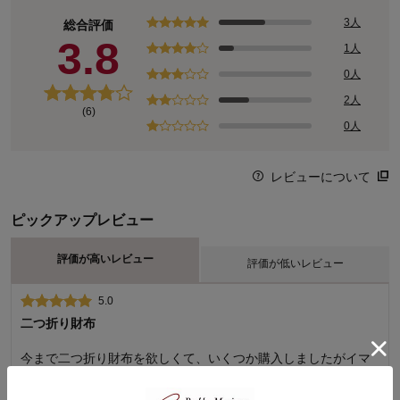
3人
総合評価
3.8
1人
0人
2人
(6)
0人
レビューについて
ピックアップレビュー
評価が高いレビュー
評価が低いレビュー
5.0
2.0
二つ折り財布
使いにくい・・・。
今まで二つ折り財布を欲しくて、いくつか購入しましたがイマ
財布を新調したくて探して、デザインも良さそうと決めて購入
イチでした。 でもこの財布はお札、カード、小銭が沢山入り 開
しましたが・・。 今まで長財布を使っていたので、いまいち使
けた時に中が全体がわかりやすく使いやすいです。
いにくい・・。使用始めは硬いのは仕方ないけど小銭が出しに