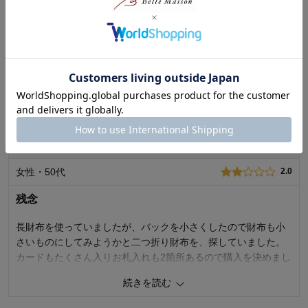
くい・・・。指の老化を感じる・・・。使い続けるか？今思案
タオさん（ 2024年11月07日 ）
中です。
13人が参考になりました
ノリさん（ 2025年01月07日 ）
14人が参考になりました
最新レビュー
※
現在販売していない色・サイズ等への商品レビューも含まれます。
ももちゃんのしっぽさん
2026年03月10日
女性・50代
2.0
残念
長財布を使っていましたが、バックを小さくしたので財布も小
さいものにしてみようかと二つ折り財布を、探していました。
カードもたくさん入りお札入れも2箇所あるので購入を決めまし
た。でも、硬くて手になじみにく、小銭入れの位置のせいなの
続きを読む
かお札の出し入れがとてもしにくく会計の時ストレスです。
もう少し革が柔らかくなるといいのだろうか？カードもたくさ