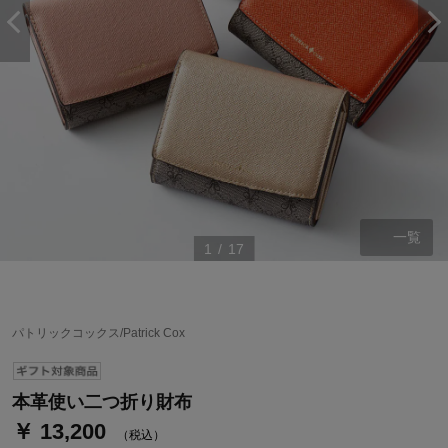
一覧
1
/
17
ステージが上がれば送料無料・返品引取無料！
さらにポイント還元最大16倍！
パトリックコックス/Patrick Cox
ベルメゾンご優待サービスについて
ベルメゾン・ポイントについて
本革使い二つ折り財布
￥ 13,200
通常商品送料無料 返品引取無料（JCBのみ）
（税込）
即時入会なら更に500円OFFクーポンプレゼント