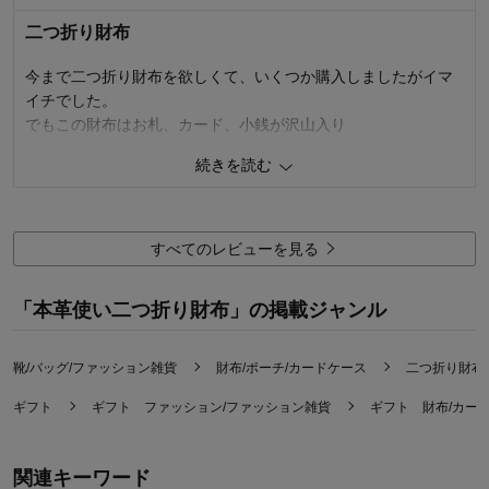
二つ折り財布
購入商品：
ゴールド
お気に入りポイント：
デザイン、サイズ感
サイズ：
小さめ
今まで二つ折り財布を欲しくて、いくつか購入しましたがイマ
イチでした。
でもこの財布はお札、カード、小銭が沢山入り
開けた時に中が全体がわかりやすく使いやすいです。
続きを読む
13
人が参考になりました
参考になった
使いやすさ・はき心地
5.0
すべてのレビューを見る
品質
5.0
購入商品：
ライムグリーン
「本革使い二つ折り財布」の掲載ジャンル
お気に入りポイント：
使いやすさ、デザイン、長く使える
サイズ：
靴/バッグ/ファッション雑貨
財布/ポーチ/カードケース
二つ折り財布
ギフト
ギフト ファッション/ファッション雑貨
ギフト 財布/カー
関連キーワード