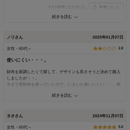
0
人が参考になりました
参考になった
続きを読む
使いやすさ・はき心地
5.0
品質
5.0
購入商品：
ゴールド
ノリさん
2025年01月07日
お気に入りポイント：
使いやすさ、デザイン、素材・品質
サイズ：
ちょうどよい
女性・60代～
2.0
使いにくい・・・。
財布を新調したくて探して、デザインも良さそうと決めて購入
しましたが・・。
今まで長財布を使っていたので、いまいち使いにくい・・。使
用始めは硬いのは仕方ないけど小銭が出しにくい・・・。指の
続きを読む
老化を感じる・・・。使い続けるか？今思案中です。
14
人が参考になりました
参考になった
タオさん
2024年11月07日
使いやすさ・はき心地
2.0
女性・60代～
5.0
品質
2.0