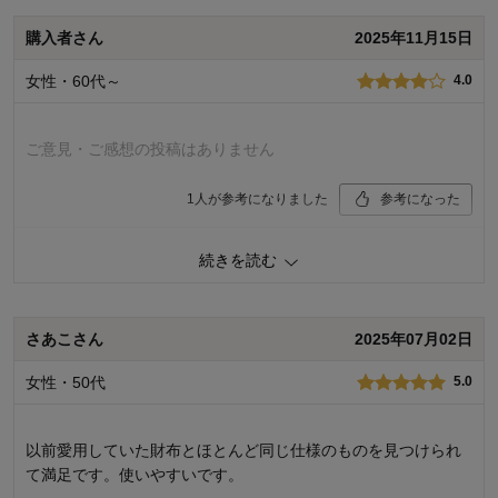
ん入るので全てに入れてみたらボタンが閉まりませんでした。
購入者さん
2025年11月15日
使い続けられるか心配…でも、もったいないのでもう少し使お
うと思います。
女性・60代～
4.0
商品のご購入、ならびにレビューへのご投稿ありがとうございます。
素材感やお札入れ部分の仕様に関しましてご期待に沿えず、誠に申し
ご意見・ご感想の投稿はありません
訳ございません。せっかくお買い上げいただいたにもかかわらず、残
念な思いをさせてしまいましたこと、深くお詫び申し上げます。 いた
1
人が参考になりました
参考になった
だきましたご指摘をブランド元にも伝え、次回新商品の内容に反映さ
せていただき、今後もお客様により満足度の高い商品をお届けできる
よう努力をしてまいります。貴重なご意見ありがとうございました。
使いやすさ・はき心地
3.0
続きを読む
品質
4.0
千趣会 担当者
購入商品：
ゴールド
サイズ：
さあこさん
2025年07月02日
5
人が参考になりました
参考になった
女性・50代
5.0
使いやすさ・はき心地
1.0
品質
3.0
以前愛用していた財布とほとんど同じ仕様のものを見つけられ
購入商品：
オレンジ
て満足です。使いやすいです。
お気に入りポイント：
デザイン
サイズ：
大きめ