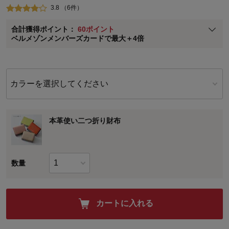
3.8 （6件）
ベルメゾン メンバーズカードについて
合計獲得ポイント：
60ポイント
※
メンバーズカードの加算ポイントはステージ倍率適用前の基本ポイント
ベルメゾンメンバーズカードで最大＋4倍
に対して適用されます。
カラーを選択してください
本革使い二つ折り財布
数量
カートに入れる