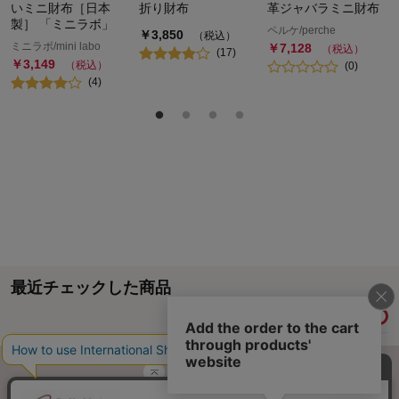
いミニ財布［日本
折り財布
革ジャバラミニ財布
製］ 「ミニラボ」
ペルケ/perche
￥
3,850
（税込）
ミニラボ/mini labo
￥
7,128
（税込）
(
17
)
￥
3,149
（税込）
(
0
)
(
4
)
最近チェックした商品
履歴情報を残す
ページトップへ