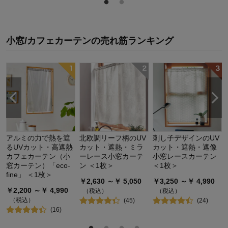
小窓/カフェカーテン
の
売れ筋ランキング
アルミの力で熱を遮
北欧調リーフ柄のUV
刺し子デザインのUV
るUVカット・高遮熱
カット・遮熱・ミラ
カット・遮熱・遮像
カフェカーテン（小
ーレース小窓カーテ
小窓レースカーテン
窓カーテン）「eco-
ン ＜1枚＞
＜1枚＞
fine」 ＜1枚＞
￥
2,630
～￥
5,050
￥
3,250
～￥
4,990
￥
2,200
～￥
4,990
（税込）
（税込）
（税込）
(
45
)
(
24
)
(
16
)