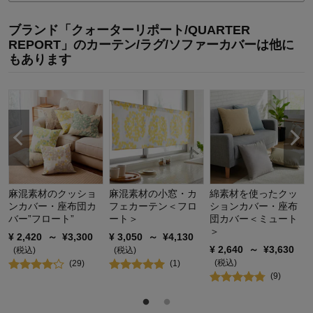
購入商品：
約１４０×４５×１枚
使用場所：
キッチン
ブランド「クォーターリポート/QUARTER
購入のきっかけ：
買い替え
REPORT」のカーテン/ラグ/ソファーカバーは他に
商品を使う人：
自分
もあります
麻混素材のクッショ
麻混素材の小窓・カ
綿素材を使ったクッ
ンカバー・座布団カ
フェカーテン＜フロ
ションカバー・座布
バー”フロート”
ート＞
団カバー＜ミュート
＞
¥
2,420
～
¥
3,300
¥
3,050
～
¥
4,130
¥
2,640
～
¥
3,630
(税込)
(税込)
(税込)
(
29
)
(
1
)
(
9
)