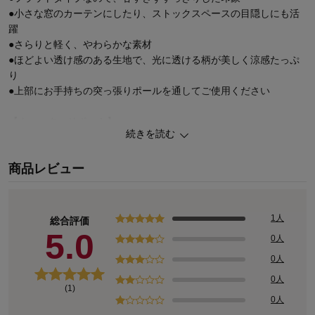
●小さな窓のカーテンにしたり、ストックスペースの目隠しにも活
躍
●さらりと軽く、やわらかな素材
●ほどよい透け感のある生地で、光に透ける柄が美しく涼感たっぷ
り
●上部にお手持ちの突っ張りポールを通してご使用ください
【クォーターリポート】
続きを読む
北欧の感性を経糸に、日本の美意識を緯糸に織りなすテキスタイル
メーカー。
商品レビュー
インテリアやファッションと言った領域に囚われることなく、製造
者の視点から「平面から立体へと自在にその姿をかえながら生活を
包む布の可能性」を追求している。
特徴であるグラフィカルなデザインは書籍の装丁に採用されるなど
1人
総合評価
異分野でも評価され、ファッションブランドやプロダクトメーカー
5.0
0人
とのコラボレーションも数多く手がける。
0人
0人
(1)
0人