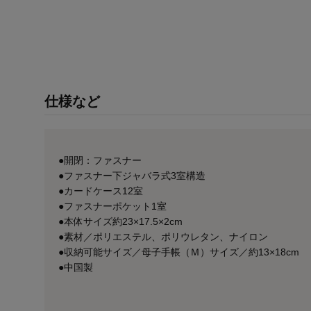
仕様など
●開閉：ファスナー
●ファスナー下ジャバラ式3室構造
●カードケース12室
●ファスナーポケット1室
●本体サイズ約23×17.5×2cm
●素材／ポリエステル、ポリウレタン、ナイロン
●収納可能サイズ／母子手帳（Ｍ）サイズ／約13×18cm
●中国製