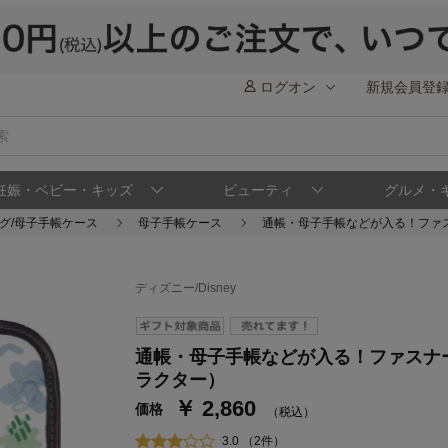
ログオン
新規会員登
妊娠・ベビー・キッズ
ビューティ
グルメ・
グ/母子手帳ケース
母子手帳ケース
通帳・母子手帳などが入る！ファ
ディズニー/Disney
通帳・母子手帳などが入る！ファスナ
ステージが上がれば送料無料・返品引取無料
さらにポイント還元最大16倍！
ラクター）
￥ 2,860
ベルメゾンご優待サービスについて
ベル
価格
（税込）
通常商品送料無料 返品引取無料（JCBのみ）
3.0 （2件）