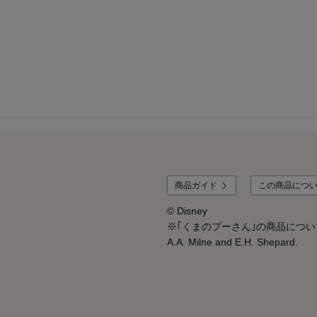
商品ガイド
この商品につ
© Disney
※｢くまのプーさん｣の商品については、© Dis
A.A. Milne and E.H. Shepard.