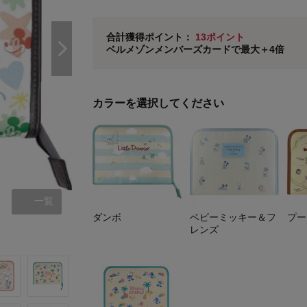
即時入会なら更に500円OFFクーポンプレゼン
ベルメゾン メンバーズカードについて
合計獲得ポイント：
13ポイント
ベルメゾンメンバーズカードで最大＋4倍
※
メンバーズカードの加算ポイントはステージ倍率適
カラーを選択してください
一覧
ダンボ
ベビーミッキー＆フ
プー
レンズ
ダンボ