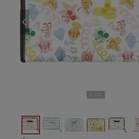
1
/
21