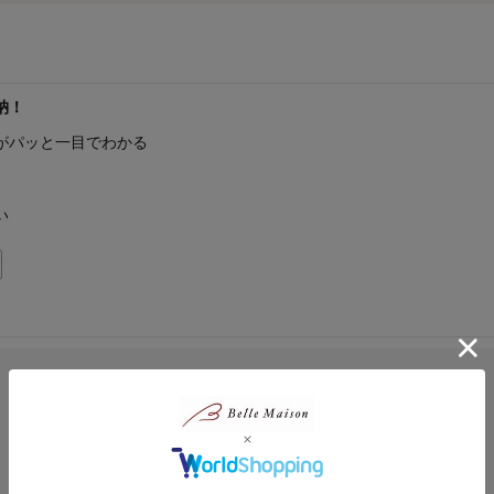
納！
がパッと一目でわかる
い
0人
総合評価
3.0
0人
2人
0人
(2)
0人