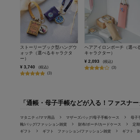
ストーリーブック型ハングウ
ヘアアイロンポーチ（選べ
ォッチ（選べるキャラクタ
キャラクター）
ー）
¥
2,093
(税込)
¥
3,740
(税込)
(
3
)
(
3
)
「通帳・母子手帳などが入る！ファスナー
マタニティ/ママ用品
マザーズバッグ/母子手帳ケース
母子
靴/バッグ/ファッション雑貨
財布/ポーチ/カードケース
定期
ギフト
ギフト ファッション/ファッション雑貨
ギフト 財