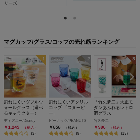
マグカップ/グラス/コップ
の
売れ筋ランキング
割れにくいダブルウ
割れにくいアクリル
「竹久夢二」大正モ
ン
ォールグラス（選べ
コップ 「スヌーピ
ダンあふれるレトロ
るキャラクター）
ー」
調グラス
ディズニー/Disney
ピーナッツ/PEANUTS
竹久夢二
￥
1,245
￥
858
￥
990
（税込）
（税込）
（税込）
(
3
)
(
9
)
(
13
)