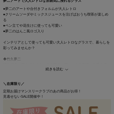
夢二アートで大人レトロな雰囲気に浸れるグラス
●夢二のアートや台付きフォルムが大人レトロ
●クリームソーダやミックスジュースを注げばおうち喫茶が楽しめ
る
●ペン立てや花生けに使っても可愛い
●夢二のはんこ風ロゴ入り
インテリアとして使っても可愛い大人レトロなグラスで、暮らしを
彩ってみませんか？
◆竹久夢二
明治17年に岡山で生まれた竹久夢二。憂いのある表情に色香を感じ
続きを読む
る「夢二式美人」が有名ですが、
実は画家だけではなく、書籍の表紙や挿絵、雑誌広告、日用品のデ
ザインまで幅広く活躍。
＼在庫限り／
今でいうイラストレーターやグラフィックデザイナーの先駆けなの
定期お届けマンスリークラブのあの商品がお得！
です。
見逃せないSALE開催中！
また、詩や文章にも長け、本も出版。ヨーロッパに影響を受けた
「大正ロマン」の創出にも欠かせない存在でした。
夢二のアートは、植物の図案化や幾何学模様など多彩で、豊かな色