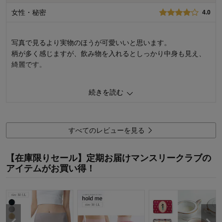
価格
5.0
女性・秘密
4.0
機能
5.0
使用感・使いやすさ
4.0
デザイン・色
5.0
写真で見るより実物のほうが可愛いいと思います。
購入商品：
波
柄が多く感じますが、飲み物を入れるとしっかり中身も見え、
使用場所：
リビング、ダイニング、キッチン
綺麗です。
購入のきっかけ：
買い足し、ネットで見つけて
商品を使う人：
自分
しかも下の足の部分を持てば、洗う時も滑りにくく、
続きを読む
落として割る恐怖も半減します。笑
定価では高くて手が出ませんので、セールで購入できてよかっ
たです。
すべてのレビューを見る
1
人が参考になりました
参考になった
【在庫限りセール】定期お届けマンスリークラブの
アイテムがお買い得！
価格
2.0
機能
3.0
使用感・使いやすさ
3.0
デザイン・色
5.0
購入商品：
うさぎと小鳥