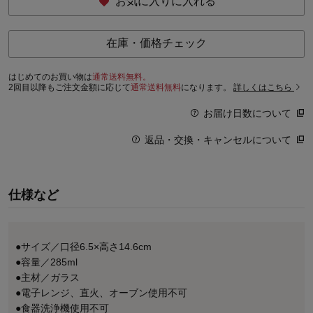
お気に入りに入れる
在庫・価格チェック
はじめてのお買い物は
通常送料無料。
2回目以降もご注文金額に応じて
通常送料無料
になります。
詳しくはこちら
お届け日数について
返品・交換・キャンセルについて
仕様など
●サイズ／口径6.5×高さ14.6cm
●容量／285ml
●主材／ガラス
●電子レンジ、直火、オーブン使用不可
●食器洗浄機使用不可