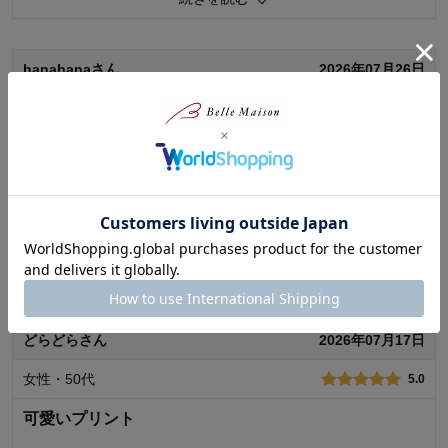
0
人が参考になりました
参考になった
価格
5.0
hanahanaさん
2026年07月26日
機能
5.0
使用感・使いやすさ
5.0
女性・60代～
デザイン・色
5.0
5.0
購入商品：
うさぎと小鳥
ステキです
使用場所：
リビング、ダイニング
購入のきっかけ：
ネットで見つけて
このデザインだけ売れ残っていたけど、とても良いですよ！
商品を使う人：
自分、配偶者、来客用
夏向きの柄だからかな？口あたりも品質もいいしとてもしっか
りしている。
数個購入したので並べて置いてあるのですが、とても映えま
続きを読む
す！
0
人が参考になりました
参考になった
どらどらさん
2026年07月17日
価格
5.0
女性・50代
5.0
機能
5.0
使用感・使いやすさ
5.0
可愛いプリント
デザイン・色
5.0