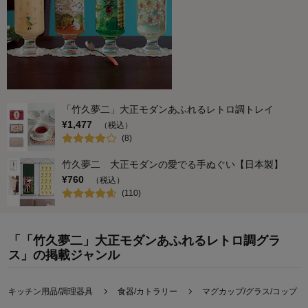
「竹久夢二」大正モダンあふれるレトロ調トレイ
¥
1,477
（税込）
(
8
)
竹久夢二 大正モダンの愛でる手ぬぐい【日本製】
¥
760
（税込）
(
110
)
「「竹久夢二」大正モダンあふれるレトロ調グラ
ス」の掲載ジャンル
キッチン用品/調理器具
食器/カトラリー
マグカップ/グラス/コップ