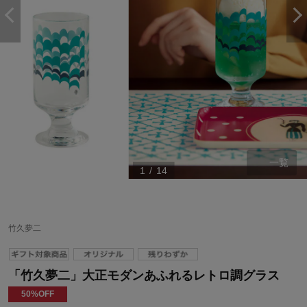
一覧
1
/
14
竹久夢二
「竹久夢二」大正モダンあふれるレトロ調グラス
50%OFF