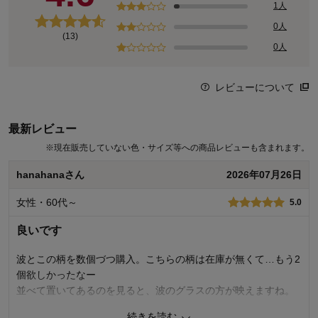
1人
0人
(13)
0人
レビューについて
最新レビュー
※
現在販売していない色・サイズ等への商品レビューも含まれます。
hanahanaさん
2026年07月26日
女性・60代～
5.0
良いです
波とこの柄を数個づつ購入。こちらの柄は在庫が無くて…もう2
個欲しかったなー
並べて置いてあるのを見ると、波のグラスの方が映えますね。
続きを読む