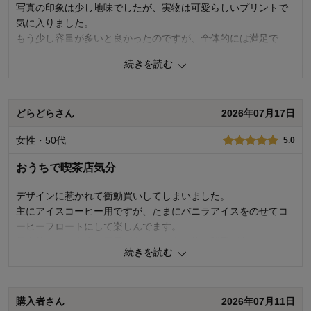
写真の印象は少し地味でしたが、実物は可愛らしいプリントで
購入商品：
波
使用場所：
ダイニング
気に入りました。
購入のきっかけ：
ネットで見つけて
もう少し容量が多いと良かったのですが、全体的には満足で
商品を使う人：
自分、配偶者、来客用
す。
続きを読む
割らないよう、大切に使います。
0
人が参考になりました
参考になった
どらどらさん
2026年07月17日
価格
5.0
女性・50代
5.0
機能
5.0
使用感・使いやすさ
4.0
おうちで喫茶店気分
デザイン・色
5.0
デザインに惹かれて衝動買いしてしまいました。
購入商品：
うさぎと小鳥
使用場所：
リビング、ダイニング、キッチン
主にアイスコーヒー用ですが、たまにバニラアイスをのせてコ
購入のきっかけ：
買い足し、ネットで見つけて
ーヒーフロートにして楽しんでます。
商品を使う人：
自分
個人的にはもう少し容量があったほうが使い勝手が良かったで
続きを読む
す。
0
人が参考になりました
参考になった
購入者さん
2026年07月11日