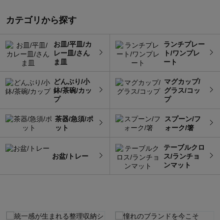
カテゴリから探す
お皿/平皿/カ
ランチプレー
レー皿/さん
ト/ワンプレ
ま皿
ート
どんぶり/小
マグカップ/
鉢/茶碗/カッ
グラス/コッ
プ
プ
茶器/急須/ポ
スプーン/フ
ット
ォーク/箸
テーブルクロ
お盆/トレー
ス/ランチョ
ンマット