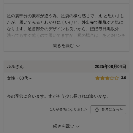
足の裏部分の素材が違う為、足袋の様な感じで、え!と思いまし
たが、履いてみるとわかりにくいけど、外出先で靴脱ぐと気に
なります。足首部分のデザインも良いから、ほぼ毎日黒以外、
洗ってもすぐ乾くので履いてますが、私の場合は、あと2センチ
ほど足首の長さ短いといいなと思いました。他の色あればいい
続きを読む
な。
1
人が参考になりました
参考になった
ルルさん
2025年08月04日
価格
3.0
女性・60代～
3.0
機能
4.0
使用感・使いやすさ
4.0
デザイン・色
4.0
今の季節に合います。丈がもう少し長ければ良いかな。
購入のきっかけ：
買い足し
商品を使う人：
自分
1
人が参考になりました
参考になった
価格
3.0
続きを読む
機能
1.0