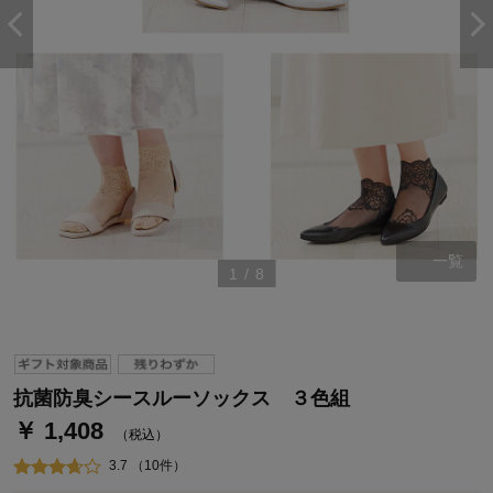
一覧
1
/
8
ステージが上がれば送料無料・返品引取無料！
さらにポイント還元最大16倍！
ベルメゾンご優待サービスについて
ベルメゾン・ポイントについて
抗菌防臭シースルーソックス ３色組
￥ 1,408
通常商品送料無料 返品引取無料（JCBのみ）
（税込）
即時入会なら更に500円OFFクーポンプレゼント
3.7 （10件）
ベルメゾン メンバーズカードについて