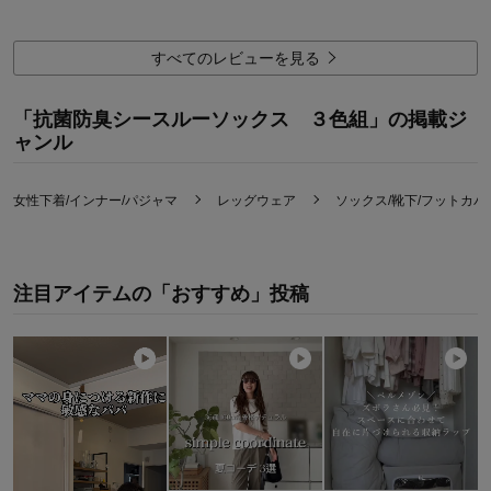
使用感・使いやすさ
1.0
デザイン・色
2.0
すべてのレビューを見る
購入のきっかけ：
買い足し
商品を使う人：
自分
「抗菌防臭シースルーソックス ３色組」の掲載ジ
ャンル
女性下着/インナー/パジャマ
レッグウェア
ソックス/靴下/フットカバ
注目アイテムの「おすすめ」投稿