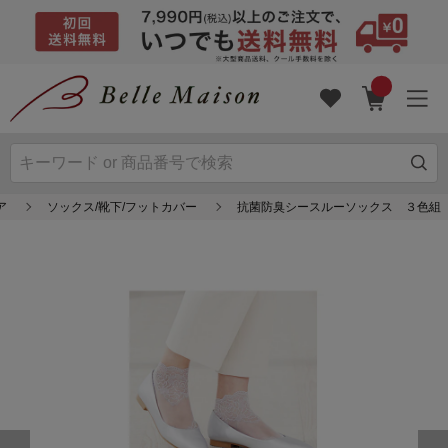
ア
ソックス/靴下/フットカバー
抗菌防臭シースルーソックス ３色組