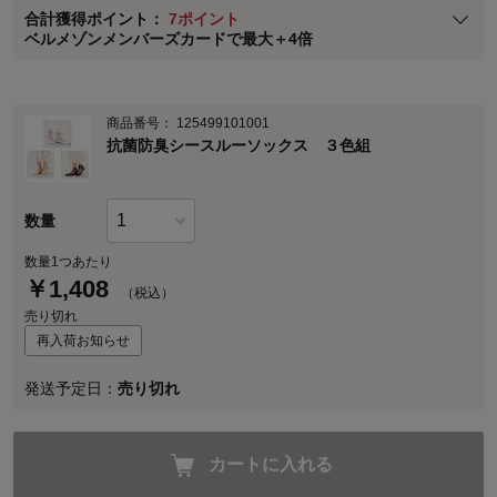
合計獲得ポイント：
7ポイント
※
メンバーズカードの加算ポイントはステージ倍率適用前の基本ポイント
ベルメゾンメンバーズカードで最大＋4倍
に対して適用されます。
商品番号：
125499101001
抗菌防臭シースルーソックス ３色組
数量
数量1つあたり
￥
1,408
（税込）
売り切れ
再入荷お知らせ
発送予定日：
売り切れ
カートに入れる