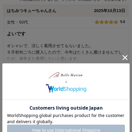
はちみつキューちゃんさん
2025年10月13日
女性・50代
5.0
よいです
オシャレで、涼しく着用させてもらいました。
９月初旬ごろに購入したので、今年はたくさん履けませんでし
たが、来年また着用したいと思います。
続きを読む
0
人が参考になりました
参考になった
価格
5.0
購入者さん
2025年09月21日
機能
5.0
使用感・使いやすさ
5.0
女性・50代
デザイン・色
1.0
5.0
使用場所：
その他
購入のきっかけ：
ネットで見つけて
素足だと肌が出過ぎかなという時に履きたかったけど、思って
商品を使う人：
自分
いたより使いにくかった