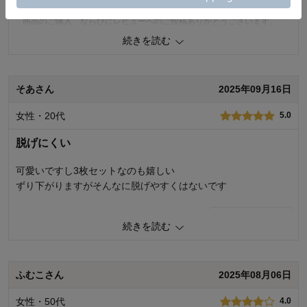
商品のご購入、ならびにレビューへのご投稿ありがとうございます。
ご満足いただける品質ではなかったとのこと、誠に申し訳ございませ
続きを読む
ん。いただいたご意見は、製造メーカーとも共有し、次回の商品開発
の改善に努めます。今後もお客様により満足度の高い商品をお届けで
きるよう努力をしてまいります。貴重なご意見ありがとうございまし
た。
そあさん
2025年09月16日
千趣会 担当者
女性・20代
5.0
脱げにくい
0
人が参考になりました
参考になった
可愛いですし3枚セットなのも嬉しい
価格
1.0
ずり下がりますがそんなに脱げやすくはないです
機能
1.0
使用感・使いやすさ
1.0
0
人が参考になりました
参考になった
デザイン・色
1.0
続きを読む
使用場所：
価格
5.0
購入のきっかけ：
機能
5.0
商品を使う人：
使用感・使いやすさ
5.0
ふむこさん
2025年08月06日
デザイン・色
5.0
女性・50代
4.0