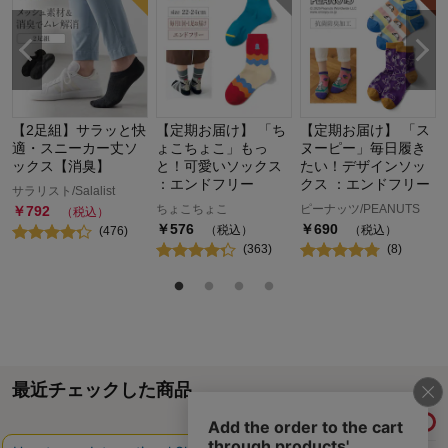
計
【2足組】サラッと快
【定期お届け】 「ち
【定期お届け】 「ス
適・スニーカー丈ソ
ょこちょこ」もっ
ヌーピー」毎日履き
ックス【消臭】
と！可愛いソックス
たい！デザインソッ
：エンドフリー
クス ：エンドフリー
サラリスト/Salalist
ちょこちょこ
ピーナッツ/PEANUTS
￥
792
（税込）
￥
576
￥
690
（税込）
（税込）
(
476
)
(
363
)
(
8
)
最近チェックした商品
履歴情報を残す