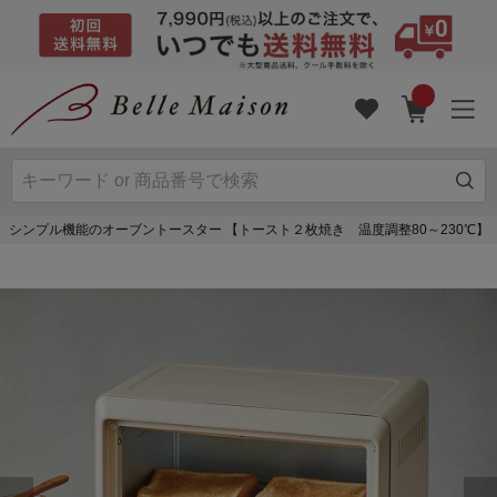
シンプル機能のオーブントースター 【トースト２枚焼き 温度調整80～230℃】