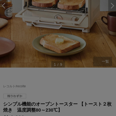
一覧
1
/
9
ステージが上がれば送料無料・返品引取無料！
さらにポイント還元最大16倍！
レコルト/recolte
ベルメゾンご優待サービスについて
ベルメゾン・ポイントについて
シンプル機能のオーブントースター 【トースト２枚
通常商品送料無料 返品引取無料（JCBのみ）
焼き 温度調整80～230℃】
即時入会なら更に500円OFFクーポンプレゼント