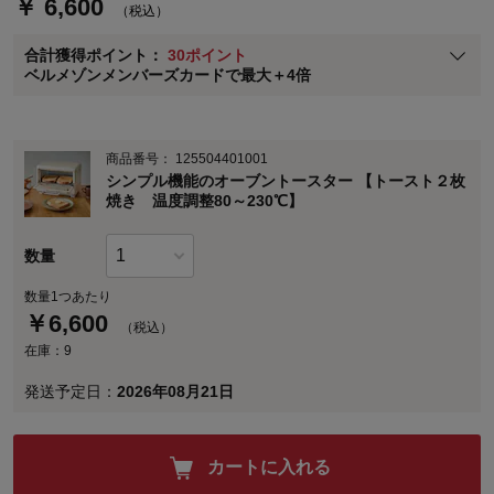
￥ 6,600
（税込）
ベルメゾン メンバーズカードについて
合計獲得ポイント：
30ポイント
※
メンバーズカードの加算ポイントはステージ倍率適用前の基本ポイント
ベルメゾンメンバーズカードで最大＋4倍
に対して適用されます。
商品番号：
125504401001
シンプル機能のオーブントースター 【トースト２枚
焼き 温度調整80～230℃】
数量
数量1つあたり
￥
6,600
（税込）
在庫：9
発送予定日：
2026年08月21日
カートに入れる