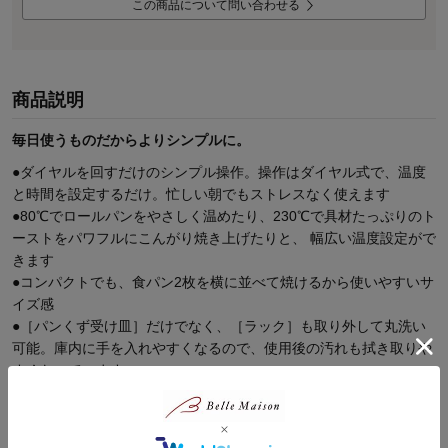
この商品について問い合わせる
商品説明
毎日使うものだからよりシンプルに。
●ダイヤルを回すだけのシンプル操作。操作はダイヤル式で、温度
と時間を設定するだけ。忙しい朝でもストレスなく使えます
●80℃でロールパンをやさしく温めたり、230℃で具材たっぷりのト
ーストをパワフルにこんがり焼き上げたりと、 幅広い温度設定がで
きます
●コンパクトでも、食パン2枚を横に並べて焼けるから使いやすいサ
イズ感
●［パンくず受け皿］だけでなく、［ラック］も取り外して丸洗い
可能。庫内に手を入れやすくなるので、使用後の汚れも拭き取りや
すくなっています
商品レビュー