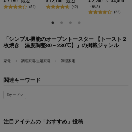
¥
7,150
¥
12,100
¥
2,200
～
¥
4,400
(税込)
(税込)
(税込)
(
54
)
(
42
)
(
32
)
「シンプル機能のオーブントースター 【トースト２
枚焼き 温度調整80～230℃】」の掲載ジャンル
家電
調理家電/生活家電
調理家電
関連キーワード
#オーブン
注目アイテムの「おすすめ」投稿