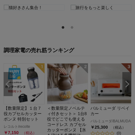
調理家電
の
売れ筋ランキング
【数量限定】１台７
＜数量限定ノベルテ
バルミューダ リベイ
役カプセルカッター
ィ付きセット＞ 1台8
カー
ボンヌ 特別セット
役でどこでも使える
バルミューダ/BALMUDA
コードレス カプセル
レコルト/recolte
￥
25,300
（税込）
カッターボンヌ 【氷
￥
7,150
（税込）
(
0
)